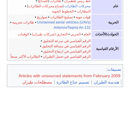
خط زمني للطيران
•
طائرات
(
الصناع
)
•
عام
محركات الطائرات
(
صناع محركات الطائرات
)
•
المطارات
•
الخطوط الجوية
قوات جوية
•
تسليح الطائرات
•
صواريخ
•
الحربية
Unmanned aerial vehicles (UAVs)
•
طائرات تجريبية
•
Antonov/Taqnia An-132
الحوادث/الأحداث
العام
•
الحربي
•
التجاري (شركات طيران)
•
الوفيات
الرقم القياسي في سرعة التحليق
•
الرقم القياسي في مسافة التحليق
•
الأرقام القياسية
الرقم القياسي في ارتفاع التحليق
•
الرقم القياسي في تحمل الطيران
•
الطائرات الأكثر صنعاً
تصنيفات
:
Articles with unsourced statements from February 2009
هندسة الطيران
تصميم جناح الطائرة
مصطلحات طيران