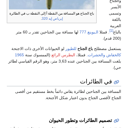
والجناح
الأيسر
وتسمى
باع الجناح هو المسافة من النقطة أ إلى النقطة ب في الطائرة
إيرباص إيه 320
.
باللغة
العربية
[1]
بالباع
. فمثلا
الـبوينغ 777
لها مسافة بين الجناحين تقدر بـ 60 متر
(200 قدم).
يستعمل مصطلح
باع الجناح
للطيور
لو الحيوانات الأخرى ذات الاجنحة
كالخفاش
والحشرات
. فمثلا،
البطرس الرائع
(الممسوك سنة
1965
بلغت المسافة بين الجناحين عنده 3,63 متر، وهو الرقم القياسي لطائر
حي).
في الطائرات
المسافة بين الجناحين لطائرة يقاس دائماً بخط مستقيم من أقصى
الجناح لأقصى الجناح بدون اعتبار شكل الأجنحة.
تصميم الطائرات وتطور الحيوان