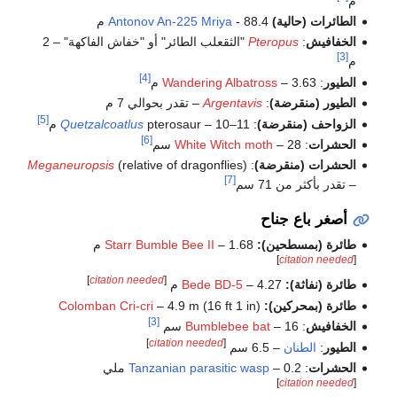
م
الطائرات (حالية)
- 88.4 م
Antonov An-225 Mriya
الخفافيش
:
Pteropus
"الثقعلب الطائر" أو "خفاش الفاكهة" – 2
[3]
م
[4]
الطيور
:
– 3.63 م
Wandering Albatross
الطيور (منقرضة)
:
Argentavis
– تقدر بحوالي 7 م
[5]
الزواحف (منقرضة)
:
pterosaur – 10–11 م
Quetzalcoatlus
[6]
الحشرات
:
– 28 سم
White Witch moth
الحشرات (منقرضة)
:
(relative of dragonflies)
Meganeuropsis
[7]
– تقدر بأكثر من 71 سم
أصغر باع جناح
طائرة (بمسطحين):
– 1.68 م
Starr Bumble Bee II
]
citation needed
[
]
citation needed
[
طائرة (نفاثة):
– 4.27 م
Bede BD-5
طائرة (بمحركين):
– 4.9 m (16 ft 1 in)
Colomban Cri-cri
[3]
الخفافيش
:
– 16 سم
Bumblebee bat
]
citation needed
[
الطيور
:
الطنان
– 6.5 سم
الحشرات
:
– 0.2 ملي
Tanzanian parasitic wasp
]
citation needed
[