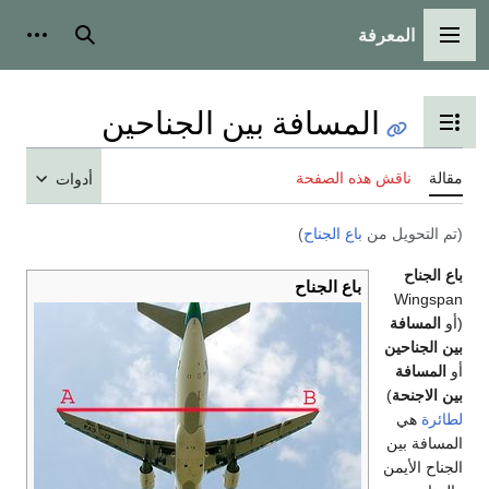
المعرفة
القائمة الرئيسية
بحث
أدوات
المسافة بين الجناحين
تبديل عرض جدول المحتويات
مقالة
ناقش هذه الصفحة
أدوات
(تم التحويل من
باع الجناح
)
باع الجناح
باع الجناح
Wingspan
(أو
المسافة
بين الجناحين
أو
المسافة
بين الاجنحة
)
لطائرة
هي
المسافة بين
الجناح الأيمن