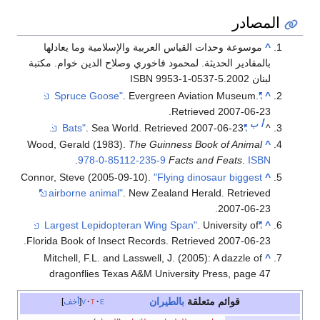
المصادر
^
موسوعة وحدات القياس العربية والإسلامية وما يعادلها
بالمقادير الحديثة. لمحمود فاخوري وصلاح الدين خوام. مكتبة
لبنان 2002.ISBN 9953-1-0537-5
. Evergreen Aviation Museum
.
"Spruce Goose"
^
.
Retrieved
2007-06-23
أ
ب
.
. Sea World
. Retrieved
2007-06-23
"Bats"
^
Wood, Gerald (1983).
The Guinness Book of Animal
^
.
978-0-85112-235-9
Facts and Feats
.
ISBN
Connor, Steve (2005-09-10).
"Flying dinosaur biggest
^
airborne animal"
. New Zealand Herald
. Retrieved
.
2007-06-23
. University of
"Largest Lepidopteran Wing Span"
^
.
Florida Book of Insect Records
. Retrieved
2007-06-23
Mitchell, F.L. and Lasswell, J. (2005): A dazzle of
^
dragonflies Texas A&M University Press, page 47
قوائم متعلقة
بالطيران
e
t
v
أخف