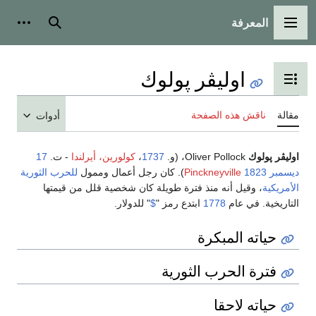
المعرفة
القائمة الرئيسية
بحث
أدوات
اوليڤر پولوك
تبديل عرض جدول المحتويات
مقالة
ناقش هذه الصفحة
أدوات
اوليڤر پولوك
Oliver Pollock، (و.
1737
،
كولورين، أيرلندا
- ت.
17
ديسمبر
1823
Pinckneyville
). كان رجل أعمال وممول
للحرب الثورية
الأمريكية
، وقيل أنه منذ فترة طويلة كان شخصية قلل من قيمتها
التاريخية. في عام
1778
ابتدع رمز "
$
" للدولار.
حياته المبكرة
فترة الحرب الثورية
حياته لاحقا