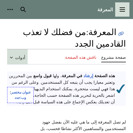
المعرفة
القائمة الرئيسية
بحث
أدوات
المعرفة
:
من فضلك لا تعذب
القادمين الجدد
صفحة مشروع
ناقش هذه الصفحة
أدوات
هذه الصفحة
إرشاد
في المعرفة
، ولها
قبول واسع
بين المحررين
وتعتبر معيارا يجب أن يتبعه كل المستخدمين. وعلى الرغم من
هذا فهي ليست متحجرة، يمكنك استخدام البديهيات في التعديل.
عنوان مختصر
:
اشعر بالحرية لتحرير هذه الصفحة حسب الحاجة، لكن رجاءً تأكد
وب:جدد
أن تعديلك يعكس الإجماع على هذه السياسة قبل القيام به.
لم تصل المعرفة إلى ما هي عليه الآن بفضل جهود
المستخدمين والمساهمين الأكثر نشاطا فحسب، بل