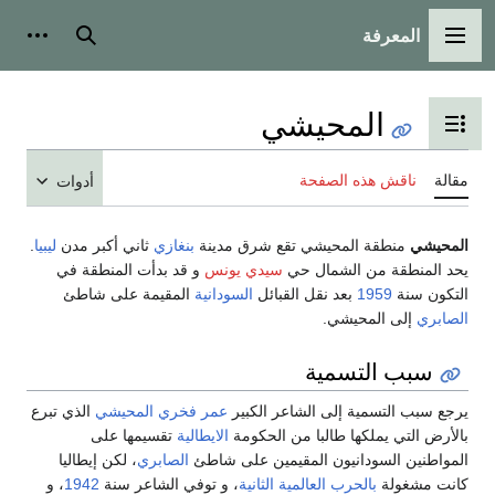
المعرفة
القائمة الرئيسية
بحث
أدوات
المحيشي
تبديل عرض جدول المحتويات
مقالة
ناقش هذه الصفحة
أدوات
المحيشي
منطقة المحيشي تقع شرق مدينة
بنغازي
ثاني أكبر مدن
ليبيا
.
يحد المنطقة من الشمال حي
سيدي يونس
و قد بدأت المنطقة في
التكون سنة
1959
بعد نقل القبائل
السودانية
المقيمة على شاطئ
الصابري
إلى المحيشي.
سبب التسمية
يرجع سبب التسمية إلى الشاعر الكبير
عمر فخري المحيشي
الذي تبرع
بالأرض التي يملكها طالبا من الحكومة
الايطالية
تقسيمها على
المواطنين السودانيون المقيمين على شاطئ
الصابري
، لكن إيطاليا
كانت مشغولة
بالحرب العالمية الثانية
، و توفي الشاعر سنة
1942
، و