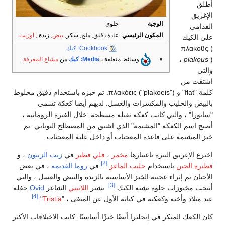
أطلق
الإغريق
الوجبة
حلوي
القدامى
المكون الرئيسي
عادة دقيق, ملح, سكر,
بيض
, زبدة ,
اوزيت
على الكيك
πλακοῦς (
Cookbook: كيك
) ،
plakous
وسائط متعلقة بـ
Media: كيك
من
مشاع المعرفة
.
والتي
اشتقت من
كلمة "flat" و πλακόεις ("plakoeis"). تم خبزه باستخدام دقيق مخلوط
بالبيض والحليب والمكسرات والعسل. لديهم أيضا كعكة تسمى
"ساتورا" ، والتي كانت كعكة ثقيلة مسطحة. خلال الفترة الرومانية ،
أصبح اسم الكعكة "المشيمة" الذي اشتق من المصطلح اليوناني. تم
خبز المشيمة على قاعدة المعجنات أو داخل علبة المعجنات.
اخترع الإغريق البيرة باعتبارها
مخمر
،
قلي
فطير
في
زيت الزيتون
، و
[2]
فطيرة الجبن
باستخدام
حليب الماعز
.
في
روما القديمة
، في بعض
الأحيان تم إثراء عجينة الخبز الأساسية بالزبدة والبيض والعسل ، والتي
[3]
أنتجت مخبوزات حلوة تشبه الكيك.
يشير
اللاتيني
الشاعر
Ovid
حفلة
[4]
عيد ميلاد وأخيه وكعكته في كتابه الأول عن المنفى ، "
Tristia
".
كان الكعك المبكر في إنجلترا أيضًا خبزًا أساسيًا: كانت الاختلافات الأكثر