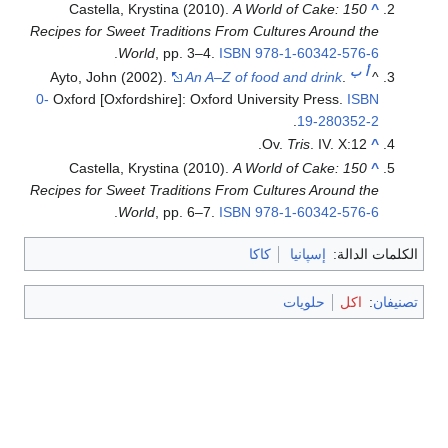
Castella, Krystina (2010).
A World of Cake: 150
^
Recipes for Sweet Traditions From Cultures Around the
.
World
, pp. 3–4.
ISBN
978-1-60342-576-6
أ
ب
Ayto, John (2002).
An A–Z of food and drink
.
^
0-
Oxford [Oxfordshire]: Oxford University Press.
ISBN
.
19-280352-2
Ov.
Tris
. IV. X:12.
^
Castella, Krystina (2010).
A World of Cake: 150
^
Recipes for Sweet Traditions From Cultures Around the
.
World
, pp. 6–7.
ISBN
978-1-60342-576-6
الكلمات الدالة:
إسپانيا
كاكا
تصنيفان
:
اكل
حلويات