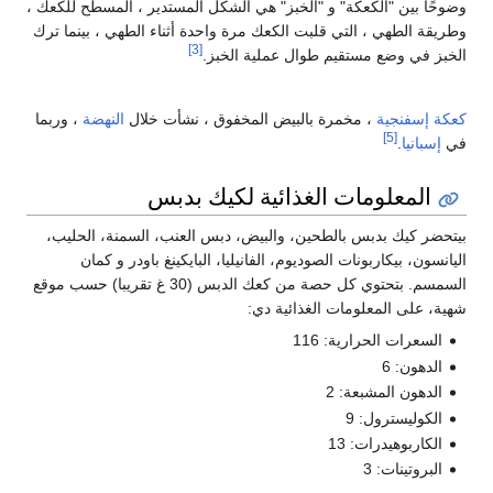
وضوحًا بين "الكعكة" و "الخبز" هي الشكل المستدير ، المسطح للكعك ،
وطريقة الطهي ، التي قلبت الكعك مرة واحدة أثناء الطهي ، بينما ترك
[3]
الخبز في وضع مستقيم طوال عملية الخبز.
كعكة إسفنجية
، مخمرة بالبيض المخفوق ، نشأت خلال
النهضة
، وربما
[5]
في
إسبانيا
.
المعلومات الغذائية لكيك بدبس
بيتحضر كيك بدبس بالطحين، والبيض، دبس العنب، السمنة، الحليب،
اليانسون، بيكاربونات الصوديوم، الفانيليا، البايكينغ باودر و كمان
السمسم. بتحتوي كل حصة من كعك الدبس (30 غ تقريبا) حسب موقع
شهية، على المعلومات الغذائية دي:
السعرات الحرارية: 116
الدهون: 6
الدهون المشبعة: 2
الكوليسترول: 9
الكاربوهيدرات: 13
البروتينات: 3