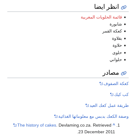
انظر ايضا
قائمة الحلويات المغربية
شابورة
كعكة القمر
بقلاوة
حلاوة
حلوى
حلواني
مصادر
كعكة الصفوف
كب كیك
طريقة عمل كعك العيد
وصفة الكعك بدبس مع معلوماتها الغذائية
The history of cakes
. Devlaming.co.za. Retrieved
^
23 December 2011.