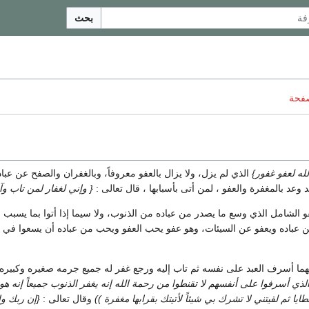
بحث
صفحة
لله لعفو غفور}
الذي لم يزل، ولا يزال بالعفو معروفاً، وبالغفران والصفح عن ع
وعد بالمغفرة والعفو ، لمن أتى بأسبابها ، قال تعالى :
{ وإني لغفار لمن تاب وآ
عفو الشامل الذي وسع ما يصدر من عباده من الذنوب، ولا سيما إذا أتوا بما يسبب ا
عن عباده ويعفو عن السيئات، وهو عفو يحب العفو ويحب من عباده أن يسعوا في 
ما أسرف العبد على نفسه ثم تاب إليه ورجع غفر له جميع جرمه صغيره وكبيره، وأ
الذي أسرفوا على أنفسهم لا تقنطوا من رحمة الله إنه يغفر الذنوب جميعاً إنه هو 
يا ثم لقيتني لا تشرك بي شيئاً لأتيتك بقرابها مغفرة ))
وقال تعالى :
{إن ربك وا