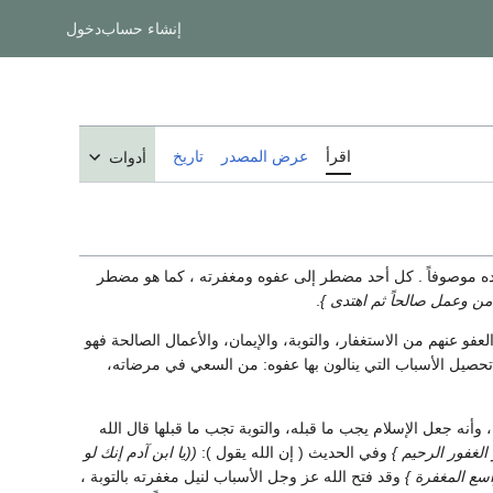
إنشاء حساب
دخول
اقرأ
عرض المصدر
تاريخ
أدوات
باده موصوفاً . كل أحد مضطر إلى عفوه ومغفرته ، كما هو مضطر
من وعمل صالحاً ثم اهتدى }
.
لعفو عنهم من الاستغفار، والتوبة، والإيمان، والأعمال الصالحة فهو
تحصيل الأسباب التي ينالون بها عفوه: من السعي في مرضاته،
نه جعل الإسلام يجب ما قبله، والتوبة تجب ما قبلها قال الله
الغفور الرحيم }
وفي الحديث ( إن الله يقول ):
((يا ابن آدم إنك لو
سع المغفرة }
وقد فتح الله عز وجل الأسباب لنيل مغفرته بالتوبة ،