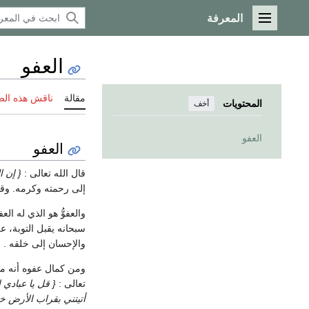
المعرفة
القائمة الرئيسية
العفو
مقالة
ناقش هذه ال
المحتويات
أخف
العفو
العفو
قال الله تعالى :
{ إن ا
إلى رحمته وكرمه. وقد 
والعفوُّ هو الذي له ال
سبحانه يقبل التوبة، 
والإحسان إلى خلقه .
ومن كمال عفوه أنه مه
تعالى :
{ قل يا عبادي 
أتيتني بقراب الأرض خطا