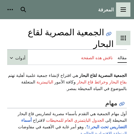
المعرفة
القائمة الرئيسية
بحث
أدوات
الجمعية المصرية لقاع
تبديل عرض جدول المحتويات
البحار
مقالة
ناقش هذه الصفحة
أدوات
الجمعية المصرية لقاع البحار
هي اقتراح لإنشاء جمعية علمية أهلية تهتم
بقاع البحار
وخرائط قاع البحار
وكافة الأمور
الباثيمترية
المتعلقة
بالموضوع في المياه المحيطة بمصر.
مهام
المحيطة إلى
الجدول البايثمتري العام للمحيطات
لاقتراح
أسماء
التضاريس تحت البحر
‏، وهو أمر غاية في الأهمية في مفاوضات
المنطقة الاقتصادية الخالصة
.