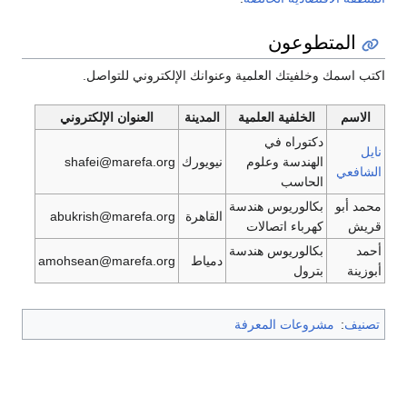
المتطوعون
اكتب اسمك وخلفيتك العلمية وعنوانك الإلكتروني للتواصل.
الاسم
الخلفية العلمية
المدينة
العنوان الإلكتروني
دكتوراه في
نايل
الهندسة وعلوم
نيويورك
shafei@marefa.org
الشافعي
الحاسب
محمد أبو
بكالوريوس هندسة
القاهرة
abukrish@marefa.org
قريش
كهرباء اتصالات
أحمد
بكالوريوس هندسة
دمياط
amohsean@marefa.org
أبوزينة
بترول
تصنيف
:
مشروعات المعرفة