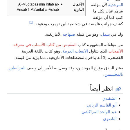
الموحدية
لأن مؤلفه
الأعمال
Al-Muqtabas min Kitab al-
البارزة
Ansab fi Ma'arifat al-Ashab
شاهد عيان لكل ما
كتب كما أن مؤلفه
[1]
كشف جوانب غامضة في شخصية ابن تومرت ودعوته.
.
ولد في
تينمل
، وهو من قبيلة
صنهاجة
الأمازيغية.
من مؤلفاته المشهورة كتاب
المقتبس من كتاب الأنساب في معرفة
الأصحاب
الذي يتناول
الأنساب
العربية
. وهو كتاب باللغة العربية
الفصحى، إلا أنه يذخر بالمصطلحات الأمازيغية، مما يزيد من قيمته.
يعتبر البيذق مؤرخ الموحدين، وقد وصل به الأمر إلى وصف
المرابطين
بالمجسمين
.
انظر أيضاً
الشقندي
أبو القاسم الزياني
عبد الواحد المراكشي
الناصري