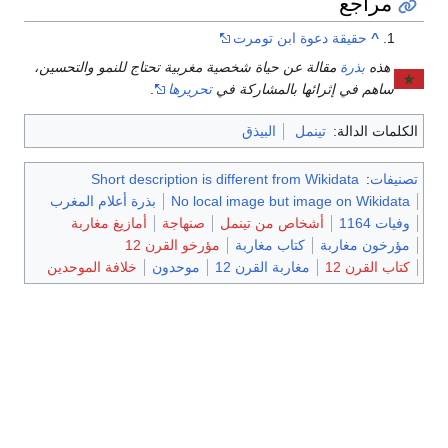
مراجع
^
حقيقة دعوة ابن تومرت
هذه
بذرة
مقالة عن حياة شخصية مغربية تحتاج للنمو والتحسين،
ساهم في إثرائها بالمشاركة في
تحريرها
.
الكلمات الدالة:
تينمل
البيذق
تصنيفات
:
Short description is different from Wikidata
No local image but image on Wikidata
بذرة أعلام المغرب
وفيات 1164
أشخاص من تينمل
صنهاجة
أمازيغ مغاربة
مؤرخون مغاربة
كتاب مغاربة
مؤرخو القرن 12
كتاب القرن 12
مغاربة القرن 12
موحدون
خلافة الموحدين