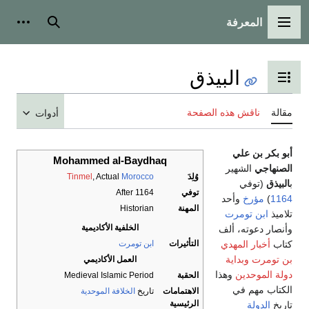
المعرفة
القائمة الرئيسية
بحث
أدوات
البيذق
تبديل عرض جدول المحتويات
مقالة
ناقش هذه الصفحة
أدوات
أبو بكر بن علي
Mohammed al-Baydhaq
الصنهاجي
الشهير
وُلِدَ
Morocco
, Actual
Tinmel
ب
البيذق
(توفي
توفي
After 1164
1164
)
مؤرخ
وأحد
المهنة
Historian
تلاميذ
ابن تومرت
الخلفية الأكاديمية
وأنصار دعوته، ألف
كتاب
أخبار المهدي
التأثيرات
ابن تومرت
بن تومرت وبداية
العمل الأكاديمي
دولة الموحدين
وهذا
الحقبة
Medieval Islamic Period
الكتاب مهم في
الاهتمامات
تاريخ
الخلافة الموحدية
الرئيسية
تاريخ
الدولة