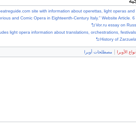
ية
eatreguide.com site with information about operettas, light operas and
rious and Comic Opera in Eighteenth-Century Italy." Website Article. 
Vor.ru essay on Rus
des light opera information about translations, orchestrations, festivals,
History of Zarzuel
نواع الأوبرا
مصطلحات أوبرا