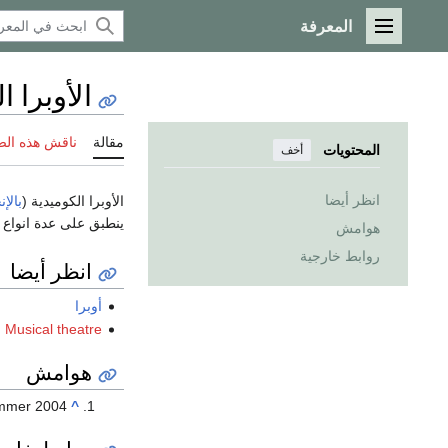
المعرفة
القائمة الرئيسية
الأوبرا ا
مقالة
ناقش هذه ال
المحتويات
أخف
انظر أيضا
الأوبرا الكوميدية (
بالإن
ينطبق على عدة انواع ب
هوامش
روابط خارجية
انظر أيضا
أوبرا
Musical theatre
هوامش
 Ammer 2004
^