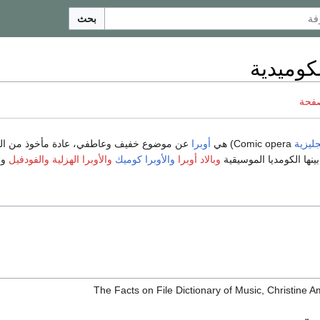
بحث
لكوميدية
صفحة
جليزية
Comic opera) هي
أوبرا
عن موضوع خفيف وعاطفي، عادة مأخوذ من الحياة
ينها الكومديا الموسيقية
وبالاد أوبرا
والأوبرا كوميك
والأوبرا الهزلية
والفودفيل
وا
The Facts on File Dictionary of Music, Christine