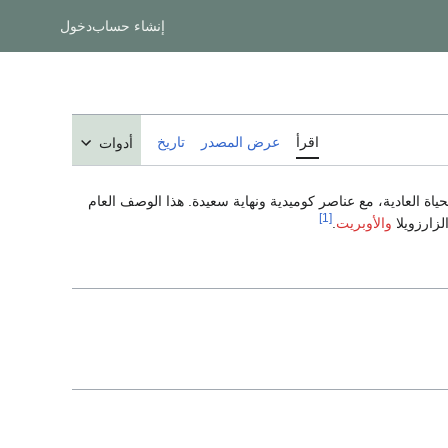
إنشاء حساب
دخول
اقرأ
عرض المصدر
تاريخ
أدوات
 العادية، مع عناصر كوميدية ونهاية سعيدة. هذا الوصف العام
[1]
لزارزويلا
والأوبريت
.