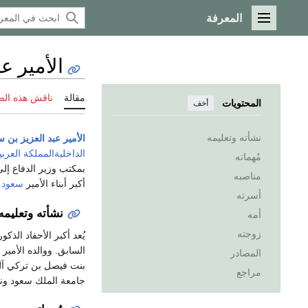
المعرفة
القائمة الرئيسية
الأمير ع
مقالة
ناقش هذه ال
المحتويات
أخف
نشأته وتعليمه
الأمير عبد العزيز بن 
الداخلية
المملكة العربي
مُهماته
بمكتب وزير الدفاع إلى
مناصبه
أكبر أبناء الأمير
سعود 
أسرته
نشأته وتعليمه
أمه
زوجته
يُعد أكبر الأحفاد الذك
السابق. ووالده الأمير
المصادر
بنت فيصل بن تركي آل 
مراجع
جامعة الملك سعود ونا