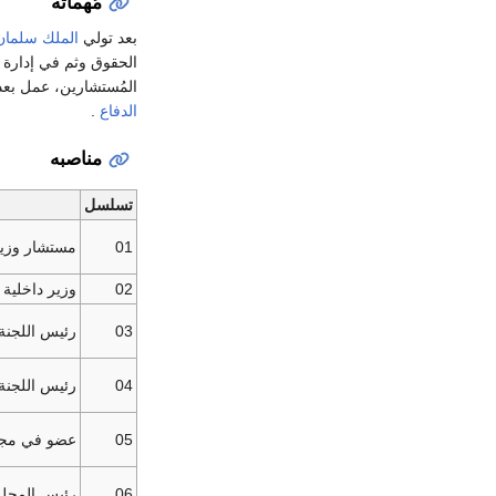
مُهماته
بعد تولي
الملك سلمان
الحقوق وثم في إدارة ا
المُستشارين، عمل بعد
الدفاع
.
مناصبه
تسلسل
01
مستشار وزير
02
وزير داخلية
03
رئيس اللجنة 
04
رئيس اللجنة 
05
عضو في مجلس
06
رئيس المجلس 