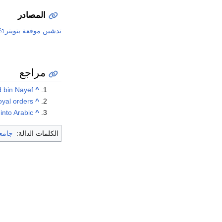
المصادر
تدشين موقعة بتويتر
مراجع
d bin Nayef
^
oyal orders
^
 into Arabic
^
الكلمات الدالة:
جامع