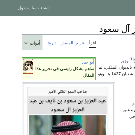
إنشاء حساب
دخول
ز آل سعود
اقرأ
عرض المصدر
تاريخ
أدوات
[1]
وزير
أبو جياد
بالديوان الملكي، ثم
ساهم بشكل رئيسي في تحرير هذا
مطلع شعبان 1437 هـ. وهو
المقال
دي
رة عبير
 في