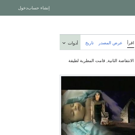
إنشاء حساب
دخول
اقرأ
عرض المصدر
تاريخ
أدوات
القرن العشرين خلال الإحتلال الفرنسي لـ تونس. في سنة 2002م و خلال الانتفاضة الثانية, قامت المطربة لطيفة