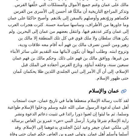
مالك على عمان وغنم جميع الأموال والممتلكات التي خلّفها الفرس.
وتذكر المراجع التاريخية أن مالكًا قد أحسن إلى الأسرى من الفرس
فكساهم وزوّدهم وأوصلهم بالسفن إلى بلادهم. وأصبح حاكمًا على عمان
وما جاورها من الأطراف، وساسها سياسة حسنة. كثرت هجرات العرب
إلى عمان وكثر عددهم فيها، وانتقل بعضهم من عمان إلى البحرين. ولم
يكن هناك سلطان ولا ملك قوي في كل تلك المنطقة إلا مالك بن
زهير.ومن حُسن تصرف مالك بن فهم أنه أقام معه علاقات ودية،
وتزوج ابنته. وطلب أبوها أن يكون لأبنائها منه التقديم على سائر الأبناء
من غيرها، ووافق مالك بن فهم على ذلك. وحكم مالك بن فهم عمان
سبعين سنة، وخلفه أبناؤه. ونازع الفرس أحفاده في الملك قبل
الإسلام، إلى أن آل الأمر إلى ابني الجلندي اللذين ظلا يحكمان عُمان
حتى ظهور الإسلام.
عمان والإسلام
لقد كانت رسالة الإسلام منعطفا هاما في تاريخ عمان، حيث استجاب
أهل عمان لدعوة الرسول صلى الله عليه وسلم ودخلوا الإسلام طواعية
وسلما، ثم ما لبثوا إن لعبوا دورا رائدا في تثبيت دعائم الدعوة ونشر
راية الإسلام شرقا وغربا. أرسل النبي «ص» عمرو بن العاص برسالة
إلى ملكي عمان جيفر وعبد ابنَيْ الجلندي يدعوهما إلى الإسلام. وقد
أسلما وأسلم أهل عمان. وتولى عمرو بن العاص حكم عمان حتى وفاة