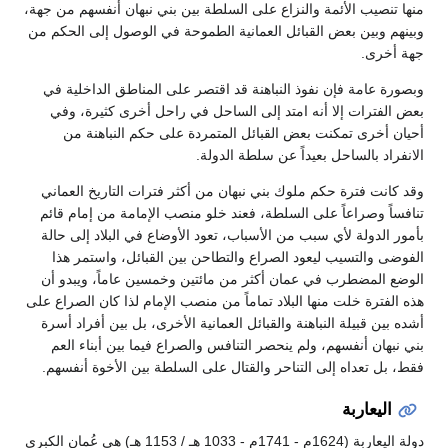
منها تنصيب الأئمة والنزاع على السلطة بين بني نبهان أنفسهم من جهة،
وبينهم وبين بعض القبائل العمانية الطموحة في الوصول إلى الحكم من
جهة أخرى.
وبصورة عامة فإن نفوذ النباهنة قد اقتصر على المناطق الداخلية في
بعض الفترات إلا أنه امتد إلى الساحل في راحل أخرى كثيرة، وفي
أحيان أخرى تمكنت بعض القبائل المتمردة على حكم النباهنة من
الانفراد بالساحل بعيداً عن سلطة الدولة.
وقد كانت فترة حكم ملوك بني نبهان من أكثر فترات التاريخ العماني
تنافساً وصراعاً على السلطة، فعند خلو منصب الإمامة من إمام قائم
بأمور الدولة لأي سبب من الأسباب، تعود الأوضاع في البلاد إلى حالة
الفوضى والتسيب ليعود الصراع والتطاحن بين القبائل، واستمر هذا
الوضع المضطرب في عمان أكثر من مائتين وخمسين عاماً، ويبدو أن
هذه الفترة خلت منها البلاد تماماً من منصب الإمام لذا كان الصراع على
أشده بين قبيلة النباهنة والقبائل العمانية الأخرى، بل بين أفراد أسرة
بني نبهان أنفسهم، ولم ينحصر التنافس والصراع فيما بين أبناء العم
فقط، بل تعداه إلى التناحر والقتال على السلطة بين الأخوة أنفسهم.
اليعاربة
دولة اليعاربة (1624م - 1741م - 1033 هـ / 1153 هـ) هي عُمان الكبرى