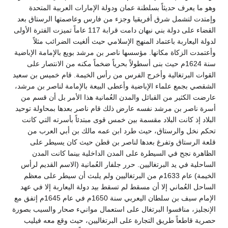
وهو ما يعرف حديثاً بسلطنة عمان ودولة الإمارات العربية المتحدة
وإمتدت لتشمل شرق أفريقيا وجزء من فارس وعاصمتها الرستاق بعد
القضاء على دولة بني نبهان دامت قرابة 117 عاماً تميزت الفترة الأولى
لدولة اليعاربة باعتماد المنهج الإسلامي حيث ألغيت الضرائب مثلاً
وأعتمدت الزكاة مكانها. مؤسسها ناصر بن مرشد بويع بالإمامة الإباضية
سنة 1624م حيث بنى أسطولاً بحرياً ضخماً مكنه من الانتصار على
القوات البرتغالية وأخرج الفرس من رأس الخيمة. قام خميس بن سعيد
الشقصي بجمع علماء الإباضية وأعطى البيعة بالإمامة لناصر بن مرشد،
عارضت الكثير من القبائل والمدن العُمانية هذا الأمر بل أن قسم من
أسرة ناصر بن مرشد نفسه عارض ذلك قام ناصر بعدها بمحاولة توحيد
البلاد إذ كانت البلاد مقسمة بين خمس قوى مبتدئاً بأسرته التي كانت
تحكم نخل والرستاق، حيث طرد ابن عمه مالك بن أبي العرب من
قلعة الرستاق وتفرغ بعدها لناصر بن قطن حيث كان يسيطر على
الظاهرة نجح في السيطرة على المدن الداخلية بينما كانت المدن
الساحلية في يد البرتغاليين. حرر جلفار العُمانية (الاسم القديم لرأس
الخيمة) عام 1633م من البرتغاليين ولم يلبث أن سيطر على معظم
الساحل العُماني إلا أن مسقط لم تسقط بيد دولة اليعاربة إلا في عهد
الإمام سيف بن سلطان اليعربي سنة 1650م في عام 1645م إتفق مع
الإنجليز، منافسوا البرتغال على استعمال موانيء صحار والسيب بصورة
حصرية قاطعاً طريق التجارة على البرتغاليين، حيث وقع معه فيليب