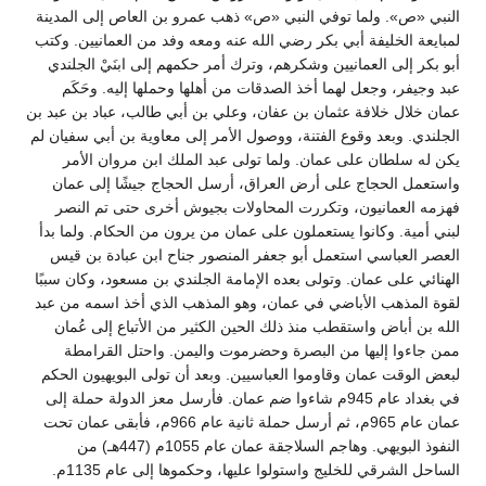
النبي «ص». ولما توفي النبي «ص» ذهب عمرو بن العاص إلى المدينة
لمبايعة الخليفة أبي بكر رضي الله عنه ومعه وفد من العمانيين. وكتب
أبو بكر إلى العمانيين وشكرهم، وترك أمر حكمهم إلى ابنَيْ الجلندي
عبد وجيفر، وجعل لهما أخذ الصدقات من أهلها وحملها إليه. وحَكَم
عمان خلال خلافة عثمان بن عفان، وعلي بن أبي طالب، عباد بن عبد بن
الجلندي. وبعد وقوع الفتنة، ووصول الأمر إلى معاوية بن أبي سفيان لم
يكن له سلطان على عمان. ولما تولى عبد الملك ابن مروان الأمر
واستعمل الحجاج على أرض العراق، أرسل الحجاج جيشًا إلى عمان
فهزمه العمانيون، وتكررت المحاولات بجيوش أخرى حتى تم النصر
لبني أمية. وكانوا يستعملون على عمان من يرون من الحكام. ولما بدأ
العصر العباسي استعمل أبو جعفر المنصور جناح ابن عبادة بن قيس
الهنائي على عمان. وتولى بعده الإمامة الجلندي بن مسعود، وكان سببًا
لقوة المذهب الأباضي في عمان، وهو المذهب الذي أخذ اسمه من عبد
الله بن أباض واستقطب منذ ذلك الحين الكثير من الأتباع إلى عُمان
ممن جاءوا إليها من البصرة وحضرموت واليمن. واحتل القرامطة
لبعض الوقت عمان وقاوموا العباسيين. وبعد أن تولى البويهيون الحكم
في بغداد عام 945م شاءوا ضم عمان. فأرسل معز الدولة حملة إلى
عمان عام 965م، ثم أرسل حملة ثانية عام 966م، فأبقى عمان تحت
النفوذ البويهي. وهاجم السلاجقة عمان عام 1055م (447هـ) من
الساحل الشرقي للخليج واستولوا عليها، وحكموها إلى عام 1135م.