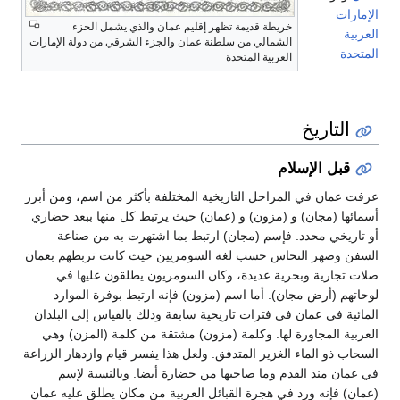
الإمارات
خريطة قديمة تظهر إقليم عمان والذي يشمل الجزء
العربية
الشمالي من سلطنة عمان والجزء الشرقي من دولة الإمارات
المتحدة
العربية المتحدة
التاريخ
قبل الإسلام
عرفت عمان في المراحل التاريخية المختلفة بأكثر من اسم، ومن أبرز
أسمائها (مجان) و (مزون) و (عمان) حيث يرتبط كل منها ببعد حضاري
أو تاريخي محدد. فإسم (مجان) ارتبط بما اشتهرت به من صناعة
السفن وصهر النحاس حسب لغة السومريين حيث كانت تربطهم بعمان
صلات تجارية وبحرية عديدة، وكان السومريون يطلقون عليها في
لوحاتهم (أرض مجان). أما اسم (مزون) فإنه ارتبط بوفرة الموارد
المائية في عمان في فترات تاريخية سابقة وذلك بالقياس إلى البلدان
العربية المجاورة لها. وكلمة (مزون) مشتقة من كلمة (المزن) وهي
السحاب ذو الماء الغزير المتدفق. ولعل هذا يفسر قيام وازدهار الزراعة
في عمان منذ القدم وما صاحبها من حضارة أيضا. وبالنسبة لإسم
(عمان) فإنه ورد في هجرة القبائل العربية من مكان يطلق عليه عمان