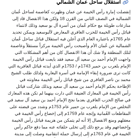
استقلال ساحل عمان الشمالي
إنفصلت إمارة رأس الخيمة عن عمان وظهرت كعاصمة لساحل عُمان
الشمالية في النصف الثاني من القرن 18 ولكن هذا الانفصال قاد إلى
منازعات طويلة مع حكام عُمان من أسرة آل بو سعيد وذلك لانتماء
قبائل رأس الخيمة للحزب الغافري المعارض لآلبوسعيد ويمكن تحديد
عام 1765م باعتباره العام الذي أعلن فيه استقلال قبائل ساحل عُمان
الشمالية عن عُمان الأم وأصبحت رأس الخيمة مركزاً مستقلاً وعاصمة
لتلك المنطقة ولا شك أن هذا الانفصال كان من أهم المشكلات التي
واجهت الإمام أحمد بن سعيد آل سعيد فقد بايعت قبائل رأس الخيمة
الإمام بلعرب بن حمير 1743م / 1753م الذي أيدته قبائل الغافرية التي
كانت ترى ضرورة إبقاء الإمامة في أسرة اليعاربة ولذلك طلب الشيخ
محمد بن ناصر الغافري من شيخ قبائل رأس الخيمة معاونته في
الإطاحة بحكم الإمام أحمد بن سعيد آل سعيد وبذلك شاركت قبائل
رأس الخيمة في المعارك العنيفة التي دارت بينهما لم تكن هذه المعارك
في صالح الحزب الغافري بعدما نجح الإمام أحمد بن سعيد آل سعيد في
التخلص من الإمام بلعرب بن حمير عام 1753م وشدد من قبضته على
المقاطعات العُمانية وإتجه عام 1759م إلى إخضاع رأس الخيمة في
معقلهم ومنع الانفصال إلا أنه لم يتمكن من هزيمة قبائل رأس الخيمة
وإخضاعهم وقد يرجع ذلك إلى تخلى حلفائه عنه مما دفع حاكم رأس
الخيمة في عام 1763م إلى إرسال حملة انتقامية وصلت إلى مدينة