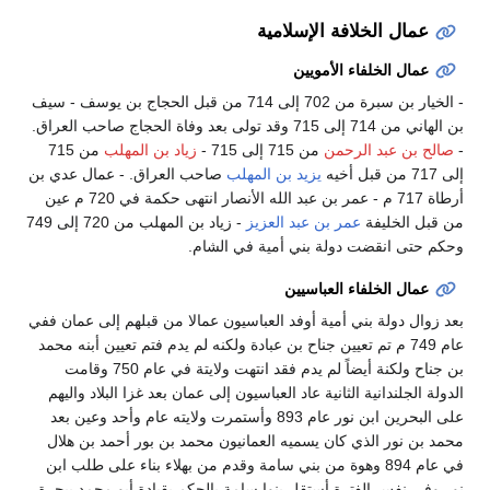
عمال الخلافة الإسلامية
عمال الخلفاء الأمويين
- الخيار بن سبرة من 702 إلى 714 من قبل الحجاج بن يوسف - سيف
بن الهاني من 714 إلى 715 وقد تولى بعد وفاة الحجاج صاحب العراق.
-
صالح بن عبد الرحمن
من 715 إلى 715 -
زياد بن المهلب
من 715
إلى 717 من قبل أخيه
يزيد بن المهلب
صاحب العراق. - عمال عدي بن
أرطاة 717 م - عمر بن عبد الله الأنصار انتهى حكمة في 720 م عين
من قبل الخليفة
عمر بن عبد العزيز
- زياد بن المهلب من 720 إلى 749
وحكم حتى انقضت دولة بني أمية في الشام.
عمال الخلفاء العباسيين
بعد زوال دولة بني أمية أوفد العباسيون عمالا من قبلهم إلى عمان ففي
عام 749 م تم تعيين جناح بن عبادة ولكنه لم يدم فتم تعيين أبنه محمد
بن جناح ولكنة أيضاً لم يدم فقد انتهت ولايتة في عام 750 وقامت
الدولة الجلندانية الثانية عاد العباسيون إلى عمان بعد غزا البلاد واليهم
على البحرين ابن نور عام 893 وأستمرت ولايته عام وأحد وعين بعد
محمد بن نور الذي كان يسميه العمانيون محمد بن بور أحمد بن هلال
في عام 894 وهوة من بني سامة وقدم من بهلاء بناء على طلب ابن
نور وفي نفس الفترة أستقل بنوا سامة بالحكم بقيادة أبو محمد بيجرة