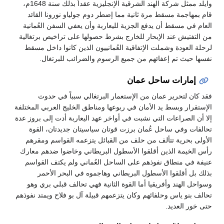
وايلد ممثل شركة الهند الشرقية الإنجليزية عقداً بذلك سنة 1648م،
قام بمهاجمة مسقط مرة ثانية مما إضطر دوم جولياو نورونا القائد
العام في مسقط أن يدفع الجزية لليعاربة وأن يعفي السفن العُمانية
من التفتيش عند الإبحار للخارج بشرط حصولها على تراخيص برتغالية
لرحلة العودة وشملت الإتفاقية العُمانييون الذين كانوا داخل مسقط
نفسها حيث تم إعفائهم من جميع الرسوم والضرائب للبرتغال.
إمارات ساحل عمان
فقد كان لتحرير عمان من الإستعمار البرتغالي سبباً في حدوث
الإستقرار وبسط يد الأمان في ربوعها ومناطق الخليج العربي المختلفة
إلا أن الصراعات التي نشبت في أواخر عهد اليعاربة أدت إلى بروز عدة
تحالفات وفي ساحل عُمان برزت قوتان سياسيتان جديدتان، القوة
الأولى بحرية تتألف من حلف من القبائل يتزعمه القواسم ومقرهم
رأس الخيمة الذين أقلقوا الأسطول البريطاني وخاضوا ضدهم معارك
عنيفة في منطاق نفوذهم على الساحل العُماني ولم يكتف القواسم
بذلك بل أقلقوا الأسطول البريطاني وهاجموه في البحر الأحمر
وسواحل الهند وأفريقيا أما القوة الثانية فهي تحالف قبلي بري وهو
تحالف بنو ياس وحلفائهم وكان يتزعمهم قبيلة آل بو فلاح ويمتد نفوذهم
حتى خور العديد.