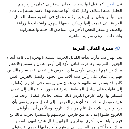
في
اليمن
، كما قيل انها سميت بعمان نسبة إلى عمان بن إبراهيم
الخليل عليه السلام، وقيل كذلك أنها سميت بهذا الاسم نسبة إلى عمان
بن سبأ بن يغثان بن إبراهيم. وكانت عمان في القديم موطنا للقبائل
العربية التي قدمت إليها وسكن بعضها السهول واشتغلت بالزراعة
والصيد، واستقر البعض الآخر في المناطق الداخلية والصحراوية
واشتغلت بالرعي وتربية الماشية.
هجرة القبائل العربية
بعد انهيار سد مأرب بدأت القبائل العربية اليمنية بالهجرة إلى كافة أنحاء
الجزيرة العربية، وهاجرت قبائل الأزد إلى أرض عمان واستطاع قائدهم
مالك بن فهم الدوسي الأزدي طرد الفرس عن عمان. فقد سار مالك بن
فهم إلى عمان على رأس ستة آلاف من الجنود، واتصل بالفرس الذين
كانوا قد بسطوا سلطانهم على عمان من ريسوت في الجنوب (ظفار)
إلى قلهات على ساحل المنطقة الشرقية (صور). جاء مالك إلى عمان
ليستقر بها، ولما عارض الفرس ذلك استعد الجانبان للقتال. وبعد قتال
عنيف توصل مالك ـ بعد أن هزم الفرس ـ إلى اتفاق معهم يقضي بأن
يرحلوا من البلاد خلال عام من ذلك التاريخ. وبدلاً من أن يبدأوا في
الخروج طلبوا إمدادات من فارس، فوصلتهم واستعدوا لحرب مالك بن
فهم وأتباعه مرة أخرى. ودار بين الجانبين قتال شديد انتهى بانتصار
مالك. ولجأ كثير من الفرس إلى سفنهم وأبحروا بها لبلادهم. فاستولى