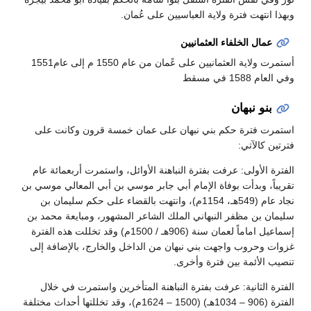
وبهذا انتهت فترة ولاية العباسيين على عُمان.
عمال الخلفاء العثمانيين
أستمرت ولاية العثمانيين على عًمان من عام 1550 م إلى عام1551
وفي العام 1588 في مسقط
بنو نبهان
استمرت فترة حكم بني نبهان على عمان خمسة قرون وكانت على
فترتين كالآتي:
الفترة الأولى: عرفت بفترة النباهنة الأوائل، واستمرت أربعمائة عام
تقريباً، وبدأت بوفاة الإمام أبي جابر موسي بن أبي المعالي موسي بن
نجاد عام (549هـ، 1154م)، وانتهت بالقضاء على حكم سليمان بن
سليمان بن مظفر النبهاني الملك الشاعر المشهور، ومبايعة محمد بن
إسماعيل اماماً لعمان سنة (906هـ / 1500م) وقد تخللت هذه الفترة
غزوات وحروب واجهت بني نبهان من الداخل والخارج، بالإضافة إلى
تنصيب الأئمة بين فترة وأخرى.
الفترة الثانية: عرفت بفترة النباهنة المتأخرين واستمرت في خلال
الفترة (906 – 1034هـ) (1500 – 1624م)، وقد تخللتها أحداث مختلفة