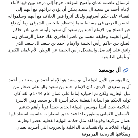
الرستاق عاصمة عمان وأصبح الموقف حرجاً إلى درجة تبين فيها لأبناء
الإمام أحمد بن سعيد آل سعيد يمكن أن يؤدي نزاعهم مع أبيهم إلى
القضاء على حكم أسرتهم ولذلك آثروا فض الخلاف مع أبيهم وسلموا له
الحصن الغربي في مسقط بينما إحتفظوا بالحصن الشرقي وما أن ذاع
خبر الصلح بين الإمام أحمد بن سعيد آل سعيد وأبنائه حتى بادر حاكم
رأس الخيمة وحليفه محمد بن ناصر الغافري بفك حصار الرستاق وتم
الصلح بين حاكم رأس الخيمة والإمام أحمد بن سعيد آل سعيد الذي
وافق على إنفاصل واستقلال رأس الخيمة عن الوطن الأم عُمان الكبرى
أو عُمان الطبيعية.
آل بوسعيد
إن المؤسس الأول لدولة آل بو سعيد هو الإمام أحمد بن سعيد بن أحمد
آل بو سعيدي الأزدي، كان الإمام احمد بن سعيد واليا على صحار من
قبل اليعاربة ولكن تم اختياره إماما على عمان عام 1744م. لقد كان
توليه الحكم هو البداية الفعلية لحكم أسرة آل بو سعيد وهي الأسرة
الحاكمة حيث أنشأ مؤسس الدولة الجديد جيشاً قوياً وأهتم بتدعيم
الأسطول العُماني وتطويره لذا فقد حقق انتصارات حاسمة استعاد فيها
لعمان مركزها وقوتها لقد مثل حكمه النهاية الفعلية لعصر اليعاربة
وإنهاء الخلافات والانقسامات الداخلية والحروب التي أضرت بعمان
وبمكانتها التاريخية المرموقة.