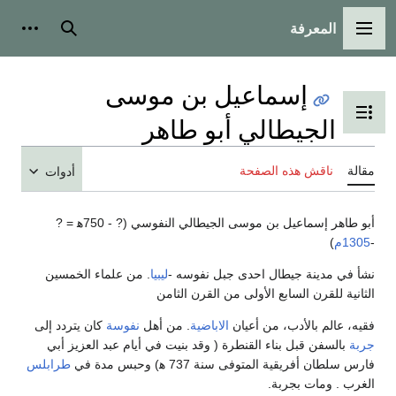
المعرفة
القائمة الرئيسية
بحث
أدوات
إسماعيل بن موسى
تبديل عرض جدول المحتويات
الجيطالي أبو طاهر
مقالة
ناقش هذه الصفحة
أدوات
أبو طاهر إسماعيل بن موسى الجيطالي النفوسي (? - 750ه‍ = ?
-
1305م
)
نشأ في مدينة جيطال احدى جبل نفوسه -
ليبيا
. من علماء الخمسين
الثانية للقرن السابع الأولى من القرن الثامن
فقيه، عالم بالأدب، من أعيان
الاباضية
. من أهل
نفوسة
كان يتردد إلى
جربة
بالسفن قبل بناء القنطرة ( وقد بنيت في أيام عبد العزيز أبي
فارس سلطان أفريقية المتوفى سنة 737 ه‍) وحبس مدة في
طرابلس
الغرب . ومات بجربة.