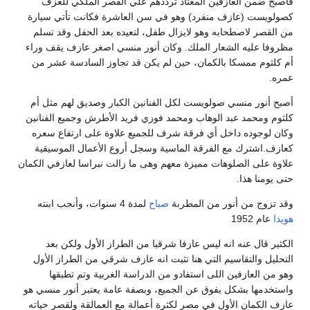
أصبح ضمن العازفين المعتاد ترددهم علي القصر الملكي للعزف
صولويست (عازف منفرد) وهو في سن العاشرة فكانت تأتي سيارة
ن القصر لاصطحابه وهو لايزال طفل، لتعيده بعد الحفل وقد تسلم
ظروفا عليه الشعار الملك. وكان أنور منسي اصغر عازف يقف وراء
م كلثوم ممسكا بالكمان، حين لم يكن قد تجاوز السادسة عشر من
مره.
صبح أنور منسي صولويست لكل الفنانين الكبار وصديق لهم مثل أم
لثوم ومحمد عبد الوهاب ومحمد فوزي فريد الأطرش وجميع الفنانين
كان لوجوده داخل أي فرقة شرف للجميع علاوة على ارتفاع سعره
عازف.اشترك مع الفرقة الماسية وسجل أروع الأعمال الموسيقية
لاوة على الصلوهات مميزة معهم وهى ما زالت نبراسا لعازفي الكمان
تى يومنا هذا.
قد تزوج من أنور من المطربة
صباح
لمدة 4 سنوات، وأنجب ابنته
ويدا
عام 1952
لكثير قال عنه انه ليس عازفا شرقيا من الطراز الأول ولكن بعد
لتحليل والتقاسيم التي هنا تثبت انه عازف شرقي من الطراز الأول
هو من العازفين اللى استفادو من الدراسة الغربية وتم تطبقها
استخدمها بشكل يفوق عن الجميع، وبصفة عامة يعتبر أنور منسي هو
ازف الكمان الأول في مصر لكثرة أعمالة مع العمالقة ولقصر حياته