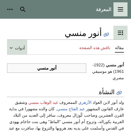
المعرفة
القائمة الرئيسية
بحث
أدوات شخ
أنور منسي
تبديل عرض جدول المحتويات
قالة
ناقش هذه الصفحة
أدوات
نور منسي
(1922-
أنور منسي
1961) هو موسيقي
صري
النشأة
لد أنور لابن العواد
الأزهري
الممعروف
عبد الوهاب منسي
وشقيق
ازف القانون المشهور
عبد الفتاح منسي
, كان والده مشهورا في بداية
لقرن العشرين وصاحب كُورَال معروف، سافر إلى العديد من البلاد
لعربية بكوراله، وتزوج أم أنور منسي "الماظ" وهى بنت حاخام يهودي
ي القدس وأسلمت على يديه بعد هروبها والتزوج بها، سافرت مع عبد