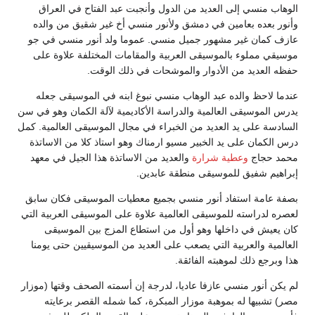
لوهاب منسي إلى العديد من الدول وأنجبت عبد الفتاح في العراق
أنور بعده بعامين في دمشق ولأنور منسي أخ غير شقيق من والده
ازف كمان غير مشهور جميل منسي. عموما ولد أنور منسي في جو
وسيقي مملوء بالموسيقى العربية والمقامات المختلفة علاوة على
فظه العديد من الأدوار والموشحات في ذلك الوقت.
ندما لاحظ والده عبد الوهاب منسي نبوغ ابنه في الموسيقى جعله
درس الموسيقى العالمية والدراسة الأكاديمية لآلة الكمان وهو في سن
لسادسة على يد العديد من الخبراء في مجال الموسيقى العالمية. كمل
رس الكمان على يد الخبير مسيو ارمناك وهو استاذ كلا من الاساتذة
حمد حجاج
وعطية شرارة
والعديد من الاساتذة هذا الجيل في معهد
براهيم شفيق للموسيقى منطقة عابدين.
صفة عامة استفاد أنور منسي بجميع معطيات الموسيقى فكان سابق
عصره لدراسته للموسيقى العالمية علاوة على الموسيقى العربية التي
ان يعيش في داخلها وهو أول من استطاع المزج بين الموسيقى
لعالمية والعربية التي يصعب على العديد من الموسيقيين حتى يومنا
ذا وبرجع ذلك لموهبته الفائقة.
م يكن أنور منسي عازفا عاديا، لدرجة إن أسمته الصحف وقتها (موزار
صر) تشبيها له بموهبة موزار المبكرة، كما شمله القصر برعايته