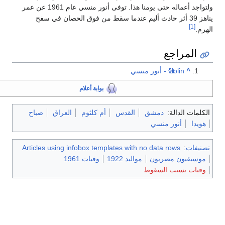
ولتواجد أعماله حتى يومنا هذا. توفى أنور منسي عام 1961 عن عمر
يناهز 39 أثر حادث أليم عندما سقط من فوق الحصان في سفح
[1]
لهرم.
المراجع
^
violin - أنور منسي
بوابة أعلام
الكلمات الدالة:
دمشق
القدس
أم كلثوم
العراق
صباح
هويدا
أنور منسي
تصنيفات
:
Articles using infobox templates with no data rows
موسيقيون مصريون
مواليد 1922
وفيات 1961
وفيات بسبب السقوط