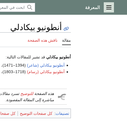
المعرفة
القائمة الرئيسية
أنطونيو بيكادلي
مقالة
ناقش هذه الصفحة
أنطونيو بيكادلي
قد تشير للمقالات التالية:
أنطونيو بيكادلي (شاعر)
(1394–1471)، شاعر، محامي، باحث، دبلوماسي ومؤرخ إيطالي
أنطونيو بيكادلي (رسام)
(1718–1803)، رسام وتاجر فنون إيطالي من بولونيا
هذه الصفحة
للتوضيح
تسرد مقالات
مباشرة إلى المقالة المقصودة.
تصنيفات
:
كل صفحات التوضيح
كل صفحات