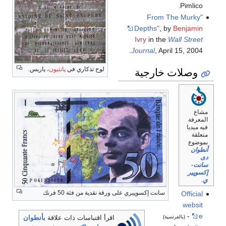
Pimlico.
"From The Murky
Depths"
, by
Benjamin
Ivry
in the
Wall Street
Journal
, April 15, 2004.
وصلات خارجية
لوح تذكاري في
پانثيون
، پاريس.
مشاع
المعرفة
فيه ميديا
متعلقة
بموضوع
أنطوان
دى
سانت-
إكسوپير
ي
.
سانت إكسوپيري على ورقة نقدية من فئة 50 فرنك
Official
websit
-
e
(بالفرنسية)
اقرأ اقتباسات ذات علاقة
بأنطوان