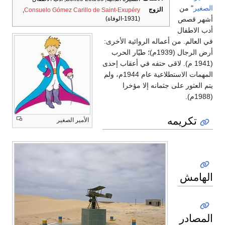
الصغير
" من
الزوج
,
Consuelo Gómez Carillo de Saint-Exupéry
أشهر قصص
(1931-الوفاة)
أدب الاطفال
في العالم. من أعماله الروائية الأخرى:
أرض الرجال (1939م)؛ طيّار الحرب
(1941 م). لاقى حتفه في أعقاب إحدى
المهمات الاستطلاعية عام 1944م، ولم
يتم العثور على جثمانه إلا مؤخرا
(1988م).
تكريمه
الأمير الصغير
الهامش
المصادر