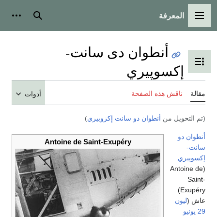
المعرفة
القائمة الرئيسية
بحث
أدوات
أنطوان دى سانت-
تبديل عرض جدول المحتويات
إكسوپيري
مقالة
ناقش هذه الصفحة
أدوات
(تم التحويل من
أنطوان دو سانت إكزوبيري
)
أنطوان دو
Antoine de Saint-Exupéry
سانت-
إكسوپيري
(Antoine de
Saint-
Exupéry)
عاش (
ليون
29 يونيو