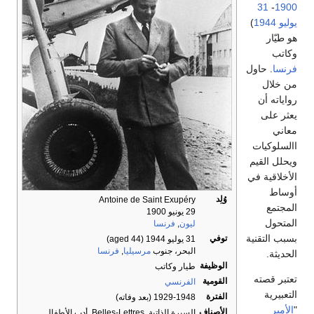
31
-
1900
يوليو
1944
)
هو طيّار
وكاتب
فرنسا
. حاول
من خلال
رواياته أن
يعثر على
معاني
االسلوكيات
ويحلل القيم
الأخلاقية في
أوساط
وُلِد
Antoine de Saint Exupéry
المجتمع
29 يونيو 1900
المتحول
ليون
,
فرنسا
بسبب التقنية
توفي
31 يوليو 1944
(aged 44)
البحر، جنوب
مرسيليا
,
فرنسا
الحديثة.
الوظيفة
طيار وكاتب
تعتبر قصته
القومية
الفرنسي
التعبيرية
الفترة
1929-1948 (بعد وفاته)
"
الأمير
الأصناف
السيرة الذاتية, Belles-Lettres, أدب الأطفال