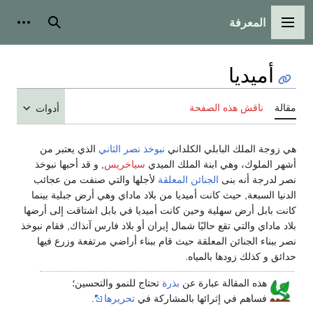
المعرفة
القائمة الرئيسية
بحث
أدوات
أميديا
مقالة
ناقش هذه الصفحة
أدوات
هي زوجة الملك البابلي الكلداني
نبوخذ نصر الثاني
الذي يعتبر من
أشهر الملوك، وهي ابنة الملك الميدي
سياخريس
, و قد أحبها نبوخذ
نصر لدرجة أنه بنى
الجنائن المعلقة
لأجلها والتي صنفت من عجائب
الدنيا السبعة, حيث كانت أميديا من بلاد ماداي وهي أرض جبلية بينما
كانت بابل أرض سهلية وحين كانت أميديا في بابل اشتاقت إلى أرضها
بلاد ماداي والتي تقع حاليًا شمال إيران أو بلاد فارس آنذاك, فقام نبوخذ
نصر ببناء الجنائن المعلقة حيث قام ببناء أراضي مرتفعة وزرع فيها
حدائق و كذلك زودها بالمياه.
هذه المقالة عبارة عن
بذرة
تحتاج للنمو والتحسين؛
فساهم في إثرائها بالمشاركة في
تحريرها
.