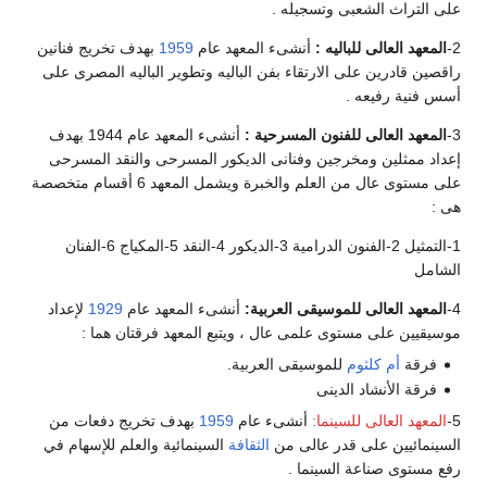
على التراث الشعبى وتسجيله .
2-
المعهد العالى للباليه :
أنشىء المعهد عام
1959
بهدف تخريج فنانين
راقصين قادرين على الارتقاء بفن الباليه وتطوير الباليه المصرى على
أسس فنية رفيعه .
3-
المعهد العالى للفنون المسرحية :
أنشىء المعهد عام 1944 بهدف
إعداد ممثلين ومخرجين وفنانى الديكور المسرحى والنقد المسرحى
على مستوى عال من العلم والخبرة ويشمل المعهد 6 أقسام متخصصة
هى :
1-التمثيل 2-الفنون الدرامية 3-الديكور 4-النقد 5-المكياج 6-الفنان
الشامل
4-
المعهد العالى للموسيقى العربية:
أنشىء المعهد عام
1929
لإعداد
موسيقيين على مستوى علمى عال ، ويتبع المعهد فرقتان هما :
فرقة
أم كلثوم
للموسيقى العربية.
فرقة الأنشاد الدينى
5-
المعهد العالى للسينما:
أنشىء عام
1959
بهدف تخريج دفعات من
السينمائيين على قدر عالى من
الثقافة
السينمائية والعلم للإسهام في
رفع مستوى صناعة السينما .