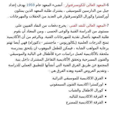
6-
المعهد العالى للكونسرفتوار :
أنشىء المعهد عام
1959
بهدف إعداد
جيل من الدارسين للموسيقى ، يشترك طلبة المعهد الذين يمثلون
أوركسترا وكورال الكونسرفتوار في العديد من الحفلات والمهرجانات .
7-
المعهد العالى للنقد الفنى :
يخرج دفعات من النقاد الفنيين على
مستوى من الدراسة الفنية والوعى الحسى ، ومن المعتاد أن يقوم
طلبة المعهد بأعمال نقدية للمهرجانات الفنية. وبالرغم من أن الأكاديمية
تمنح الدرجات العلمية (بكالوريوس - ماجستير - دكتوراه) فهي أيضا تهتم
برعاية المواهب الشابة ، فيمكن للطفل الموهوب ان يلتحق بمدرسة
ملحقة بالأكاديمية لعمل دراسات حرة للأطفال في البالية والموسيقي
والفنون المسرحية وتحقق الأكاديمية التفاعل المشترك داخل بنية
المجتمع عن طريق الفرق الفنية التي أنشأتها للتطبيق العملي للدراسة
، وتقديم العروض الفنية وهذه الفرق هي :
الفرق الاكاديمية للموسيقي التراثية
اوركسترا اكاديمية الفنون السيمفوني
كورال الاطفال والشباب
الفرقة الاكاديمية للباليه
الفرقة الاكاديمية للمسرح