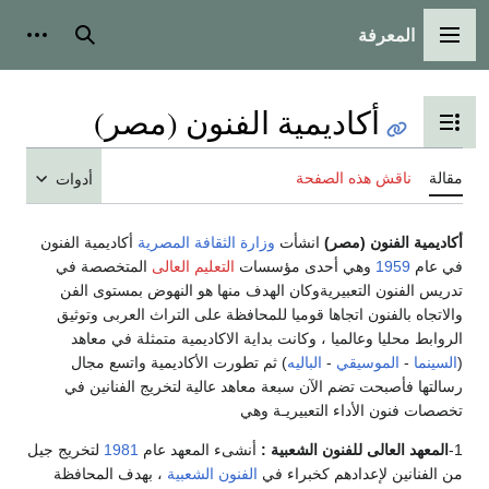
المعرفة
القائمة الرئيسية
بحث
أدوات
أكاديمية الفنون (مصر)
تبديل عرض جدول المحتويات
مقالة
ناقش هذه الصفحة
أدوات
أكاديمية الفنون (مصر)
انشأت
وزارة الثقافة المصرية
أكاديمية الفنون
في عام
1959
وهي أحدى مؤسسات
التعليم العالى
المتخصصة في
تدريس الفنون التعبيريةوكان الهدف منها هو النهوض بمستوى الفن
والاتجاه بالفنون اتجاها قوميا للمحافظة على التراث العربى وتوثيق
الروابط محليا وعالميا ، وكانت بداية الاكاديمية متمثلة في معاهد
(
السينما
-
الموسيقي
-
الباليه
) ثم تطورت الأكاديمية واتسع مجال
رسالتها فأصبحت تضم الآن سبعة معاهد عالية لتخريج الفنانين في
تخصصات فنون الأداء التعبيريـة وهي
1-
المعهد العالى للفنون الشعبية :
أنشىء المعهد عام
1981
لتخريج جيل
من الفنانين لإعدادهم كخبراء في
الفنون الشعبية
، بهدف المحافظة