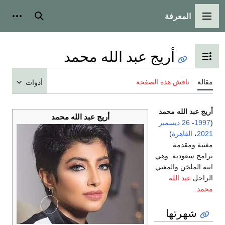
المعرفة
القائمة الرئيسية
بحث
أدوات
أريج عبد الله محمد
تبديل عرض جدول المحتويات
مقالة
ناقش هذه الصفحة
أدوات
أريج عبد الله محمد
أريج عبد الله محمد
(
1997
-
26 ديسمبر
2021
،
القاهرة
)
مغنية ومقدمة
برامج سعودية. وهي
ابنة الملخن والمغني
الراحل
عبد الله
محمد
.
شهرتها