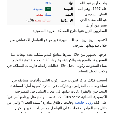
ولدت أريج عبد الله
وُلِدَ
1997
عام 1997، وهي ابنة
القومية
السعودية
الفنان السعودي
المهنة
ممثلة
،
مذيعة
عبدالله محمد الذي
الوالد(ان)
عبد الله محمد
(الأب)
يعتبر من أوائل
المطربين الذين غنوا خارج المملكة العربية السعودية.
اكتسبت أريج أريج العبدالله شهرة عبر مواقع التواصل الاجتماعي من
خلال فيديوهاتها المرحة.
عرفها الجمهور من خلال نشرها مقاطع فيديو تمثيلية بعدة لهجات مثل:
السعودية، والسورية، والكويتية، وغيرها، أطلقت حملة توعية لتعليم
نساء السعودية ركوب الخيل خلال فعاليات رابطة فارسات المملكة في
ركوب الخيل للنساء.
أسست كذلك مركز لتدريب على ركوب الخيل وأقامت مسابقة بين
نساء وطالبات المدراس، وشاركت في مبادرة "صهوة أمل" لمساعدة
المحتاجين والفقراء،كانت بدايتها في مجال التمثيل في المسرحية
الكوميدية النسائية Girls selfie، كما قدمت برامح مثل برنامج "سيدتي"
على قناة
روتانا خليجية
وقامت بإطلاق مبادرة "سيدة العطاء" والتي من
خلال هذه المبادرت عملت على التواصل مع سيدات الخير والكرم