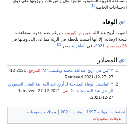
بالمملكة العربية السعودية لجمع المال والتبرعات وتوزيعها على ذوي
[1]
الاحتياجات الخاصة.
الوفاة
أصيبت أريج عبد الله
بفيروس كورورنا
، ورغم عدم حدوث مضاعفات
نتيجة الإصابة، إلا أنها أصيبت بلجطة في الرئة مما أدى إلى وفاتها في
[2]
26 ديمسمبر
2021
، في
القاهرة
، مصر.
المصادر
^
"من هي اريج عبدالله محمد ويكيبيديا"
.
المرجع
. 2021-12-
.
2021-12-27
. Retrieved
27
^
"تفاصيل الوفاة المفاجئة لـ أريج عبد الله ابنة الفنان السعودي
الراحل عبد الله محمد"
.
هي
. 2021-12-27
. Retrieved
.
2021-12-27
تصنيفات
:
مواليد 1997
وفيات 2021
ممثلات سعوديات
مذيعات سعوديات