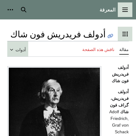
المعرفة
القائمة الرئيسية
بحث
أدوات
أدولف فريدريش فون شاك
تبديل عرض جدول المحتويات
مقالة
ناقش هذه الصفحة
أدوات
أدولف
فريدريش
فون شاك
أدولف
فريدريش،
گراف فون
شاك
Adolf
Friedrich,
Graf von
Schack