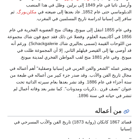
وأرسل نائبا في عام 1849 إلى برلين. وظل في هذا المنصب
الدبلوماسي حتى عام 1852, عاد بعدها إلى ضيعته في
مكلن‌بورگ
. ثم
سافر إلى إسبانيا لدراسة تاريخ المسلمين في المغرب.
وفي عام 1855 انتقل إلى ميونخ, وهناك منح العضوية الفخرية في عام
1856 في أكاديمية العلوم. وفضلا عن ذلك فقد جمع فون شاك مجموعة
من اللوحات القيمة (تسمى بجاليري شاك Schackgalerie). ورغم أنه
قد أوصى بها إلى القيصر فيلهلم الثاني, إلا أن المجموعة ظلت في
ميونخ. وفي عام 1881 منح لقب المواطن الفخري لمدينة ميونخ.
ويعتبر عمله "الشعر والفن العربي في إسبانيا وصقلية" أهم أعماله في
مجال تاريخ الفن والأدب. وقد صدر جزء كبير من أعماله في طبعة من
ستة أجزاء في عام 1886. وقد نشر بعدها بعام سيرته الذاتية تحت
عنوان "نصف قرن ..ذكريات ومدونات". كما نشر بعد وفاته أعمال لم
تنشر في حياته في سنة 1896.
من أعماله
قصائد 1867 كانكان (رواية 1873) تاريخ الفن والأدب المسرحي في
إسبانيا