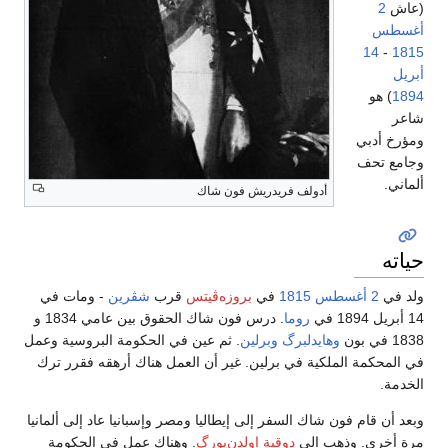
(عاش
2
أغسطس
14
-
1815
أبريل
1894
) هو
شاعر
ومؤرخ أدبي
وجامع تحف
ألماني.
أدولف فريدريش فون شاك
حياته
ولد في
2 أغسطس
1815
في
بروزه‌ڤيتس
قرب
شڤرين
- ومات في
14 أبريل 1894 في
روما
. درس فون شاك الحقوق بين عامي 1834 و
1838 في بون
وهايدلبرگ
وبرلين
. ثم عين في الحكومة البروسية وعمل
في المحكمة الملكية في برلين. غير أن العمل هناك أرهقه فقرر ترك
الخدمة.
وبعد أن قام فون شاك السفر إلى إيطاليا ومصر وإسبانيا عاد إلى ألمانيا
مرة أخرى. وذهب إلى
دوقية اولدن‌بورگ
. وهناك عمل في الحكومة