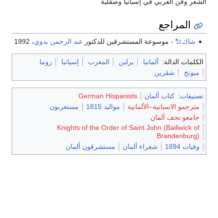
الشعر وفن العربي في إسبانيا وصقلية
المراجع
شاك
- موسوعة المستشرقين للدكتور
عبد الرحمن بدوي
، 1992
الكلمات الدالة:
ألمانيا
برلين
المغرب
إسپانيا
روما
ميونخ
شڤرين
تصنيفات
:
كتاب ألمان
German Hispanists
مترجمو الاسبانية–الألمانية
مواليد 1815
مستعربون
جامعو تحف ألمان
Knights of the Order of Saint John (Bailiwick of
Brandenburg)
وفيات 1894
شعراء ألمان
مستشرقون ألمان