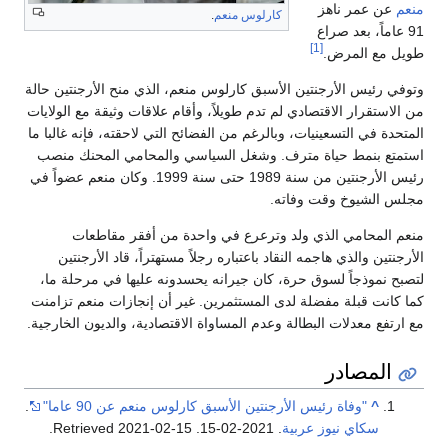
منعم
عن عمر ناهز
كارلوس منعم
.
91 عاماً، بعد صراع
[1]
طويل مع المرض.
وتوفي رئيس الأرجنتين الأسبق كارلوس منعم، الذي منح الأرجنتين حالة
من الاستقرار الاقتصادي لم تدم طويلاً، وأقام علاقات وثيقة مع الولايات
المتحدة في التسعينيات، وبالرغم من الفضائح التي لاحقته، فإنه غالبا ما
استمتع بنمط حياة مترف. وشغل السياسي والمحامي المحنك منصب
رئيس الأرجنتين من سنة 1989 حتى سنة 1999. وكان منعم عضواً في
مجلس الشيوخ وقت وفاته.
منعم المحامي الذي ولد وترعرع في واحدة من أفقر مقاطعات
الأرجنتين والذي هاجمه النقاد باعتباره رجلاً مستهتراً، قاد الأرجنتين
لتصبح نموذجاً لسوق حرة، كان جيرانه يحسدونه عليها في مرحلة ما،
كما كانت قبلة مفضلة لدى المستثمرين. غير أن إنجازات منعم تزامنت
مع ارتفع معدلات البطالة وعدم المساواة الاقتصادية، والديون الخارجية.
المصادر
^
"وفاة رئيس الأرجنتين الأسبق كارلوس منعم عن 90 عاما"
.
سكاي نيوز عربية
. 2021-02-15
. Retrieved
2021-02-15
.