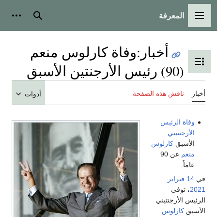
المعرفة
القائمة الرئيسية
بحث
أدوات
أخبار
:
وفاة كارلوس منعم
تبديل عرض جدول المحتويات
(90) رئيس الأرجنتين الأسبق
أخبار
ناقش هذه الصفحة
أدوات
وفاة
الرئيس
الأرجنتيني
الأسبق
كارلوس
منعم
عن 90
عاماً.
في
14 فبراير
2021
، توفي
الرئيس الأرجنتيني
الأسبق
كارلوس