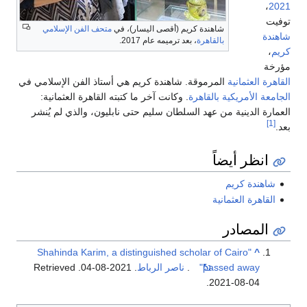
،
2021
توفيت
شاهندة كريم (أقصى اليسار)، في
متحف الفن الإسلامي
شاهندة
بالقاهرة
، بعد ترميمه عام 2017.
كريم
،
مؤرخة
القاهرة العثمانية
المرموقة. شاهندة كريم هي أستاذ الفن الإسلامي في
الجامعة الأمريكية بالقاهرة
. وكانت آخر ما كتبته القاهرة العثمانية:
العمارة الدينية من عهد السلطان سليم حتى نابليون، والذي لم يُنشر
[1]
بعد.
انظر أيضاً
شاهندة كريم
القاهرة العثمانية
المصادر
"Shahinda Karim, a distinguished scholar of Cairo
^
passed away"
.
ناصر الرباط
. 2021-08-04
. Retrieved
.
2021-08-04