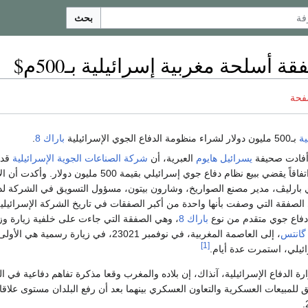
بحث
ة أسلحة مغربية إسرائيلية بـ500م$
فحة
ية
بـ500 مليون دولار لشراء منظومة الدفاع الجوي الإسرائيلية
باراك 8
.
أفادت صحيفة
يسرائيل هايوم
العبرية، أن
شركة الصناعات الجوية الإسرائيلية
قد 
اتفاقاً يقضي ببيع نظام دفاع جوي إسرائيلي بقيمة 500 مليون دولار. وأك
 بارليڤ، مدير مصنع الصواريخ، وشارون بيتون، مسؤول التسويق في الشركة ل
الصفقة التي وصفت بأنها واحدة من أكبر الصفقات في تاريخ الشركة الإسرائيلية
دفاع جوي متقدم من نوع
باراك 8
، وهي الصفقة التي جاءت على خلفية زيارة وز
گانتس
، إلى العاصمة المغربية، في نوفمبر 23021، في زيارة رسمية هي 
[1]
ائيلي، استمرت عدة أيام.
 الدفاع الإسرائيلية، آنذاك، إن بلاده والمغرب وقعا مذكرة تفاهم دفاعية في ال
ق للمبيعات العسكرية والتعاون العسكري بينهما بعد أن رفع البلدان مستوى علاقات