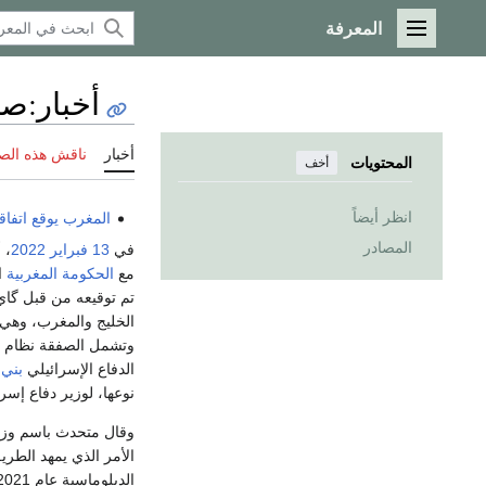
المعرفة
القائمة الرئيسية
أخبار
:
صفق
أخبار
ناقش هذه الص
المحتويات
أخف
انظر أيضاً
المغرب
يوقع اتفاق
المصادر
في
13 فبراير
2022
، 
مع
الحكومة المغربية
تم توقيعه من قبل گاي
الخليج والمغرب، وهي 
وتشمل الصفقة نظام 
الدفاع الإسرائيلي
بني 
نوعها، لوزير دفاع إسر
وقال متحدث باسم وزارة
الأمر الذي يمهد الطري
الدبلوماسية عام 2021.