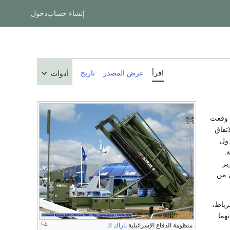
إنشاء حساب
دخول
اقرأ
عرض المصدر
تاريخ
أدوات
وقعت
دت أن الاتفاق
دول
.
ير
الأولى من
رباط،
هما
منظومة الدفاع الإسرائيلية
باراك 8
.