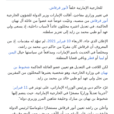
للخارجية الإمارتية خلفاً
لأنور قرقاش
.
في تغيير وزاري مفاجئ، أقالت الإمارات وزير الدولة للشؤون الخارجية
أنور قرقاش
من منصبه، وعيّنت عوضاً عنه عضواً من عائلة آل نهيان
الحاكمة، في تعديل اعتبره محللون عائداً لأسباب داخلية، إذ يسعى ولي
عهد أبو ظبي محمد بن زايد إلى تعزيز سلطته.
الإعلان الذي جاء، الاربعاء
10 فبراير
2021
، لم تمهّد له مقدمات. إذ من
المعروف أن قرقاش كان مقربًا من حاكم دبي محمد بن راشد،
ومخلصاً في الحديث باسم الإمارات، ومدافعاً عن سياستها حيال
اليمن
أو
ليبيا
أو
قطر
وباقي قضايا المنطقة.
لكن اللافت في التعديل هو تعيين عضو العائلة الحاكمة
شخبوط بن
نهيان
في وزارة الخارجية، وهو شخصية يعتبرها المحللون من المقربين
من نجل ولي عهد أبو ظبي خالد بن محمد بن زايد.
غرّد حاكم دبي ورئيس الوزراء الإماراتي، على تويتر في
11 فبراير
:
"أجرينا تعديلاً وزاريًا مصغرًا في الخارجية الإماراتية، حيث ينضم إليها
شخبوط بن نهيان بن مبارك وخليفة شاهين المرر وزيري دولة".
وأعلن بن راشد تعيين أنور قرقاش مستشارًا دبلوماسيًا لرئيس الدولة
خليفة بن زايد، على الرغم من أن الأخير مريض، ومن المعروف في