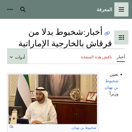
المعرفة
القائمة الرئيسية
بحث
أدوات
أخبار
:
شخبوط بدلا من
تبديل عرض جدول المحتويات
قرقاش بالخارجية الإماراتية
أخبار
ناقش هذه الصفحة
أدوات
تعيين
شخبوط
بن نهيان
وزيراً
شخبوط بن نهيان
.