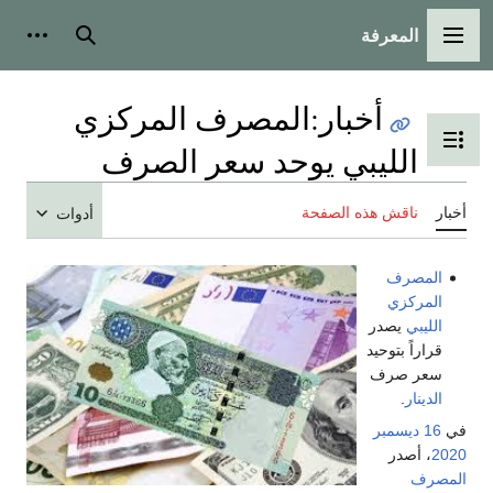
المعرفة
القائمة الرئيسية
بحث
أدوات
أخبار
:
المصرف المركزي
تبديل عرض جدول المحتويات
الليبي يوحد سعر الصرف
أخبار
ناقش هذه الصفحة
أدوات
المصرف
المركزي
الليبي
يصدر
قراراً بتوحيد
سعر صرف
الدينار
.
في
16 ديسمبر
2020
، أصدر
المصرف