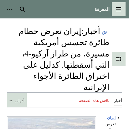
المعرفة
القائمة الرئيسية
بحث
أدوات
أخبار
:
إيران تعرض حطام
طائرة تجسس أمريكية
مسيرة، من طراز آر‌كيو-4،
تبديل عرض جدول المحتويات
التي أسقطتها. كدليل على
اختراق الطائرة الأجواء
الإيرانية
أخبار
ناقش هذه الصفحة
أدوات
إيران
تعرض