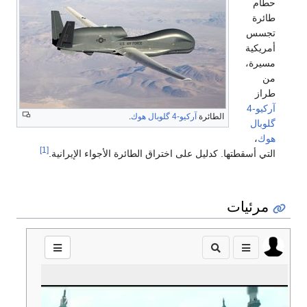
حطام
طائرة
تجسس
أمريكية
مسيرة،
من
طراز
آر‌كيو-4
الطائرة
آر‌كيو-4 گلوبال هوك
.
گلوبال
هوك
،
[1]
التي أسقطتها. كدليل على اختراق الطائرة الأجواء الإيرانية.
مرئيات