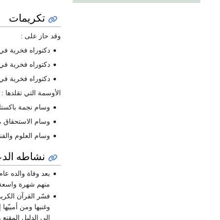
تكريمات
وقد حاز على :
دكتوراه فخرية في ع
دكتوراه فخرية في ع
دكتوراه فخرية في ع
الأوسمة التي تقلدها :
وسام نجمة باكستان ا
وسام الاستحقاق من ج
وسام العلوم والفنون
نشاطه الد
منهم شهرة واسعة مح
فسّر القرآن الكري
وغنيها ومن أمييّها
إلى الدليل المقنع 