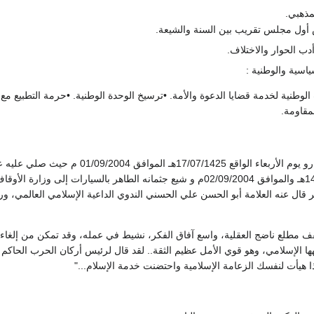
مذهبي.
أول مجلس تقريب بين السنة والشيعة.
دب الحوار والاختلاف.
الوطنية لخدمة قضايا الدعوة والأمة. •ترسيخ الوحدة الوطنية. •حرمة التطبيع مع
مقاومة.
توفي الشيخ أحمد كفتارو يوم الأربعاء ا
الخميس 18 رجب 1425هـ والموافق 02/09/2004م و شيع جثمانه الطاهر بالس
 قال عنه العلامة أبو الحسن علي الحسني الندوي الداعية الإسلامي العالمي، و
قف مطلع ناضج العقلية، واسع آفاق الفكر، نشيط في عمله، وقد تمكن من إلغاء
ا الإسلامي، وهو قوي الأمل عظيم الثقة.. لقد قال لرئيس أركان الحرب الحاكم الع
ذا هيأت لنفسك الزعامة الإسلامية واحتضنت خدمة الإسلام..."