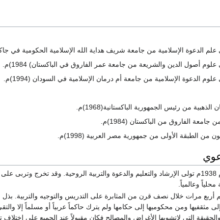
لم الدعوة الإسلامية من جامعة شريف هداية الله الإسلامية الحكومية في جاكرتا) 968
لوم أصول الدين والشريعة من جامعة عمر الفاروق في الباكستان) 1984)م.
لوم الدعوة الإسلامية من جامعة أم درمان الإسلامية في السودان (1994)م.
لذهبية من رئيس الجمهورية الباكستانية(1968)م.
امعة الفاروق من الباكستان (1984)م.
 من الطبقة الأولى من جمهورية مصر العربية (1998)م.
عوي
بعد وفاة والده عام 1938م تولى الإرشاد والتعليم والدعوة والتربية الروحية. وقد تخرج 
لياً وعالمياً.
م أربع مرات خلال نصف قرن من المثابرة على التدريس والتوجيه والتربية. بذل ال
 إلى مثقفيها ومن محكوميها إلى حكامها ولم يترك حاكماً عربياً أو مسلماً إلا والتق
والحقيقة التي لاتشوبها الأغراض والمصالح فكان مقبولاً عند الجميع على اختلاف ت