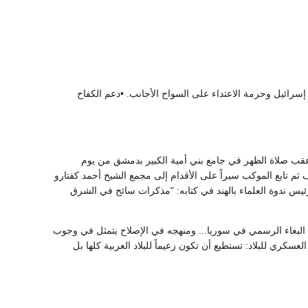
 إسرائيل وحرمة الاعتداء على السواح الأجانب. •دعم الكفاح
لواقع 17/07/1425هـ الموافق 01/09/2004 م حيث صلي عليه عقب صلاة الظهر في جامع بني أمية الكبير بدمشق من يوم
يارات إلى وزارة الأوقاف ثم تابع الموكب سيراً على الأقدام إلى مجمع الشيخ أحمد كفتارو
رئيس ندوة العلماء بالهند في كتابه: "مذكرات سائح في الشرق
 البغاء الرسمي في سوريا... ومنهجه في الإصلاح يتمثل في وجوب
سكري للبلاد: تستطيع أن تكون زعيماً للبلاد العربية كلها بل