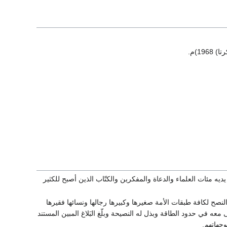
1)م.
وتربى على يديه مئات العلماء والدعاة والمفكرين والكتّاب الذين أصبح للكثير
نصح لكافة طبقات الأمة صغيرها وكبيرها رجالها ونسائها فقيرها
ى معه في حدود الطاقة وبذل له النصيحة وبلّغ البَلاغ المبين المستند
وجهاتهم.