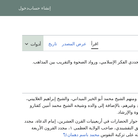
إنشاء حساب
دخول
اقرأ
عرض المصدر
تاريخ
أدوات
جددي الفكر الإسلامي، ورواد الصحوة والتقريب بين المذاهب.
نهم الشيخ محمد أبو الخير الميداني، والشيخ إبراهيم الغلاييني،
 وغيرهم، بالإضافة إلى والده وشيخه الشيخ محمد أمين كفتارو
ة والإرشاد.
وار الحضارات في أربعينيات القرن العشرين، إمام الدعاة، مجدد
الشريعة، قلعٌة من قلاع الإسلام، حكيم الأمة... وكان الشيخ قدس سره محورًا عظيمًا من محاور الطريق النقشبندي، صاحب الولاية العظمى ١، مجدد القرون الأربعة
محمد باسم دهمان