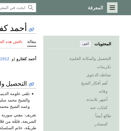
المعرفة
القائمة الرئيسية
أحمد كفت
مقالة
ناقش هذه ال
المحتويات
أخف
التحصيل والمكانة العلمية
أحمد كفتارو
(و.
1912
تكريمات
نشاطه الدعوي
التحصيل وال
أهم أفكار الشيخ
وفاته
تلقى علومه الديني
أشهر تلامذته
والشيخ محمد سليم 
وعمه الشيخ محمد ص
كتابات عنه
تعريف: مفتي سورية ال
طالع أيضاً
المصادر
طريقًة، خاتم السلسلة العلية. العلم والحكمه وال