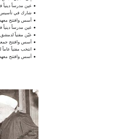
عين مدرساً دينياً في د
شارك في تأسيس رابط
أسس وافتتح معهد الأن
عين مدرساً دينياً في 
عيّن مفتياً لدمشق (1951)م
أسس وافتتح جمعية الأ
انتخب مفتياً عاماً ل
أسس وافتتح معهد بدر ل