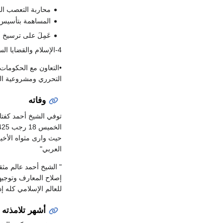
محاربة التعصب ال
المساهمة بتأسيس 
عَمِلَ على ترسيخ أ
4-الإسلام والقضايا السياسية والوطنية :
•التعاون مع الحكومات 
التحرري ومشروعية ال
وفاته
حيث وارى مثواه الأخير
العربي"
" الشيخ أحمد عالم مث
إصلاح المعارف وتوجيهه
للعالم الإسلامي كله إ
أشهر تلامذته