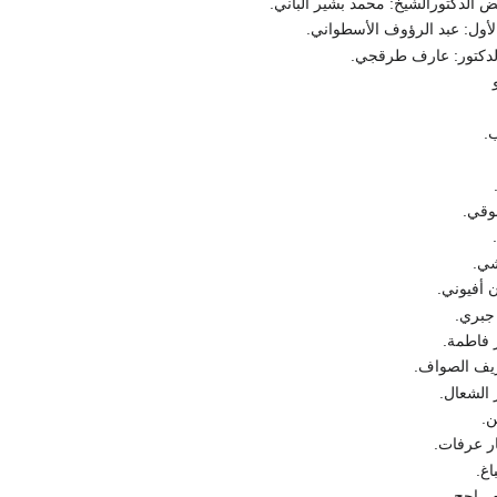
 الدكتورالشيخ: محمد بشير الباني.
أول: عبد الرؤوف الأسطواني.
لدكتور: عارف طرقجي.
.
وقي.
شي.
 أفيوني.
 جبري.
 فاطمة.
ريف الصواف.
 الشعال.
ن.
ار عرفات.
اغ.
م راجح.