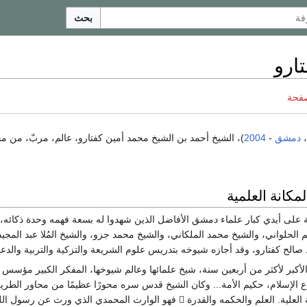
بحث
ارو
صفحة
،
دمشق
-
2004
)، الشيخ أحمد بن الشيخ محمد أمين كفتارو، عالم، مربّ، من م
مكانة العلمية
ة على أيدي كبار علماء دمشق الأفاضل الذين شهدوا له بسعة فهمه وحدة ذكائه، وم
الحلواني، والشيخ محمد الملكاني، والشيخ محمد جزو، والشيخ المُلا عبد المجيد
الح كفتارو، وقد أجازه شيوخه بتدريس علوم الشريعة والتزكية والتربية والدعو
أكبر لأكثر من أربعين سنة، شيخ علمائها وعالم شيوخها، المفكر الكبير مؤسس ح
قدرة  فهو الوارث المحمدي الذي ورث عن رسول الله على تزكية النفوس.