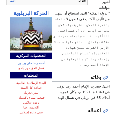
تأثر بـ
[اظهر]
أشهر
مؤلفاته
الحركة البريلوية
”الدولة المكية“ الذي استطاع أن ينتهي
من تأليف الكتاب في غضون 8 ساعات
بالحرم المكي الشريف ولم تكن
بحوزته أي مراجع أو كتب أثناء
التأليف ۔ قامت جامعات عديدة من
مختلف بلدان العالم منها جامعة
الأزهر الشريف بمنح شهادة
الدكتوراه لقيام الباحثين
الشخصيات المركزية
بإعداد رسالتهم البحثية عن
أحمد رضا خان بريلوي
الإمام أحمد رضا ۔
فضل الحق خير أبادي
وفاته
المنظمات
البعثة الإسلامية العالمية
اعلیٰ حضرت الإمام أحمد رضا توفي
جماعة أهل السنة
في 1340 هـ 1921 م، وكان عمره
سني تحريك
آنذاك 65 في بریلی في شمال الهند.
جمعية علماء پاكستان
دعوة إسلامي
أكاديمية رضا
اعماله
سني دعوة إسلامي