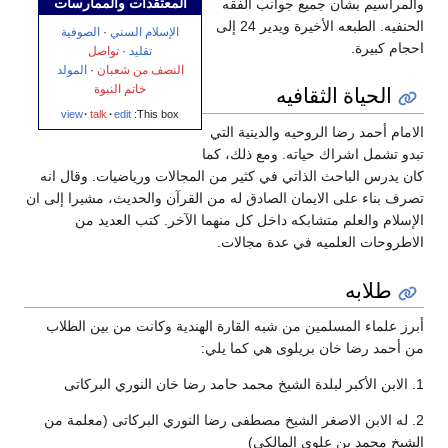
المعتقدات والممارسات
والمراسيم بشان جميع جوانب الفقه
الحنفيه. الطبعه الأخيرة ويدير 24 إلى
الإسلام السني
·
الصوفية
احجام كبيرة.
تقليد
·
تواصل
النصف من شعبان
·
المولد
الحياة الثقافيه
خاتم النبوة
view
talk
edit
This box:
الامام أحمد رضا الروحيه والدينية التي
تبدو تشمل اشراك حياته. ومع ذلك، كما
كان يدرس الباحث الذاتي في كثير من المجالات ورياضيات. وقال انه
تصرف بناء على الايمان الصادق له من القرآن والحديث، مشيرا إلى ان
الإسلام والعلم متشابكه داخل كل منهما الآخر. كتب العديد من
الاطروحات العلميه في عدة مجالات.
طلابه
أبرز علماء المسلمين من شبه القارة الهندية وكانت من بين الطلاب
من أحمد رضا خان بریلوی هي كما يلي:
1. الابن الأكبر لبلدة الشيخ محمد حامد رضا خان النوري البرکاتی
2. له الابن الاصغر الشيخ مصطفى رضا النوري البرکاتی (معلمة من
الشيخ محمد بن علوي المالكي)