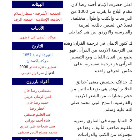
اعلیٰ حضرت الإمام أحمد رضا كان
الهيئات
مقدم البلاغ ما يقرب من 1000 من
الجمعية الأشرفية
·
منظر إسلام
الدراسات والكتب واطوال مختلفة،
الجامعة الإسلامية
·
جمعية الرضا
فضلا عن الشعر، باللغه العربية
الأدبيات
والفارسيه والاوردو. بين هي كما يلي
مولانا، أندهي كي لاطهي
1. كنوز الايمان في ترجمة القرآن:وهذه
التاريخ
هي الترجمة الارديه من القرآن. فهو
الثورة الهندية 1857
يجمع بين اتقان اللغات ومع التفسير
حركة پاكستان
القرآني هو ترجمة تفسيريه، على
تفجير متنزه نشتر
2006
عكس الحرفي واحدة.
اغتيال
سرفراز نعيمي
أفراد بارزون
2. حدائک بخشیش معنى 'حدائق
الخلاص':وهذه هي ضءيله اثنين من
مصطفى رضا خان
حجم مختارات من الشعر الارديه
قمر الزمان عزمي
والفارسيه، المدح النبي محمد صلى
حميد رضا خان
أخطر رضا
الله عليه وسلم.
عبد العليم صديقي
شاه أحمد نوراني
3. العتایا نبويه في الفتاوى رضويه:
سيد شجاعة علي قدري
ماغنوم صاحب التأليف، وهذا هو
محمد مصلح الدين صديقي
مجموعة من الكتب والدراسات