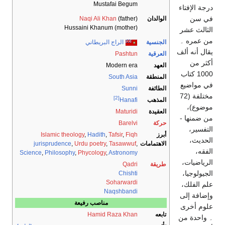
Mustafai Begum
درجة الإفتاء
في سن
الوالدان
(father)
Naqi Ali Khan
Hussaini Khanum (mother)
الثالث عشر
من عمره ۔
الجنسية
الراج البريطاني
يقال أنه ألف
العرقية
Pashtun
أكثر من
العهد
Modern era
1000 كتاب
المنطقة
South Asia
في مواضيع
الطائفة
Sunni
مختلفة (72
[2]
المذهب
Hanafi
موضوع)،
العقيدة
Maturidi
من ضمنها -
حركة
Barelvi
التفسير،
أبرز
Fiqh
,
Tafsir
,
Hadith
,
Islamic theology
الحديث،
الاهتمامات
,
Tasawwuf
,
Urdu poetry
,
jurisprudence
الفقه،
Science
,
Philosophy
,
Phycology
,
Astronomy
الرياضيات،
طريقة
Qadri
الجيولوجيا،
Chishti
Soharwardi
علم الفلك،
Naqshbandi
وإضافة إلى
مناصب رفيعة
علوم أخرى
تابعه
Hamid Raza Khan
۔ واحدة من