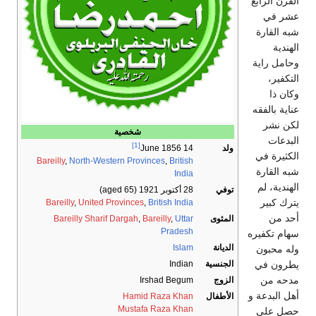
القرن الرابع
عشر في
شبه القارة
الهندية
وحامل راية
التكفير،
وكان ذا
عناية بالفقه
لكن نشر
شخصية
البدعات
[1]
ولد
14 June 1856
الكثيرة في
Bareilly
,
North-Western Provinces
,
British
شبه القارة
India
الهندية، لم
توفي
28 أكتوبر 1921
(aged 65)
يترك كبير
Bareilly
,
United Provinces
,
British India
أحد من
المثوى
Uttar
,
Bareilly
,
Bareilly Sharif Dargah
Pradesh
سهام تكفيره
الديانة
Islam
وله محبون
يطرون في
الجنسية
Indian
مدحه من
الزوج
Irshad Begum
أهل البدعة و
الأطفال
Hamid Raza Khan
Mustafa Raza Khan
حصل على