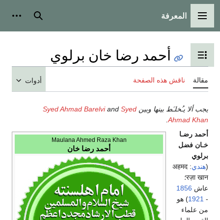
المعرفة
القائمة الرئيسية
بحث
أدوات
أحمد رضا خان برلوي
تبديل عرض جدول المحتويات
مقالة
ناقش هذه الصفحة
أدوات
يجب ألا يـُخلـَط بينها وبين
Syed
and
Syed Ahmad Barelvi
.
Ahmad Khan
أحمد رضـا
Maulana Ahmed Raza Khan
خـان فضل
أحمد رضا خان
برلوي
(
هندي
:
अहमद
रज़ा खान
؛
عاش
1856
-
1921
) هو
من علماء