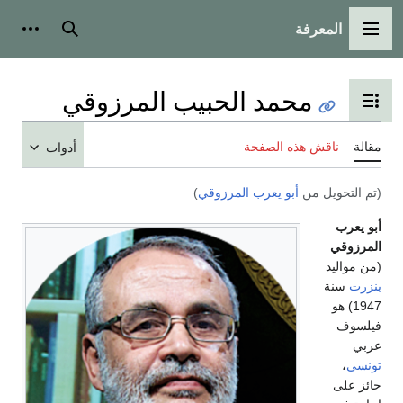
المعرفة
القائمة الرئيسية
بحث
أدوات
محمد الحبيب المرزوقي
تبديل عرض جدول المحتويات
مقالة
ناقش هذه الصفحة
أدوات
(تم التحويل من
أبو يعرب المرزوقي
)
أبو يعرب
المرزوقي
(من مواليد
بنزرت
سنة
1947) هو
فيلسوف
عربي
تونسي
،
حائز على