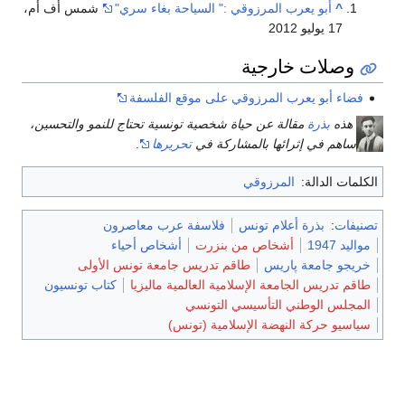
^
أبو يعرب المرزوقي :" السياحة بغاء سري"
شمس أف أم،
17 يوليو 2012
وصلات خارجية
فضاء أبو يعرب المرزوقي على موقع الفلسفة
هذه
بذرة
مقالة عن حياة شخصية تونسية تحتاج للنمو والتحسين،
ساهم في إثرائها بالمشاركة في
تحريرها
.
الكلمات الدالة:
المرزوقي
تصنيفات
:
بذرة أعلام تونس
فلاسفة عرب معاصرون
مواليد 1947
أشخاص من بنزرت
أشخاص أحياء
خريجو جامعة پاريس
طاقم تدريس جامعة تونس الأولى
طاقم تدريس الجامعة الإسلامية العالمية ماليزيا
كتاب تونسيون
المجلس الوطني التأسيسي التونسي
سياسيو حركة النهضة الإسلامية (تونس)