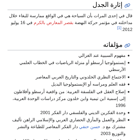
إثارة الجدل
قال في إحدى المرات بأن السياحة هي في الواقع ممارسة للبغاء خلال
مداخلته في مؤتمر حركة النهضة
بقصر المعارض بالكرم
في 16 يوليو
[1]
2012.
مؤلفاته
مفهوم السببية عند الغزالي
إبستمولوجيا أرسطو أو منزلة الرياضيات في الخطاب العلمي
الأرسطي
الاجتماع النظري الخلدوني والتاريخ العربي المعاصر
فقه العلم ومراسه أو الإبستمولوجيا البديل
إصلاح العقل في الفلسفة العربية: من واقعية أرسطو وأفلاطون
إلى إسمية ابن تيمية وابن خلدون مركز دراسات الوحدة العربية،
1996
وحدة الفكرين الديني والفلسفي دار الفكر 2001
النظر والعمل والمأزق الحضاري العربي والإسلامي الراهن تأليف
مشترك مع د.
حسن حنفي
دار الفكر المعاصر للطباعة والنشر
والتوزيع 2003