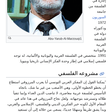
إجازة في
الفلسفة من
جامعة
السوربون
1972
ودكتوراه
دولة في
الفلسفة
Abu-Yarub-Al-Marzouqi1
العربية
واليونانية
1991. متخصص في الفلسفة العربية واليونانية والألمانية، له توجه
فلسفي إسلامي في إطار وحدة الفكر الإنساني تاريخيا وبنيويا.
مشروعه الفلسفي
"يمكننا القول إن المفكر العربي التونسي أبا يعرب المرزوقي استطاع
أن يخطو الخطوة الأولى، وهي الأصعب من غير ما شك، باتجاه
التأسيس لفلسفة عربية معاصرة، لا تناصب الدين العداء وإنما تتفيأ
ظلاله وتسترشد بتوجيهاته. ولعل نجاح المرزوقي في هذا عائد في
المقام الأول لكونه خبر الفكرين الديني والفلسفي، الإسلامي والغربي،
وبدأ يشق طريقاً ومنهجًا جديدًا، يسعى من خلاله إلى أن تستعيد