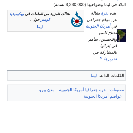
البلاد في ليما وضواحيها (8,380,000 نسمة).
هذه
بذرة
مقالة
هنالك المزيد من الملفات في
ويكيميديا
عن موقع جغرافي
كومنز
حول
:
في
أمريكا الجنوبية
ليما
تحتاج للنمو
والتحسين، ساهم
في إثرائها
بالمشاركة في
تحريرها
.
الكلمات الدالة:
ليما
تصنيفات
:
بذرة جغرافيا أمريكا الجنوبية
مدن بيرو
عواصم أمريكا الجنوبية