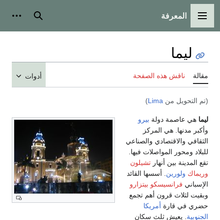
المعرفة
القائمة الرئيسية
بحث
أدوات
ليما
مقالة
ناقش هذه الصفحة
أدوات
(تم التحويل من
Lima
)
ليما
هي عاصمة دولة
بيرو
وأكبر مدنها. هي المركز
الثقافي والاقتصادي والصناعي
للبلاد ومحور المواصلات فيها.
تقع المدينة بين أنهار
تشيلون
وريماك
ولورين
. أسسها القائد
الإسباني
فرانسيسكو بيتزارو
وبقيت لثلاث قرون أهم تجمع
حضري في قارة
أمريكا
الجنوبية
. يعيش ثلث سكان