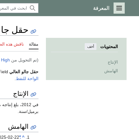
المعرفة
القائمة الرئيسية
حقل جالو
مقالة
ناقش هذه ال
المحتويات
أخف
(تم التحويل من
 High
الإنتاج
الهامش
حقل جالو العالي
Gialo Oil Field في بلدة
الواحة للنفط
.
الإنتاج
برميل/سنة.
الهامش
025-02-22.
"Gialo Oil Field (Libya)"
^