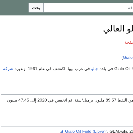
بحث
 العالي
صفحة
)
Gialo
جالو
في غرب ليبيا. اكتشف في عام 1961. وتديره
شركة
في 2012، بلغ إنتاجه من النفط 89.57 مليون برميل/سنة. ثم انخفض في 2020 إلى 47.45 مليون
. GEM.wiki. 2