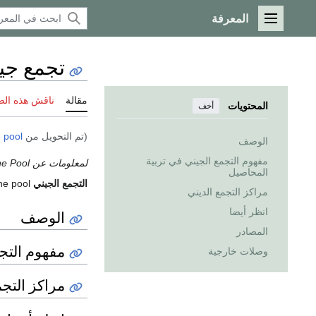
المعرفة
القائمة الرئيسية
تجمع جي
مقالة
ناقش هذه ال
المحتويات
أخف
(تم التحويل من
 pool
الوصف
مفهوم التجمع الجيني في تربية
لمعلومات عن the guitarist named Gene Pool، انظر
المحاصيل
التجمع الجيني
Gene pool، هو المادة
مراكز التجمع الديني
انظر أيضا
الوصف
المصادر
مفهوم التج
وصلات خارجية
مراكز التجم