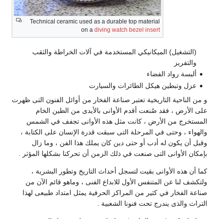
Technical ceramic used as a durable top material
on a
diving watch bezel insert
(التشغيل) الميكانيكي المستخدمة في آلات الخراطة والثقب
والتفريز
ألبسة رواد الفضاء
عزل وتبطين هيكل الطائرات والسيارت
و من الناحية التاريخية تعتبر صناعة الفخار من أوائل الفنون التى ظهرت
على الأرض ، فقد صُنعت أقدم الأوانى بالأيدى من الطين الخام
المستخرج من الأرض ، كانت مثل هذه الأوانى تجفف في الشمس
والهواء ، وحتى في المرحلة التى سبقت قدرة الإنسان على الكتابة ،
وقبل أن يكون له أدب أو حتى دين كان يملك هذا الفن ، وما زال
بإمكان الأوانى التى صنعت في ذلك الزمن أن تحركنا بشكلها المؤثر .
كما أن هذه الأوانى بقيت لتسجل أحداث التاريخ وتطور البشرية ،
ولتكشف لنا عن المتنفس الأول للابداع الفنى ، وماهو قائم الآن من
صناعة الفخار في كثير من المراكز الحرفية يمثل امتداد طبيعى لهذا
التراث والذى يندرج تحت فنونا الشعبية .