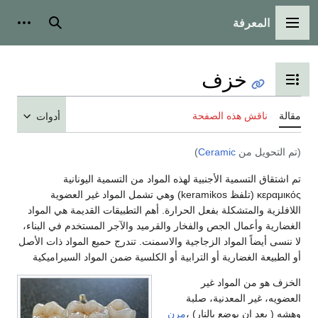
المعرفة
القائمة الرئيسية
بحث
أدوات
خزف
تبديل عرض جدول المحتويات
مقالة
ناقش هذه الصفحة
أدوات
(تم التحويل من
Ceramic
)
تم اشتقاق التسمية الأجنبية لهذه المواد من التسمية اليونانية
κεραμικός (تلفظ keramikos) وهي تشمل المواد غير العضوية
اللافلزية والمتشكلة بفعل الحرارة. أهم التطبيقات القديمة هي المواد
الغضارية وأعمال الجص والفخار والقرميد والآجر المستخدم في البناء،
لا ننسى أيضاً المواد الزجاجية والاسمنت. تندرج حميع المواد ذات الأصل
أو الطبيعة الغضارية أو الترابية أو الكلسية ضمن المواد السيراميكية
الخزف هو من المواد غير
العضويه، غير المعدنية، صلبة
وهشه ( بعد ان يوضع بالنار) ،
مرن