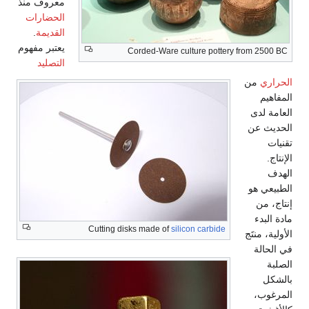
معروف منذ
الحضارات
القديمة
.
يعتبر مفهوم
Corded-Ware culture pottery from 2500 BC
التصليد
الحراري
من
المفاهيم
العامة لدى
الحديث عن
تقنيات
الإنتاج.
الهدف
الطبيعي هو
إنتاج، من
مادة البدء
Cutting disks made of
silicon carbide
الأولية، منتَج
في الحالة
الصلبة
بالشكل
المرغوب،