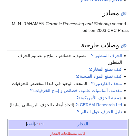
مصادر
Ceramic Processing and Sintering
second
- M. N. RAHAMAN
edition 2003 CRC Press
وصلات خارجية
الخزف المتطور
– تصنيف، خصائص، إنتاج و تصميم الخزف
المتطور
كيف يصنع الفخار
كيف تصنع المواد الصحية
متحف القاردنير
- المتحف الوحيد في كندا المخصص للخزفيات.
مقدمة، أساسيات علمية، خصائص و إنتاج الخزفيات
جمعية الخزف الأمريكية
CERAM Research Ltd
(اتحاد أبحاث الخزف البريطاني سابقا)
دليل الخزف حول العالم
الفخار
e
t
v
أخف
قائمة مصطلحات الفخار