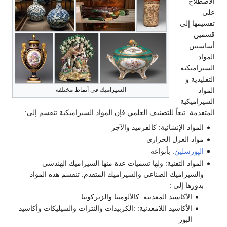
الاصطلاح
على
تقسيمها إلى
قسمين
أساسيين:
المواد
السيراميكية
التقليدية و
السيراميك في أنماط مختلفة
المواد
السيراميكية
المتقدمة. تبعاً للتصنيف العلمي فإن المواد السيراميكية تنقسم إلى:
المواد الإنشائية: كالقرميد والآجر
مواد العزل الحراري
الپورسلين
: بأنواعه
المواد التقنية: ولها تسميات عدة منها السيراميك الهندسي
والسيراميك الصناعي والسيراميك المتقدم. تنقسم هذه المواد
بدورها إلى :
الأكاسيد المعدنية: كالألومينا والزيركونيا
الأكاسيد اللامعدنية: :الكربيدات والنترات والسيليكات وأكاسيد
البور