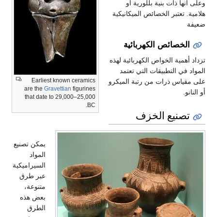
وعلى أنها ذات بنية بللورية أو
هلامية. تعتبر الخصائص الميكانيكية
ضعيفة
الخصائص الكهربائية
تزداد أهمية الخواص الكهربائية لهذه
المواد في التطبيقات التي تعتمد
Earliest known ceramics
على مقياس ذرات من رتبة الميكرو
are the
Gravettian
figurines
أو النانو.
that date to 29,000–25,000
BC.
تصنيع الخزف
يمكن تصنيع
المواد
السيراميكية
عبر طرق
متنوعة،
بعض هذه
الطرق