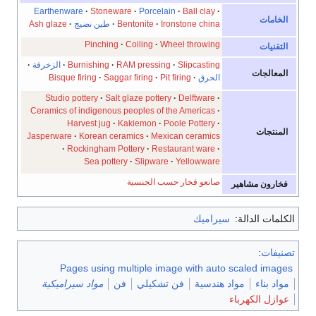
Earthenware
Stoneware
Porcelain
Ball clay
الخامات
Ironstone china
Bentonite
طين نضيج
Ash glaze
Pinching
Coiling
Wheel throwing
التقنيات
Slipcasting
RAM pressing
Burnishing
الزخرفة
المعالجات
الحرق
Pit firing
Saggar firing
Bisque firing
Studio pottery
Salt glaze pottery
Delftware
Ceramics of indigenous peoples of the Americas
Harvest jug
Kakiemon
Poole Pottery
المنتجات
Jasperware
Korean ceramics
Mexican ceramics
Rockingham Pottery
Restaurant ware
Sea pottery
Slipware
Yellowware
صانعو فخار حسب الجنسية
فخارون مشاهير
الكلمات الدالة:
سيراميك
تصنيفات
:
Pages using multiple image with auto scaled images
مواد بناء
مواد هندسية
فن تشكيلي
فن
مواد سيراميكية
عوازل الكهرباء