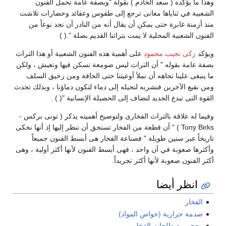
وهذا ما يؤكده ( سعد الخادم ) بقولة "وبصفة عامة تحمل الفنون
الشعبية في ثناياها معانى ترجع إلى طقوس وعقائد وحضارات تلاشت
منذ أزمنة غابرة حتى يمكن أن يقال أنه من النادر أن نجد نوعاً من
الفنون الشعبية المحلية لا يمت بتراثنا القديم بصلة ".( )
ويؤكد
زكى نجيب محمود
على أهمية هذه الفنون الشعبية أو هذا التراث
بصفة عامة بقوله " أن التراث ليس صومعة نسكن فيها ونعيش ، ولكن
ما ينبغى علينا تجاهه أن نملأ أوعيتنا حتى الحافة ومن رحيق السلف
ومن نقيع الآخرين فنشربه لنحيله إلى دماء لتكون دماؤنا ، وبذلك تحدث
القوة التى تبدع الجديد لتضاف إلى الحصيلة الإنسانية "( ) .
وفيما له علاقة بالتراث الفخارى ولتوضيح أهميته يذكر ( تونى بركس -
Tony Birks ) " أن قطعة من الفخار تستحق أن ننظر إليها إذ أنها نحكى
تاريخاً عبر سنين طويلة " فصناعة الفخار هى أبسط الفنون جميعاً
وأكثرها صعوبة في آن واحد ، فهى أبسط الفنون لأنها أكثر أولية ، وهى
أكثر الفنون صعوبة لأنها أكثر تجريداً.
انظر أيضا
الفخار
صدمة حرارية (خواص المواد)
معجم مصطلحات الفخار