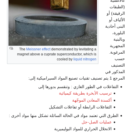
كالأغشية
(الطبقات
الرقيقة) أو
الألياف أو
البنى أحادية
البلورة،
وبالبنية
المجهرية
The
Meissner effect
demonstrated by levitating a
المرغوبة.
magnet above a cuprate superconductor, which is
حسب
cooled by
liquid nitrogen
التصنيف
المذكور في
المرجع 1 يتم تصنيف تقنيات تصنيع المواد السيراميكية إلى:
التفاعلات في الطور الغازي : وتنقسم بدورها إلى
ترسيب الأبخرة بطريقة كيميائية
أكسدة المعادن الموجّهة
التفاعلات الرابطة أو تفاعلات التشكيل
الطرق التي تعتمد مواد في الحالة السائلة تشكل منها مواد أخرى :
عمليات الصل-جل
الانحلال الحراري للمواد البوليميرية