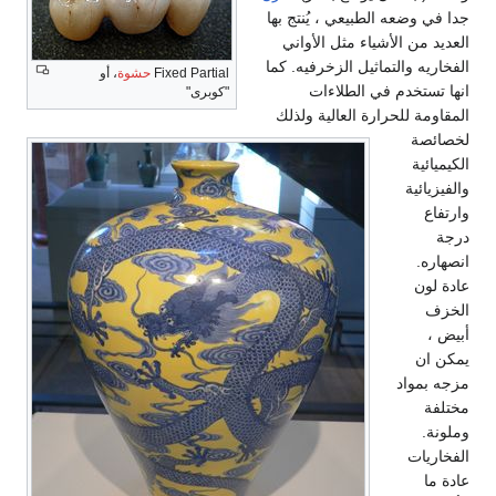
جدا في وضعه الطبيعي ، يُنتج بها
العديد من الأشياء مثل الأواني
الفخاريه والتماثيل الزخرفيه. كما
Fixed Partial
حشوة
، أو
انها تستخدم في الطلاءات
"كوبرى"
المقاومة للحرارة العالية ولذلك
لخصائصة
الكيميائية
والفيزيائية
وارتفاع
درجة
انصهاره.
عادة لون
الخزف
أبيض ،
يمكن ان
مزجه بمواد
مختلفة
وملونة.
الفخاريات
عادة ما