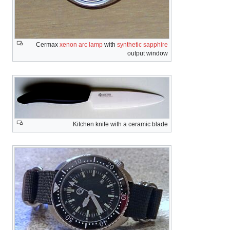
Cermax
xenon arc lamp
with
synthetic sapphire
output window
Kitchen knife with a ceramic blade