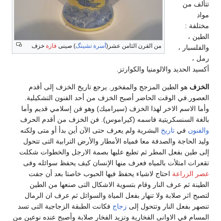
تتألف من
مواد
مختلفة :
الطين ،
من القرن الثامن عشر(
أسرة تشينگ
) صينى
فازة
خزف
والفلسبار ،
رمل ،
أكسيد الحديد والالومنيا والكوارتز.
الخزف
هو الطين المزجج والمفخور. يرجع تاريخ الخزف إلى أقدم
العصور.في الوقت الحاضر أصبح الخزف من أحد الفنون التشكيلية.
وأما الاسم الاخر لهذا الخزف (سيراميك) وهو فن إسلامي قديم وأما
بالغة السنسكريتية فاسمه (كيراموس). فن الخزف من أقدم الحرف
والفنون
في
تاريخ
البشرية ولم يعرف حتى الآن أين بدأ أو متى ولكنه
وليد الحاجة والصدفة معا فمياه الأمطار والأرض الترابية التى تتحول
إلى طين بفعل المطر ثم تطبع عليها بصمة الارجل والخطوات شكلت
تقعرات امتلأت بالمياه فعرف منها الإنسان كيف يحفظ سوائله وفى
عصر الزراعة
احتاج لاشياء يحفظ فيها الحبوب خاصتا بعد أن جفت
الطينة ثم عرف النار وقام بتسوية الاشكال التى صنعها من الطين
لتصبح اثر صلابة ولا تنهار بفعل المياة والسوائل ثم عرف ان الرمال
تنصهر بفعل النار وتتحول إلى
زجاج
فكانت الطبقة الزجاجية التى تسد
المسام في الاوانى الفخارية وتزيد الفخار صلابة وأصبح عنده نوعين من