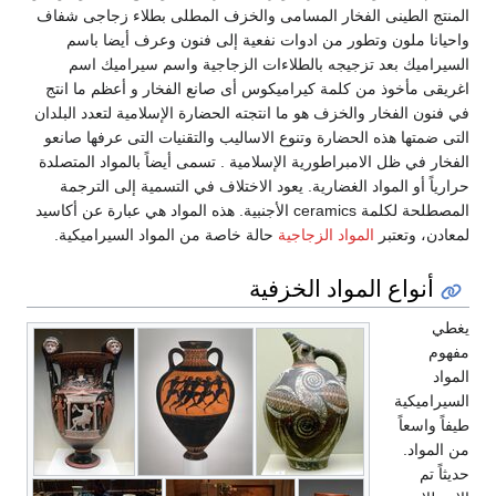
المنتج الطينى الفخار المسامى والخزف المطلى بطلاء زجاجى شفاف
واحيانا ملون وتطور من ادوات نفعية إلى فنون وعرف أيضا باسم
السيراميك بعد تزجيجه بالطلاءات الزجاجية واسم سيراميك اسم
اغريقى مأخوذ من كلمة كيراميكوس أى صانع الفخار و أعظم ما انتج
في فنون الفخار والخزف هو ما انتجته الحضارة الإسلامية لتعدد البلدان
التى ضمتها هذه الحضارة وتنوع الاساليب والتقنيات التى عرفها صانعو
الفخار في ظل الامبراطورية الإسلامية . تسمى أيضاً بالمواد المتصلدة
حرارياً أو المواد الغضارية. يعود الاختلاف في التسمية إلى الترجمة
المصطلحة لكلمة ceramics الأجنبية. هذه المواد هي عبارة عن أكاسيد
لمعادن، وتعتبر
المواد الزجاجية
حالة خاصة من المواد السيراميكية.
أنواع المواد الخزفية
يغطي
مفهوم
المواد
السيراميكية
طيفاً واسعاً
من المواد.
حديثاً تم