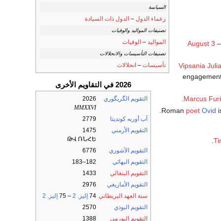
السياسة
زعماء الدول
–
الدول ذات السيادة
تصنيفات المواليد والوفيات
المواليد
–
الوفيات
August 3
–
تصنيفات التأسيسات والانحلالات
تأسيسات
–
انحلالات
Vipsania Juli
engagement
2026 في التقاويم الأخرى
.
Marcus Furi
التقويم الگريگوري
2026
MMXXVI
Roman
poet
Ovid
i
آب أوربه كونديتا
2779
التقويم الأرمني
1475
ԹՎ ՌՆՀԵ
Ti
التقويم الآشوري
6776
التقويم البهائي
182–183
التقويم البنغالي
1433
التقويم الأمازيغي
2976
سنة العهد البريطاني
74
إليز. 2
– 75
إليز. 2
التقويم البوذي
2570
التقويم البورمي
1388