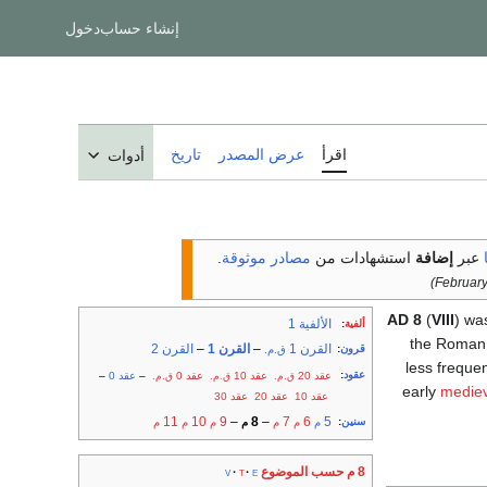
إنشاء حساب
دخول
اقرأ
عرض المصدر
تاريخ
أدوات
عبر
إضافة
استشهادات من
مصادر موثوقة
.
AD 8
(
VIII
) wa
الألفية 1
ألفية
:
the Roman 
القرن 1
–
القرن 1
–
القرن 2
قرون
:
ق.م.
less frequen
عقود
:
عقد 20
عقد 10
عقد 0
–
عقد 0
–
ق.م.
ق.م.
ق.م.
early
mediev
عقد 10
عقد 20
عقد 30
11
10
9
–
8
–
7
6
5
سنين
:
م
م
م
م
م
م
م
8 م حسب الموضوع
v
t
e