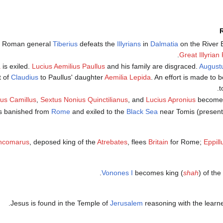
 Roman general
Tiberius
defeats the
Illyrians
in
Dalmatia
on the River B
Great Illyrian
a
is exiled.
Lucius Aemilius Paullus
and his family are disgraced.
August
 of
Claudius
to Paullus' daughter
Aemilia Lepida
. An effort is made to 
.
t
us Camillus
,
Sextus Nonius Quinctilianus
, and
Lucius Apronius
becom
s banished from
Rome
and exiled to the
Black Sea
near Tomis (presen
ncomarus
, deposed king of the
Atrebates
, flees
Britain
for Rome;
Eppill
.
Vonones I
becomes king (
shah
) of the
.
Jesus is found in the Temple of
Jerusalem
reasoning with the lear