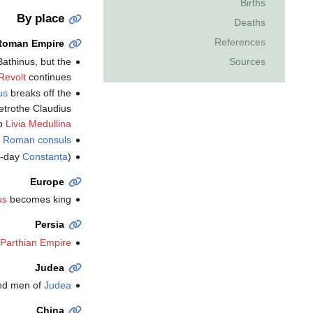
Births
By place
Deaths
References
Roman Empire
athinus, but the
Sources
 Revolt
continues.
us
breaks off the
betrothe Claudius
o
Livia Medullina
e
Roman consuls
t-day
Constanța
).
Europe
us
becomes king.
Persia
Parthian Empire
Judea
ned men of
Judea
China