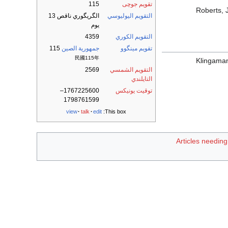
تقويم جوچى
115
Roberts, 
التقويم اليوليوسي
الگريگوري ناقص 13
يوم
التقويم الكوري
4359
تقويم مينگوو
جمهورية الصين
115
民國115年
Klingaman
التقويم الشمسي
2569
التايلندي
توقيت يونيكس
1767225600–
1798761599
view
talk
edit
This box:
Articles needin