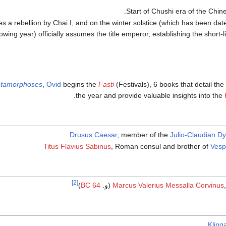
.
Start of Chushi era of the Chi
s a rebellion by Chai I, and on the winter solstice (which has been dat
lowing year) officially assumes the title emperor, establishing the short-
tamorphoses
,
Ovid
begins the
Fasti
(Festivals), 6 books that detail the 
.
the year and provide valuable insights into the
Drusus Caesar
, member of the
Julio-Claudian D
Titus Flavius Sabinus
, Roman consul and brother of
Vesp
[2]
)
64 BC
Marcus Valerius Messalla Corvinus
.
Klin