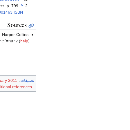
ss. p. 799.
^
801463
ISBN
Sources
. Harper-Collins.
ref=harv
(
help
)
تصنيفات
:
uary 2011
ditional references