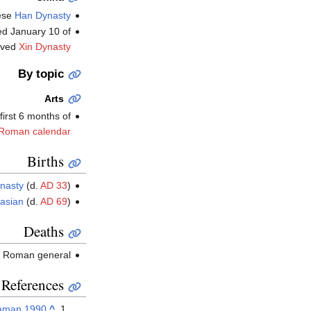
nese
Han Dynasty
ed January 10 of
lived
Xin Dynasty
By topic
Arts
first 6 months of
Roman calendar
Births
ynasty
(d.
AD 33
)
asian
(d.
AD 69
)
Deaths
, Roman general (و.
References
gaman 1990
^