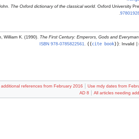
John.
The Oxford dictionary of the classical world
. Oxford University Pre
.
9780192
, William K. (1990).
The First Century: Emperors, Gods and Everyman
ISBN
978-0785822561
.
{{
cite book
}}
:
Invalid
|
g additional references from February 2016
Use mdy dates from Febr
AD 8
All articles needing ad