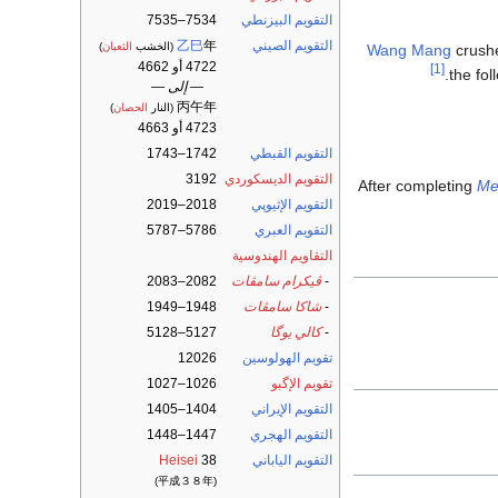
التقويم البيزنطي
7534–7535
التقويم الصيني
年
乙巳
(الخشب
الثعبان
)
Wang Mang
crushe
4722 أو 4662
[1]
.
the fol
— إلى —
丙午年
(النار
الحصان
)
4723 أو 4663
التقويم القبطي
1742–1743
التقويم الديسكوردي
3192
After completing
Me
التقويم الإثيوپي
2018–2019
التقويم العبري
5786–5787
التقاويم الهندوسية
-
ڤيكرام سامڤات
2082–2083
-
شاكا سامڤات
1948–1949
-
كالي يوگا
5127–5128
تقويم الهولوسين
12026
تقويم الإگبو
1026–1027
التقويم الإيراني
1404–1405
التقويم الهجري
1447–1448
التقويم الياباني
38
Heisei
(平成３８年)