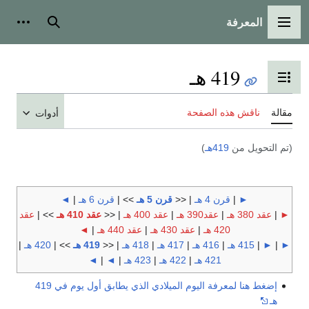
المعرفة
القائمة الرئيسية
بحث
أدوات
419 هـ
تبديل عرض جدول المحتويات
مقالة
ناقش هذه الصفحة
أدوات
(تم التحويل من
419هـ
)
►
|
قرن 4 هـ
| <<
قرن 5 هـ
>> |
قرن 6 هـ
|
◄
►
|
عقد 380 هـ
|
عقد390 هـ
|
عقد 400 هـ
| <<
عقد 410 هـ
>> |
عقد
420 هـ
|
عقد 430 هـ
|
عقد 440 هـ
|
◄
►
|
►
|
415 هـ
|
416 هـ
|
417 هـ
|
418 هـ
| <<
419 هـ
>> |
420 هـ
|
421 هـ
|
422 هـ
|
423 هـ
|
◄
|
◄
إضغط هنا لمعرفة اليوم الميلادي الذي يطابق أول يوم في 419
هـ