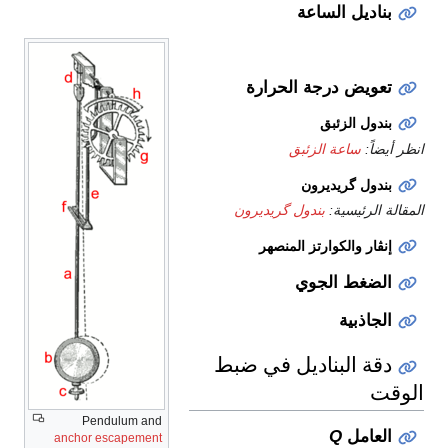
بناديل الساعة
تعويض درجة الحرارة
بندول الزئبق
انظر أيضاً:
ساعة الزئبق
بندول گريديرون
المقالة الرئيسية:
بندول گريديرون
إنڤار والكوارتز المنصهر
الضغط الجوي
الجاذبية
دقة البناديل في ضبط
الوقت
Pendulum and
العامل
Q
anchor escapement