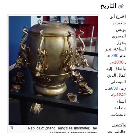
التاريخ
اخترع أبو
سعيد بن
يونس
المصري
بندول
الساعة، نحو
عام
390
هـ
ـ
1000م
.
وأضاف إليه
كمال الدين
الموصلي
(ت:
639هـ
ـ
1242م
)،
أشياء
متعلقة
بالتذبذب.
واكتشف
Replica of Zhang Heng's seismometer. The
جاليليو، بعد