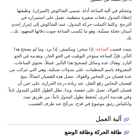
وتتحكم في آلية الساعة أداة، تسمى الشاكوش (الميزان)، وظيفتها
إعطاء البندول دفعات صغيرة منتظمة، تعمل على استمراره في
الترجح. وكلما اكتملت حركة البندول، عمد الشاكوش إلى إمرار إحدى
أسنان عجلة مسنَّنة، وهو ما يُكسب الساعة صوت دقاتها المعهود: تك ـ
تك.
يتمدد قضيب
الساعة،
إذا سخن؛ وينكمش، إذا برد. وما لم يصحح هذا
التأثر، فإنَّ الساعة ستؤخر التوقيت في الجو الحار، وتقدمه في الجو
البارد. وهناك عدة وسائل لتصحيح هذا التأثير. فمثلاً، تحتوي الساعات،
المعروفة باسم المنظمات، على بندولات شبكية، وهي التي تتركب من
عدة قضبان من النحاس والفولاذ. تتصل هذه القضبان اتصالاً، يتيح
لقضبان النحاس رفع الثقل، عند زيادة درجة الحرارة، على حين أن
قضبان الفولاذ، تعمل على خفضه. وبذا، يظل الطول الكلي للبندول ثابتاً.
وفي هندسة أخرى، يُحتفظ بطول البندول ثابتاً، من طريق تمدد
وانكماش زئبق موضوع في قدح، يترجَّح عند طرف القضيب.
آلية العمل
طاقة الحركة وطاقة الوضع