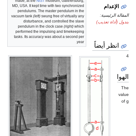
made, at the
NIST
museum, Gaithersburg,
الإعدام
MD, USA. It kept time with two synchronized
pendulums. The master pendulum in the
المقالة الرئيسية:
vacuum tank
(left)
swung free of virtually any
disturbance, and controlled the slave
بندول (أداة تعذيب)
pendulum in the clock case
(right)
which
performed the impulsing and timekeeping
tasks. Its accuracy was about a second per
year.
انظر أيضاً
4
الهوامش
The
value
of g