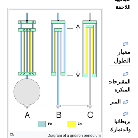
اللاحقة
معيار
الطول
المقترحات
المبكرة
المتر
بريطانيا
والدنمارك
Diagram of a gridiron pendulum