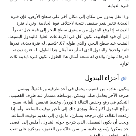
فترة الذبذبة.
وإذا نقل بندول من مكان إلى مكان آخر على سطح الأرض، فإن فترة
الذبذبة تتغير بقدر طفيف، نتيجة لاختلاف قوة الجاذبية. وتزداد فترة
الذبذبة، إذا رفع البندول من مستوى سطح البحر إلى قمة جبل؛ نظراً
إلى أن قوة الجاذبية، تكون أقل في الارتفاعات العليا. فالبندول البسيط،
المثبت عند سطح البحر، والذي طوله 24.87سم، له فترة ذبذبة، قدرها
ثانية واحدة؛ والبندول الذي له أربعة أمثال هذا الطول، له فترة ذبذبة،
قدرها ثانيتان؛ والذي له تسعة أمثال هذا الطول، تكون فترة ذبذبته ثلاث
ثوانٍ.
أجزاء البندول
يتكون، عادة، من قضيب، يحمل في أحد طرفيه وزنا ثقيلاً، ويتصل
طرفه الآخر بحامل صلد. ويمكن، بوساطة مسمار عند طرف القضيب،
التحكم في رفع وخفض الثقالة (الوزن). وعندما تنخفض الثُّقالة، يصبح
ترجُّح البندول أكثر بُطئاً، ويؤدي ذلك إلى تأخير توقيت الساعة. وأما إذا
رفعت الثقالة، فإن ترجحه يتسارع، ما يؤدي إلى تقديم توقيت الساعة.
ويجب أن يكون المفصل، الذي يترجح حوله البندول، أملس إلى أقصى
حد ممكن؛ ويُصنع، عادة، من سن حادّة من العقيق، مرتكزة على ثقب
داخل قطعة من العقيق.