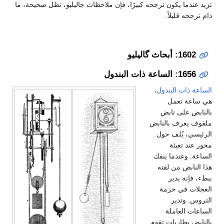
تزيد عندما يكون ترجحه كبيرًا، فإن ملاحظات جاليليو، تظل صحيحة، ما
دام ترجحه قليلاً.
1602: أبحاث گاليليو
1656: الساعة ذات البندول
الساعة ذات البندول
،
هي ساعة تعمل
بالنابض على نابض
ملفوف يعرف بالنابض
الرئيسي، يُلف حول
محور عند تعبئة
الساعة. وعندما ينفك
هذا النابض من لفته
ببطء، فإنه يدير
العجلات في حزمة
التروس. وتدير
الساعات العاملة
بالنابض بطاريات تقوم