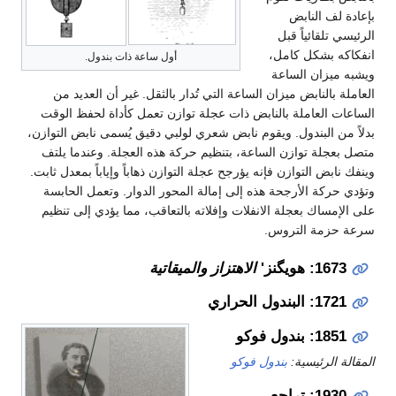
بإعادة لف النابض
الرئيسي تلقائياً قبل
انفكاكه بشكل كامل،
أول ساعة ذات بندول.
ويشبه ميزان الساعة
العاملة بالنابض ميزان الساعة التي تُدار بالثقل. غير أن العديد من
الساعات العاملة بالنابض ذات عجلة توازن تعمل كأداة لحفظ الوقت
بدلاً من البندول. ويقوم نابض شعري لولبي دقيق يُسمى نابض التوازن،
متصل بعجلة توازن الساعة، بتنظيم حركة هذه العجلة. وعندما يلتف
وينفك نابض التوازن فإنه يؤرجح عجلة التوازن ذهاباً وإياباً بمعدل ثابت.
وتؤدي حركة الأرجحة هذه إلى إمالة المحور الدوار. وتعمل الحابسة
على الإمساك بعجلة الانفلات وإفلاته بالتعاقب، مما يؤدي إلى تنظيم
سرعة حزمة التروس.
1673: هويگنز'
الاهتزاز والميقاتية
1721: البندول الحراري
1851: بندول فوكو
المقالة الرئيسية:
بندول فوكو
1930: تراجع