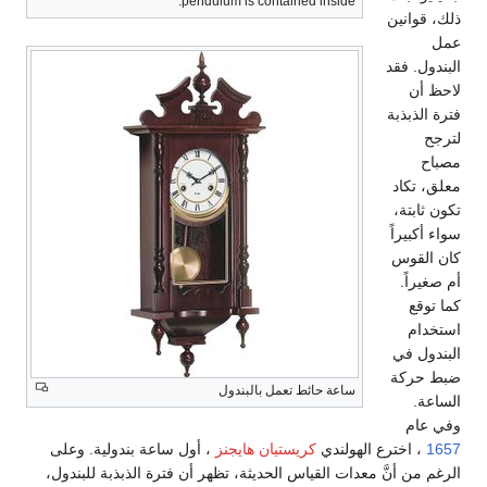
pendulum is contained inside.
ذلك، قوانين
عمل
البندول. فقد
لاحظ أن
فترة الذبذبة
لترجح
مصباح
معلق، تكاد
تكون ثابتة،
سواء أكبيراً
كان القوس
أم صغيراً.
كما توقع
استخدام
البندول في
ضبط حركة
ساعة حائط تعمل بالبندول
الساعة.
وفي عام
1657
، اخترع الهولندي
كريستيان هايجنز
، أول ساعة بندولية. وعلى
الرغم من أنَّ معدات القياس الحديثة، تظهر أن فترة الذبذبة للبندول،