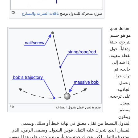
صورة متحركة للبندول توضح
ناقلات السرعة والتسارع
pendulum،
هو هو جسم
يترجح، جيئة
وذهاباً، حول
نقطة معينة،
إذا شد إلى
جانب، ثم
ترك حرا.
وتعمل
الجاذبية
على ترجحه
بمعدل
صورة تبين عمل بندول الساعه
منتظم.
ويتكون
البندول البسيط من ثقل، معلق في نهاية خيط أو سلك. ويسمى
المسار، الذي يتحرك عليه الثقل، قوس البندول. ويسمى الزمن، الذي
يستغرقه الثقل، لكي يتحرك جيئة وذهاباً، مرة واحدة، على هذا القوس،