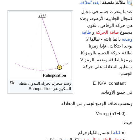
مقالة مفصلة
:
بقاء الطاقة
عندما يتحرك جسم في مجال
كمجال الجاذبية الأرضية، وهذه
هي حركة الرقاص ، تكون
مجموع
طاقة الحركة
و
طاقة
وضعه
دائما ثابته - طالما لا
يوجد احتكاك . فإذا رمزنا
لطاقة حركة الجسم بالرمز K
ورمزنا لطاقة وضعه بالرمز V
، تنطبق المعادلة على حركة
الجسم :
E
=
K
+
V
=
c
o
n
s
t
a
n
t
رسم متحرك لحركة البندول. نقطة
السكون هي Ruheposition
في جميع الأوقات.
ونحسب طاقة الوضع لجسم من المعادلة:
V
=
m
.
g
.
(
h
1
−
h
0
)
حيث:
m
كتلة
الجسم بالكيلوجرام
g
عجلة الجاذبية الأرضية
: 81و9
متر
/ثانية/ثانية