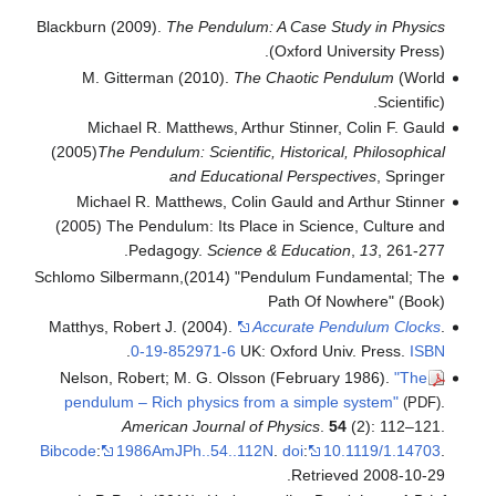
Blackburn (2009).
The Pendulum: A Case Study in Physics
(Oxford University Press).
M. Gitterman (2010).
The Chaotic Pendulum
(World
Scientific).
Michael R. Matthews, Arthur Stinner, Colin F. Gauld
(2005)
The Pendulum: Scientific, Historical, Philosophical
and Educational Perspectives
, Springer
Michael R. Matthews, Colin Gauld and Arthur Stinner
(2005) The Pendulum: Its Place in Science, Culture and
Pedagogy.
Science & Education
,
13
, 261-277.
Schlomo Silbermann,(2014) "Pendulum Fundamental; The
Path Of Nowhere" (Book)
Matthys, Robert J. (2004).
Accurate Pendulum Clocks
.
.
0-19-852971-6
UK: Oxford Univ. Press.
ISBN
Nelson, Robert; M. G. Olsson (February 1986).
"The
pendulum – Rich physics from a simple system"
.
(PDF)
American Journal of Physics
.
54
(2): 112–121.
Bibcode
:
1986AmJPh..54..112N
.
doi
:
10.1119/1.14703
.
.
Retrieved
2008-10-29