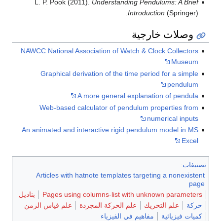
L. P. Pook (2011).
Understanding Pendulums: A Brief
Introduction
(Springer).
وصلات خارجية
NAWCC National Association of Watch & Clock Collectors
Museum
Graphical derivation of the time period for a simple
pendulum
A more general explanation of pendula
Web-based calculator of pendulum properties from
numerical inputs
An animated and interactive rigid pendulum model in MS
Excel
تصنيفات
:
Articles with hatnote templates targeting a nonexistent
page
Pages using columns-list with unknown parameters
بناديل
حركة
علم التحريك
علم الحركة المجردة
علم قياس الزمن
كميات فيزيائية
مفاهيم في الفيزياء