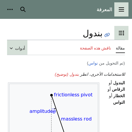
المعرفة
القائمة الرئيسية
بحث
أدوات
بندول
تبديل عرض جدول المحتويات
مقالة
ناقش هذه الصفحة
أدوات
(تم التحويل من
نواس
)
للاستخدامات الأخرى، انظر
بندول (توضيح)
البندول
أو
الرقاص
أو
الخطار
أو
النواس