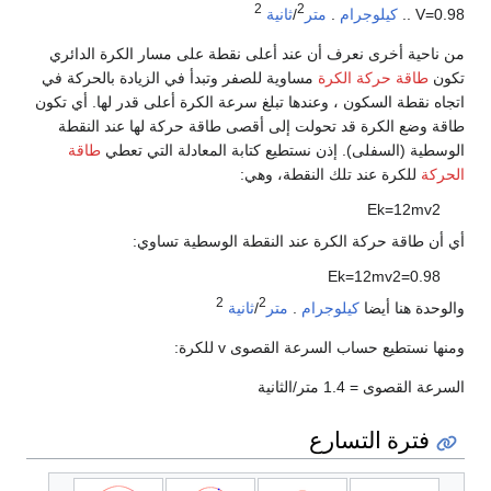
2
2
8
9
.
0
=
V
..
كيلوجرام
.
متر
/
ثانية
من ناحية أخرى نعرف أن عند أعلى نقطة على مسار الكرة الدائري
تكون
طاقة حركة الكرة
مساوية للصفر وتبدأ في الزيادة بالحركة في
اتجاه نقطة السكون ، وعندها تبلغ سرعة الكرة أعلى قدر لها. أي تكون
طاقة وضع الكرة قد تحولت إلى أقصى طاقة حركة لها عند النقطة
الوسطية (السفلى). إذن نستطيع كتابة المعادلة التي تعطي
طاقة
الحركة
للكرة عند تلك النقطة، وهي:
E
k
=
1
2
m
v
2
أي أن طاقة حركة الكرة عند النقطة الوسطية تساوي:
E
k
=
1
2
m
v
2
=
0
.
9
8
2
2
والوحدة هنا أيضا
كيلوجرام
.
متر
/
ثانية
ومنها نستطيع حساب السرعة القصوى v للكرة:
السرعة القصوى = 1.4 متر/الثانية
فترة التسارع