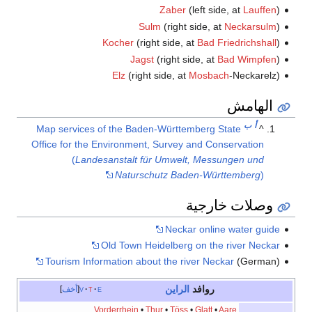
Zaber
(left side, at
Lauffen
)
Sulm
(right side, at
Neckarsulm
)
Kocher
(right side, at
Bad Friedrichshall
)
Jagst
(right side, at
Bad Wimpfen
)
Elz
(right side, at
Mosbach
-Neckarelz)
الهامش
أ
ب
Map services of the Baden-Württemberg State
^
Office for the Environment, Survey and Conservation
(
Landesanstalt für Umwelt, Messungen und
Naturschutz Baden-Württemberg
)
وصلات خارجية
Neckar online water guide
Old Town Heidelberg on the river Neckar
Tourism Information about the river Neckar
(German)
روافد
الراين
e
t
v
أخف
Vorderrhein
•
Thur
•
Töss
•
Glatt
•
Aare