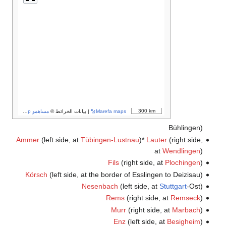
300 km
Marefa maps
| بيانات الخرائط ©
مساهمو OpenStreetMap
Bühlingen)
Ammer
(left side, at
Tübingen-Lustnau
)*
Lauter
(right side,
at
Wendlingen
)
Fils
(right side, at
Plochingen
)
Körsch
(left side, at the border of Esslingen to Deizisau)
Nesenbach
(left side, at
Stuttgart
-Ost)
Rems
(right side, at
Remseck
)
Murr
(right side, at
Marbach
)
Enz
(left side, at
Besigheim
)