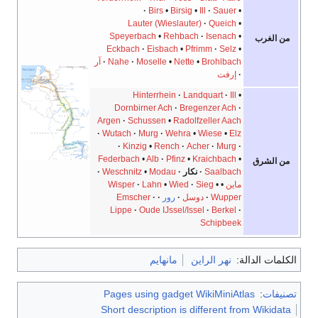
Birs
•
Birsig
•
Ill
Sauer
•
Lauter (Wieslauter)
Queich
•
Speyerbach
•
Rehbach
Isenach
•
من الغرب
Eckbach
Eisbach
•
Pfrimm
Selz
•
Brohlbach
•
Nette
•
Moselle
Nahe
آر
إرفت
Hinterrhein
Landquart
Ill
•
Dornbirner Ach
Bregenzer Ach
Argen
Schussen
•
Radolfzeller Aach
Wutach
Murg
Wehra
•
Wiese
•
Elz
Kinzig
•
Rench
Acher
Murg
Federbach
•
Alb
Pfinz
•
Kraichbach
•
من الشرق
Saalbach
نكار
Modau
•
Weschnitz
ماين
•
•
Sieg
Wied
•
Lahn
Wisper
Wupper
دوسل
رور
Emscher
Lippe
Oude IJssel/Issel
Berkel
Schipbeek
الكلمات الدالة:
نهر الراين
مانهايم
تصنيفات
:
Pages using gadget WikiMiniAtlas
Short description is different from Wikidata