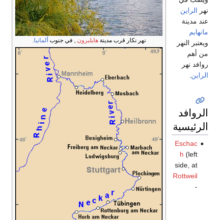
نهر
الراين
عند مدينة
مانهايم
نهر نكار قرب مدينة
هايلبرون
, في جنوب
ألمانيا
.
ویعتبر النهر
من أهم
روافد نهر
الراين
.
الروافد
الرئيسية
Eschac
h
(left
side, at
Rottweil
-