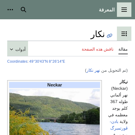
المعرفة
القائمة الرئيسية
بحث
أدوات
نكار
تبديل عرض جدول المحتويات
مقالة
ناقش هذه الصفحة
أدوات
Coordinates
:
49°30′43″N
8°26′14″E
(تم التحويل من
نهر نكار
)
نـِكار
Neckar
(Neckar)
نهر ألماني
طوله 367
كلم يوجد
معظمه في
ولاية
بادن-
ڤورتمبرگ
ويصب في