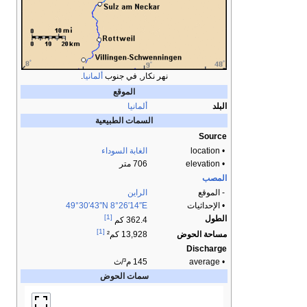
نهر نكار, في جنوب
ألمانيا
.
الموقع
البلد
ألمانيا
السمات الطبيعية
Source
• location
الغابة السوداء
• elevation
706 متر
المصب
- الموقع
الراين
• الإحداثيات
8°26′14″E
49°30′43″N
[1]
الطول
362.4 كم
[1]
مساحة الحوض
13,928 كم²
Discharge
• average
145 م³/ث
سمات الحوض