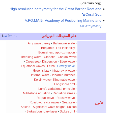
(vterrain.org
High resolution bathymetry for the Great Barrier Reef an
Coral Se
A.PO.MA.B.-Academy of Positioning Marine an
Bathymetr
علم المحيطات الفيزيائي
e
t
v
أخف
Airy wave theory
Ballantine scale
Benjamin–Feir instability
Boussinesq approximation
Breaking wave
Clapotis
Cnoidal wave
Cross sea
Dispersion
Edge wave
Equatorial waves
Fetch
Gravity wave
Green's law
Infragravity wave
Internal wave
Iribarren number
Kelvin wave
Kinematic wave
Longshore drift
Luke's variational principle
Mild-slope equation
Radiation stress
Rogue wave
Rossby wave
Rossby-gravity waves
Sea state
مواج
Seiche
Significant wave height
Soliton
Stokes boundary layer
Stokes drift