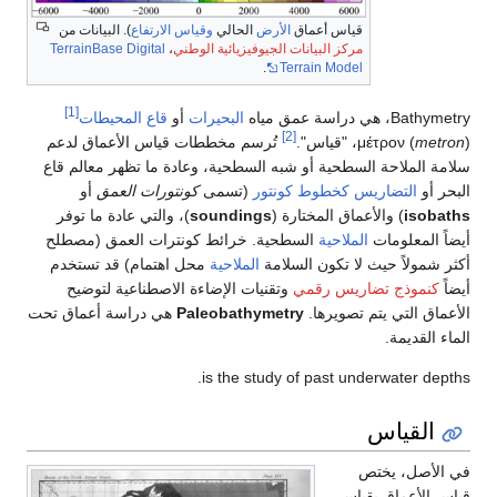
قياس أعماق
الأرض
الحالي
وقياس الارتفاع
). البيانات من
مركز البيانات الجيوفيزيائية الوطني
،
TerrainBase Digital
.
Terrain Model
[1]
 هي دراسة عمق مياه
البحيرات
أو
قاع المحيطات
[2]
met
μέτρον (
تُرسم مخططات قياس الأعماق لدعم
 الملاحة السطحية أو شبه السطحية، وعادة ما تظهر معالم قاع
 أو
التضاريس
كخطوط كونتور
(تسمى
كونتورات العمق
أو
isob
) والأعماق المختارة (
soundings
)، والتي عادة ما توفر
 المعلومات
الملاحية
السطحية. خرائط كونترات العمق (مصطلح
شمولاً حيث لا تكون السلامة
الملاحية
محل اهتمام) قد تستخدم
كنموذج تضاريس رقمي
وتقنيات الإضاءة الاصطناعية لتوضيح
اق التي يتم تصويرها.
Paleobathymetry
هي دراسة أعماق تحت
 القديمة.
is the study of past underwater de
القياس
لأصل، يختص
 الأعماق بقياس