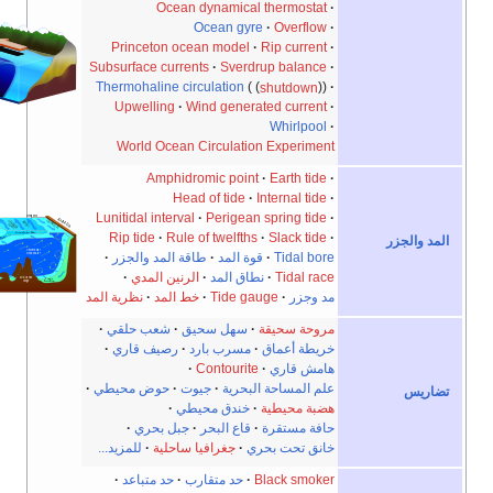
Ocean dynamical thermostat
Ocean gyre
Overflow
Princeton ocean model
Rip current
Subsurface currents
Sverdrup balance
Thermohaline circulation
shutdown
Upwelling
Wind generated current
Whirlpool
World Ocean Circulation Experiment
Amphidromic point
Earth tide
Head of tide
Internal tide
Lunitidal interval
Perigean spring tide
Rip tide
Rule of twelfths
Slack tide
مد والجزر
Tidal bore
قوة المد
طاقة المد والجزر
Tidal race
نطاق المد
الرنين المدي
مد وجزر
Tide gauge
خط المد
نظرية المد
مروحة سحيقة
سهل سحيق
·
شعب حلقي
·
خريطة أعماق
·
مسرب بارد
·
رصيف قاري
·
هامش قاري
·
Contourite
·
علم المساحة البحرية
·
جيوت
·
حوض محيطي
·
اريس
هضبة محيطية
·
خندق محيطي
·
حافة مستقرة
·
قاع البحر
جبل بحري
·
خانق تحت بحري
جغرافيا ساحلية
للمزيد...
Black smoker
حد متقارب
·
حد متباعد
·