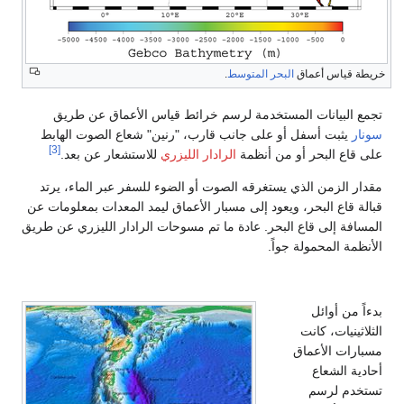
 قياس أعماق
البحر المتوسط
.
 البيانات المستخدمة لرسم خرائط قياس الأعماق عن طريق
ر
يثبت أسفل أو على جانب قارب، "رنين" شعاع الصوت الهابط
[3]
اع البحر أو من أنظمة
الرادار الليزري
للاستشعار عن بعد.
 الزمن الذي يستغرقه الصوت أو الضوء للسفر عبر الماء، يرتد
 قاع البحر، ويعود إلى مسبار الأعماق ليمد المعدات بمعلومات عن
فة إلى قاع البحر. عادة ما تم مسوحات الرادار الليزري عن طريق
مة المحمولة جواً.
 من أوائل
ثينيات، كانت
رات الأعماق
ة الشعاع
دم لرسم