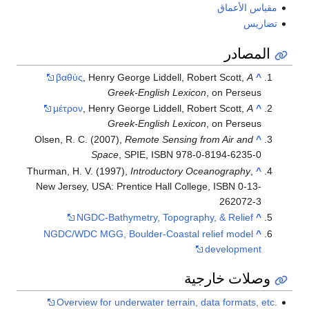
قياس الأعماق
ضاريس
المصادر
βαθύς
, Henry George Liddell, Robert Scott,
A
^
Greek-English Lexicon
, on Perseus
μέτρον
, Henry George Liddell, Robert Scott,
A
^
Greek-English Lexicon
, on Perseus
Olsen, R. C. (2007),
Remote Sensing from Air and
^
Space
, SPIE, ISBN 978-0-8194-6235-0
Thurman, H. V. (1997),
Introductory Oceanography
,
^
New Jersey, USA: Prentice Hall College, ISBN 0-13-
262072-3
NGDC-Bathymetry, Topography, & Relief
^
NGDC/WDC MGG, Boulder-Coastal relief model
^
development
وصلات خارجية
Overview for underwater terrain, data formats, etc