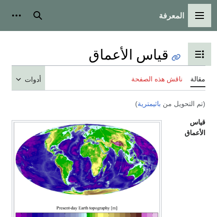
المعرفة
ائمة الرئيسية
بحث
أدوات شخصية
قياس الأعماق
ديل عرض جدول المحتويات
ناقش هذه الصفحة
أدوات
التحويل من
باثيمترية
)
اق