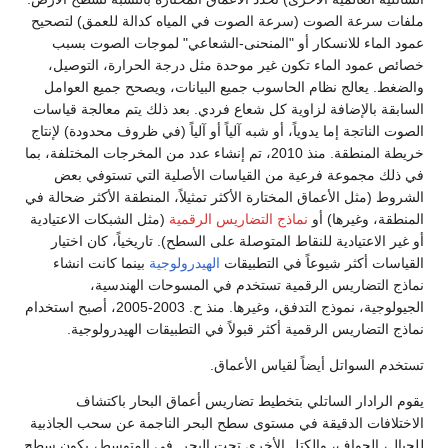
ت سرعة الصوت (سرعة الصوت في المياه كدالة للعمق) لتصحيح
الماء للانسكار أو "المنحنى-الشعاعي" لموجات الصوت بسبب
 عمود الماء تكون غير موحدة مثل درجة الحرارة، التوصيل،
ط. يعالج نظام الحاسوب جميع البيانات، ويصحح جميع العوامل
قة بالإضافة لزاوية كل شعاع فردي. بعد ذلك يتم معالجة قياسات
 الناتجة إما يدوياً، أو شبه آلياً أو آلياً (في ظروف محدودة) لإنتاج
خريطة المنطقة. منذ 2010، تم إنشاء عدد من المخرجات المختلفة، بما
لك مجموعة فرعية من القياسات الأصلية التي تستوفي بعض
ط (مثل الأعماق المختارة الأكثر تمثيلاً، المنطقة الأكثر ضحالة في
قة، وغيرها) أو
نماذج التضاريس الرقمية
(مثل الشبكات الاعتيادية
ر الاعتيادية للنقاط المتوصلة على السطح). تاريخياً، كان اختيار
سات أكثر شيوعاً في التطبيقات
الهيدرولوجية
بينما كانت انشاء
ج التضاريس الرقمية تستخدم في المسوحات الهندسية،
الجيولوجية، نموذج التدفق، وغيرها. منذ ح. 2003-2005، أصبح استخدام
 التضاريس الرقمية أكثر قبولاً في التطبيقات الهيدرولوجية.
م السواتل أيضاً لقياس الأعماق.
الرادار الساتلي بتخطيط تضاريس أعماق البحار باكتشاف
لافات الدقيقة في مستوى سطح البحر الناجمة عن سحب الجاذبية
ال، الحواف، والكتل الأخرى تحت البحر. في المتوسط، يكون سطح