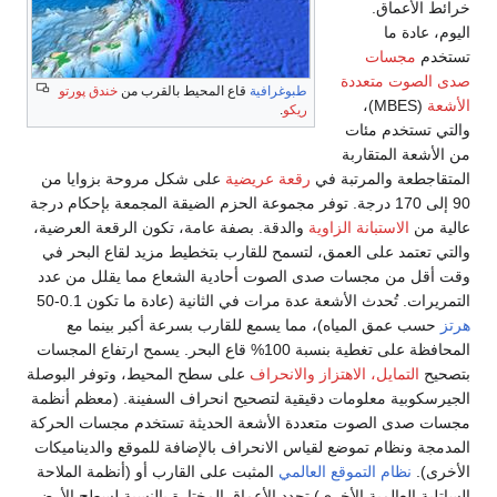
 الأعماق.
، عادة ما
دم
مجسات
الصوت متعددة
طبوغرافية
قاع المحيط بالقرب من
خندق پورتو
عة
(MBES)،
ريكو
.
ي تستخدم مئات
أشعة المتقاربة
قاجطعة والمرتبة في
رقعة عريضية
على شكل مروحة بزوايا من
90 إلى 170 درجة. توفر مجموعة الحزم الضيقة المجمعة بإحكام درجة
ة من
الاستبانة الزاوية
والدقة. بصفة عامة، تكون الرقعة العرضية،
 تعتمد على العمق، لتسمح للقارب بتخطيط مزيد لقاع البحر في
أقل من مجسات صدى الصوت أحادية الشعاع مما يقلل من عدد
يرات. تُحدث الأشعة عدة مرات في الثانية (عادة ما تكون 0.1-50
حسب عمق المياه)، مما يسمع للقارب بسرعة أكبر بينما مع
المحافظة على تغطية بنسبة 100% قاع البحر. يسمح ارتفاع المجسات
يح
التمايل، الاهتزاز والانحراف
على سطح المحيط، وتوفر البوصلة
سكوبية معلومات دقيقية لتصحيح انحراف السفينة. (معظم أنظمة
ت صدى الصوت متعددة الأشعة الحديثة تستخدم مجسات الحركة
جة ونظام تموضع لقياس الانحراف بالإضافة للموقع والديناميكات
رى).
نظام التموقع العالمي
المثبت على القارب أو (أنظمة الملاحة
لية العالمية الأخرى) تحدد الأعماق المختارة بالنسبة لسطح الأرض.