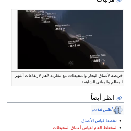
ة لأعماق البحار والمحيطات مع مقارنة لأهم لارتفاعات أشهر
الم والمباني الشاهقة.
انظر أيضاً
أطلس portal
خطط قياس الأعماق
لمخطط العام لقياس أعماق المحيطات