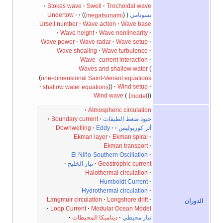
Stokes wave
Swell
Trochoidal wave
تسونامي
megatsunami
Undertow
Ursell number
Wave action
Wave base
Wave height
Wave nonlinearity
Wave power
Wave radar
Wave setup
Wave shoaling
Wave turbulence
Wave–current interaction
Waves and shallow water
one-dimensional Saint-Venant equations
shallow water equations
Wind setup
Wind wave
model
Atmospheric circulation
حيود ضغط الطبقات
Boundary current
أثر كوريوليس
·
Eddy
·
Downwelling
Ekman layer
·
Ekman spiral
·
Ekman transport
·
El Niño-Southern Oscillation
·
Geostrophic current
تيار الخليج
Halothermal circulation
Humboldt Current
Hydrothermal circulation
Langmuir circulation
Longshore drift
دوران
Loop Current
Modular Ocean Model
تيار محيطي
ديناميكا المحيطات