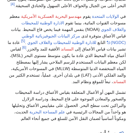
[4]
 أعلى من الجبال والحواف الأعلى السهول والخنادق السحيقة.
لولايات المتحدة
يقوم
مهندسو البحرية العسكرية الأمريكية
معظم
ت القنوات المائية، بينما تقوم
الادارة الوطنية للمحيطات
اف الجوي
(NOAA) بنفس المهمة فيما يخص قاع المحيط. بيانات
 الأعماق متوفرة لدى
مركز البيانات الجيوفيزيائية الوطني
[5]
التابع
للادارة الوطنية للمحيطات والغلاف الجوي
.
عادة ما
[6]
بيانات قياس الأعماق إلى
المساند
الأفقية للمد والجزر.
لقياس
أعماق مياه المحيط الذي عادة ما يكون متوسط مستوى البحر (MSL)،
عظم البيانات المستخدم للرسم الملاحي يشار إليها بمصطلح
المياه المنخفضة الدنيا المتوسطة (MLLW) في المسوحات الأمريكية،
لأدنى (LAT) في بلدان أخرى. عملياً، تستخدم الكثير من
ند
، تبعاً للموقع ونظام المد.
المهن أو الأعمال المتعلقة بقياس الأعماق دراسة المحيطات
ور والمعادن الموجوة على قاع المحيط، ودراسة الزلازل
اكين تحت سطح البحر. الحصول على مقياييس الأعماق وتحليلها
حداً من المجالات الرئيسية في
علم المساحة البحرية
الحديث،
اً أساسياً لضمان النقل الآمن للسلع في جميع أنحاء العالم.
مرئيات