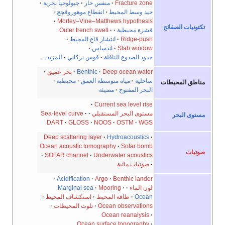
Fracture zone
·
منفس حار
·
جيولوجيا بحرية
·
حيد وسط المحيط
·
انقطاع موهوروڤچچ
·
·
Morley–Vine–Matthews hypothesis
تونيات الصفائح
قشرة محيطية
·
·
Outer trench swell
Ridge-push
انتشار قاع المحيط
Slab window
اندساس
حدود الصدوع الناقلة
·
قوس بركاني
·
للمزيد...
Deep ocean water
Benthic
بحر عميق
·
ساحلية
·
مياه متوسطة العمق
محيطية
·
اطق المحيطات
البحر المفتوح
·
مضيئة
Current sea level rise
مستوى البحر المستقبلي
·
·
Sea-level curve
توى البحر
DART
·
GLOSS
NOOS
·
OSTM
WGS
Deep scattering layer
Hydroacoustics
Ocean acoustic tomography
Sofar bomb
تيات
SOFAR channel
Underwater acoustics
صوتيات مائية
Acidification
Argo
Benthic lander
لون الماء
·
Mooring
·
Marginal sea
Ocean
·
طاقة المحيط
·
استكشاف المحيط
·
Ocean observations
تلوث المحيطات
·
Ocean reanalysis
·
Ocean surface topography
·