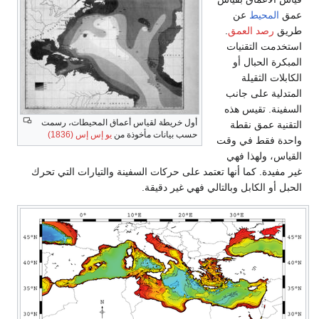
المحيط
عن
ق
رصد العمق
.
دمت التقنيات
رة الحبال أو
لات الثقيلة
لية على جانب
نة. تقيس هذه
أول خريطة لقياس أعماق المحيطات، رسمت
ية عمق نقطة
حسب بيانات مأخوذة من
يو إس إس (1836)
ة فقط في وقت
س، ولهذا فهي
فيدة. كما أنها تعتمد على حركات السفينة والتيارات التي تحرك
 أو الكابل وبالتالي فهي غير دقيقة.