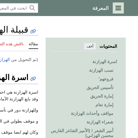
المعرفة
القائمة الرئيسية
قبيلة اله
مقالة
ناقش هذه ال
المحتويات
أخف
(تم التحويل من
الهزاز
اسرة الهزازنة
نسب الهزازنة
اسرة الهز
فروعهم'
تأسيس الحريق
اسرة الهزازنة هي احد
إمارة الحريق
وقد بايع الهزازنة الأ
إمارة نعام
وللهزازنة دور في تأسي
مواقف وأحداث الهزازنة
و موقف بطولي في الت
شعراء الهزازنة
أمير الشعر / (الأمير الشاعر الفارس
وكان لهم ايضا موقف م
محسن الهزاني)