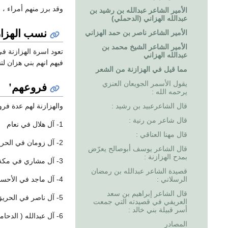
وقد برز منهم أمراء ،
الأمير الشاعر عبدالله بن رشيد بن
عبدالله الهزاني (الدحملي)
نسب الهزاز
الأمير الشاعر ناصر بن حمد الهزاني
الأمير الشاعر الشيخ محمد بن
تعود اسرة الهزازنة ف
عبدالله الهزاني
فيهم انهم بني هزان لتش
مما قيل في الهزازنة من الشعر
فروعهم'
يقول الأسمر الجويعان العنزي
يرحمه الله :
والهزازنة لهم عدة فرو
قال الشاعرعبيد بن رشيد :
قال شاعر من رنية :
1- آل هلال في نعام
قال مهنا العناقي :
2- آل زومان في الحريق
قال الشاعر يوسف أبوصالح يعرّض
بمدح الهزازنة :
3- آل مشاري في مكة المكرمة
قصيدة الشاعر عبدالله بن رمضان
4- آل ماجد في الأحساء
الرسلاني :
قال الشاعر إبراهيم بن سعد
5- آل ناصر في الحريق
العريفي في قصيدته التي جمعت
أسر قبيلة بني خالد :
6- آل عبدالله ( الدحاملة ) في الحريق
المصادر