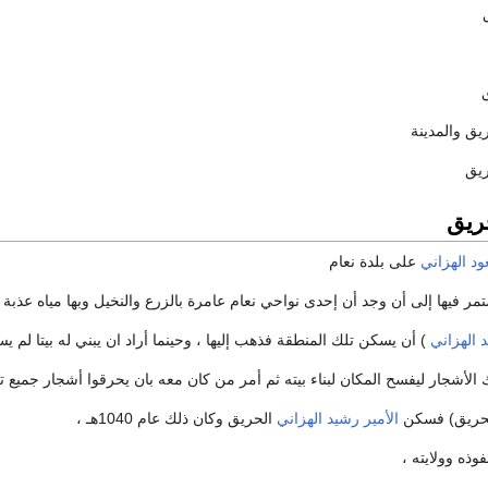
ريق
ود
الهزاني
على بلدة نعام
ر فيها إلى أن وجد أن إحدى نواحي نعام عامرة بالزرع والنخيل وبها مياه عذبة 
د
الهزاني
) أن يسكن تلك المنطقة فذهب إليها ، وحينما أراد ان يبني له بيتا لم ي
 الأشجار ليفسح المكان لبناء بيته ثم أمر من كان معه بان يحرقوا أشجار جميع تل
لحريق) فسكن
الأمير رشيد
الهزاني
الحريق وكان ذلك عام 1040هـ ،
وذه وولايته ،