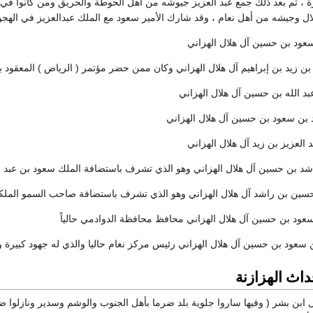
 ، ثم بعد ذلك جمع عبد العزيز جيوشه من أهل الحوطة والحريق ومن كانوا في ض
ل وجيشه من أهل نعام ، وقد شارك الأمير سعود مع الملك عبدالعزيز في الهج
اث الهزازنة
ري يقول ابن بشر ( وفيها ساروا جلوية بلد ضرما بأهل الجنوب والوشم وسدير ونازلو