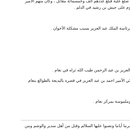
لع علية فبلغ عددهم ألف وخمسمائة مقاتل ، وكان منهم الأمير
وم على جيش بن رشيد في الدلم .
ا ضرما أياما ونصبوا عليها السلالم وقتل من أهل سدير والوشم ومن