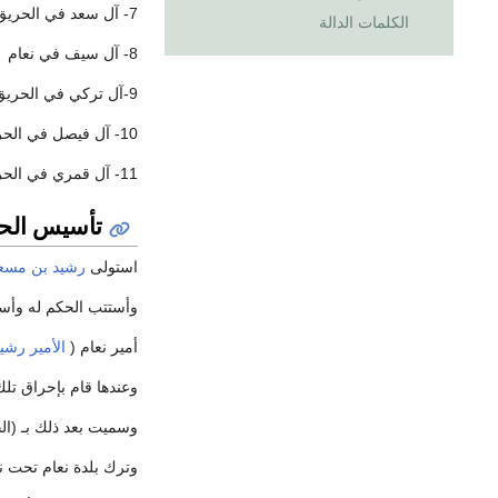
7- آل سعد في الحريق
الكلمات الدالة
8- آل سيف في نعام
9-آل تركي في الحريق
10- آل فيصل في الحريق والمدينة
11- آل قمري في الحريق
تأسيس الح
استولى
رشيد بن مسع
وأستتب الحكم له وأستم
أمير نعام (
الأمير رشي
وعندها قام بإحراق تلك
وسميت بعد ذلك بـ (ا
وترك بلدة نعام تحت نف