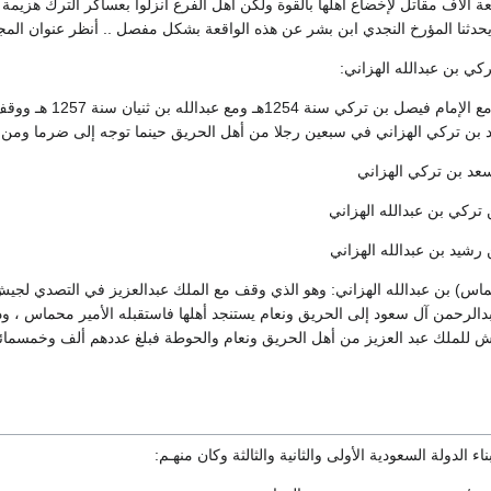
ة آلاف مقاتل لإخضاع أهلها بالقوة ولكن أهل الفرع أنزلوا بعساكر الترك هزيم
نا المؤرخ النجدي ابن بشر عن هذه الواقعة بشكل مفصل .. أنظر عنوان المجد في تاريخ نجد ، 
ن تركي الهزاني في سبعين رجلا من أهل الحريق حينما توجه إلى ضرما ومن ثم الدرعي
محماس) بن عبدالله الهزاني: وهو الذي وقف مع الملك عبدالعزيز في التصدي لجيش
دالرحمن آل سعود إلى الحريق ونعام يستنجد أهلها فاستقبله الأمير محماس ، وذ
ش للملك عبد العزيز من أهل الحريق ونعام والحوطة فبلغ عددهم ألف وخمسما
ء الدولة السعودية الأولى والثانية والثالثة وكان منهـم: