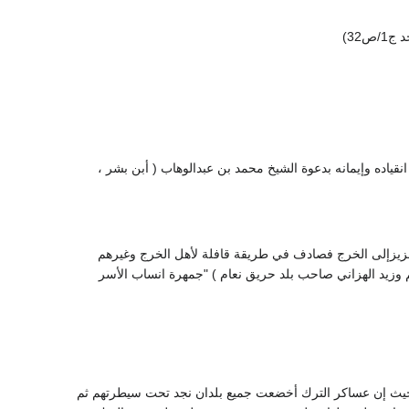
 نعام وأعلن انقياده وإيمانه بدعوة الشيخ محمد بن عبدالوهاب ( أبن بشر ،
ج جاء في الجمهرة (وفي سنة 1199 سار سعود بن عبدالعزيزإلى الخرج فصادف في طريقة قافلة لأهل الخرج وغيرهم
 وزيد الهزاني صاحب بلد حريق نعام ) "جمهرة انساب الأسر
التركي ، حيث إن عساكر الترك أخضعت جميع بلدان نجد تحت سيطرتهم ثم