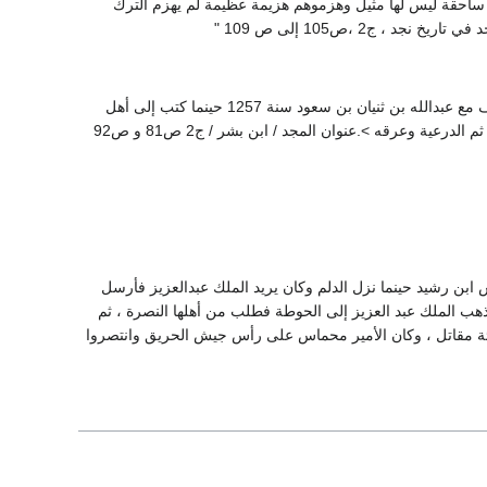
ة ساحقة ليس لها مثيل وهزموهم هزيمة عظيمة لم يهزم الترك
ج2 ،ص105 إلى ص 109 "
كان ممن ناوأ الأتراك مع الإمام فيصل بن تركي سنة 1254هـ ومع عبدالله بن ثنيان سنة 1257 هـ ووقف مع عبدالله بن ثنيان بن سعود سنة 1257 حينما كتب إلى أهل
ة وعرقه >.عنوان المجد / ابن بشر / ج2 ص81 و ص92
 ابن رشيد حينما نزل الدلم وكان يريد الملك عبدالعزيز فأرسل
هب الملك عبد العزيز إلى الحوطة فطلب من أهلها النصرة ، ثم
ئة مقاتل ، وكان الأمير محماس على رأس جيش الحريق وانتصروا