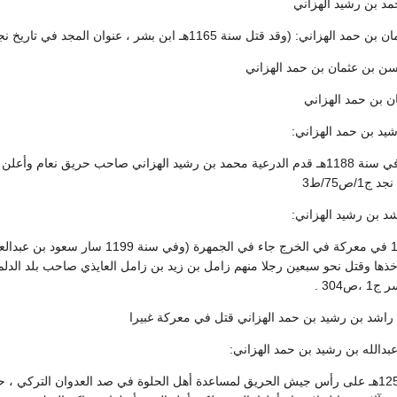
وقد ذكر ابن بشر أنه في سنة 1188هـ قدم الدرعية محمد بن رشيد الهزاني صاحب حريق
/ص75/ط3
وقد قتل في عام 1199 في معركة في الخر
ذها وقتل نحو سبعين رجلا منهم زامل بن زيد بن زامل العايذي صاحب بلد الدلم
304 .
وهو الذي خرج سنة 1253هـ على رأس جيش الحريق لمساعدة أهل الحلوة في صد العدوان 