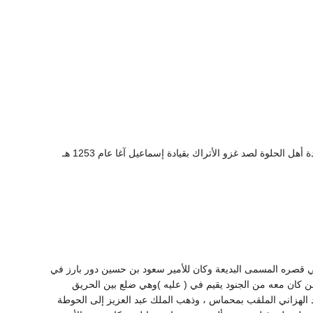
7- الأمير الشجاع / زيد بن هلال بن حسين آل هلال الهزاني و هو الذي خرج على رأس أهل نعام لمساعدة أهل الحلوة لصد غزو الأتراك بقيادة إسماعيل آغا عام 1253 هـ
 في قصره المسمى البديعة وكان للأمير سعود بن حسين دور بارز في
ن كان معه من الجنود يقيم في ( عليه )وهي ضلع بين الحريق
 الهزاني الملقب بمحماس ، وذهب الملك عبد العزيز إلى الحوطة