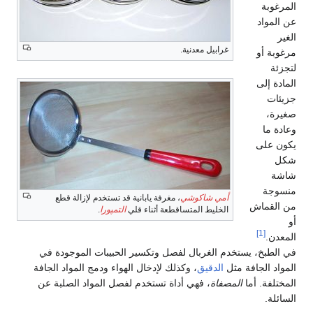
المرغوبة
عن المواد
الغير
غرابيل معدنية.
مرغوبة أو
لتجزئة
المادة إلى
جزيئات
صغيرة،
وعادة ما
يكون على
شكل
شاشة
منسوجة
أمي شاكوشي
، مغرفة يابانية قد تستخدم لإزالة قطع
من القماش
الخليط المتساقطعة أثناء قلي
التمپورا
.
أو
[1]
المعدن.
في الطبخ، يستخدم الغربال لفصل وتكسير الحبيبات الموجودة في
المواد الجافة مثل
الدقيق
، وكذلك لإدخال الهواء ودمج المواد الجافة
المختلفة. أما
المصفاة
، فهي أداة تستخدم لفصل المواد الصلبة عن
السائلة.