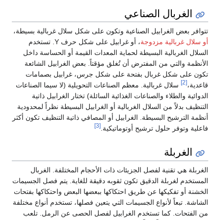
الغربال الصناعي
تتوافر بعض الغرابيل الصناعية وتكون على شكل سلال غربالية بسيطة،
أو سلال غربالية مزدوجة
، أو غرابيل على شكل حرف Y. تستخدم
السلال الغربالية البسيطة لحماية المعدات القيمة أو الحساسة داخل
الأنظمة والتي من المفترض أن تُغلق مؤقتاً. بعض الغرابيل الشائعة
تكون على شكل غربال بفتحة على شكل جرس، غرابيل بصمامات
[2]
قاعدية،
سلال غربالية. معظم الصناعات التحويلية (لا سيما الصناعات
الدوائية والطلاء والصناعات الغذائية السائلة) تختار الغرابيل ذاتية
التنظيف بدلاً من السلال الغربالية أو الغرابيل البسيطة نظراً لمحدودية
أنظمة الترشيح البسيطة. الغرابيل أو المصافي ذاتية التنظيف تكون أكثر
[3]
فاعلية وتوفر حلول ترشيح أوتوماتيكية.
الغربلة
الغربلة هي تقنية لفصل الجزيئات ذات الأحجام المختلفة. الغربال
المستخدم لغربلة الدقيق تكون ثقوبه دقيقة للغاية. يتم فصل الجسيمات
الخشنة أو تفكيكها عن طريق احتكاكها ببعضها البعض واحتكاكها بفتحات
الشاشة. تبعاً لأنواع الجسيمات التي يتعين فصلها، تستخدم أنواع مختلفة
من الفتحات. كما تستخدم الغرابيل لفصل الحصى عن الرمل. تلعب