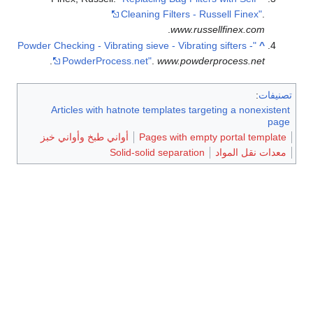
Cleaning Filters - Russell Finex"
.
.
www.russellfinex.com
"Powder Checking - Vibrating sieve - Vibrating sifters -
^
.
PowderProcess.net"
.
www.powderprocess.net
تصنيفات
:
Articles with hatnote templates targeting a nonexistent
page
Pages with empty portal template
أواني طبخ وأواني خبز
معدات نقل المواد
Solid-solid separation