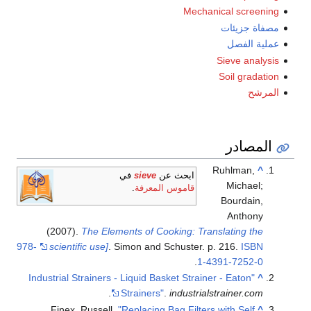
Mechanical screening
مصفاة جزيئات
عملية الفصل
Sieve analysis
Soil gradation
المرشح
المصادر
Ruhlman,
^
ابحث عن
sieve
في
Michael;
قاموس المعرفة
.
Bourdain,
Anthony
(2007).
The Elements of Cooking: Translating the
978-
scientific use]
. Simon and Schuster. p. 216.
ISBN
.
1-4391-7252-0
"Industrial Strainers - Liquid Basket Strainer - Eaton
^
.
Strainers"
.
industrialstrainer.com
Finex, Russell.
"Replacing Bag Filters with Self
^