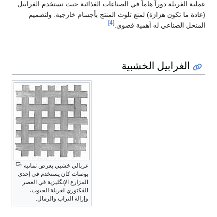
عملية الغربلة دوراً هاماً في الصناعات الغذائية حيث تستخدم الغرابيل
(عادة ما تكون هزازة) لمنع تلوث المنتج بأجسام خارجية. ولتصميم
[4]
المنخل الصناعي له أهمية قصوى.
الغرابيل الخشبية
غربالي خشبي بعرض ثمانية
بوصات كان يستخدم في إحدى
المزارع الإنگليزية في العصر
الڤكتوري لغربلة الحبوب،
وإزالة التراب والرمال.