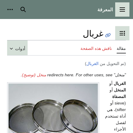
المعرفة
القائمة الرئيسية
بحث
أدوات
غربال
تبديل عرض جدول المحتويات
مقالة
ناقش هذه الصفحة
أدوات
(تم التحويل من
الغربال
)
"منخل" redirects here. For other uses, see
منخل (توضيح)
.
الغربال
أو
المنخل
أو
المصفاة
(sieve أو
sifter)، هي
أداة تستخدم
لفصل
الأجزاء