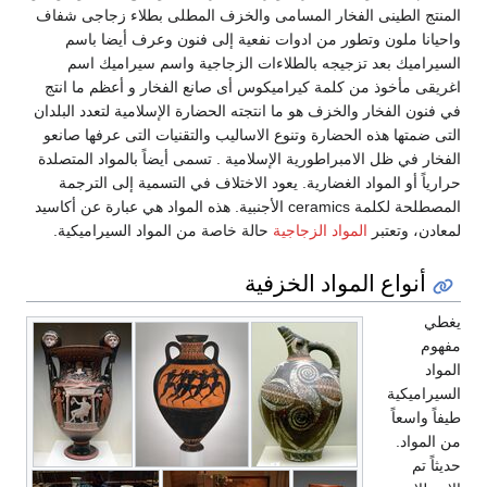
المنتج الطينى الفخار المسامى والخزف المطلى بطلاء زجاجى شفاف
واحيانا ملون وتطور من ادوات نفعية إلى فنون وعرف أيضا باسم
السيراميك بعد تزجيجه بالطلاءات الزجاجية واسم سيراميك اسم
اغريقى مأخوذ من كلمة كيراميكوس أى صانع الفخار و أعظم ما انتج
في فنون الفخار والخزف هو ما انتجته الحضارة الإسلامية لتعدد البلدان
التى ضمتها هذه الحضارة وتنوع الاساليب والتقنيات التى عرفها صانعو
الفخار في ظل الامبراطورية الإسلامية . تسمى أيضاً بالمواد المتصلدة
حرارياً أو المواد الغضارية. يعود الاختلاف في التسمية إلى الترجمة
المصطلحة لكلمة ceramics الأجنبية. هذه المواد هي عبارة عن أكاسيد
لمعادن، وتعتبر
المواد الزجاجية
حالة خاصة من المواد السيراميكية.
أنواع المواد الخزفية
يغطي
مفهوم
المواد
السيراميكية
طيفاً واسعاً
من المواد.
حديثاً تم