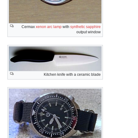
Cermax
xenon arc lamp
with
synthetic sapphire
output window
Kitchen knife with a ceramic blade