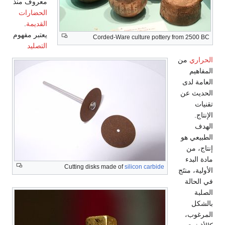
معروف منذ
الحضارات
القديمة
.
يعتبر مفهوم
Corded-Ware culture pottery from 2500 BC
التصليد
الحراري
من
المفاهيم
العامة لدى
الحديث عن
تقنيات
الإنتاج.
الهدف
الطبيعي هو
إنتاج، من
مادة البدء
Cutting disks made of
silicon carbide
الأولية، منتَج
في الحالة
الصلبة
بالشكل
المرغوب،