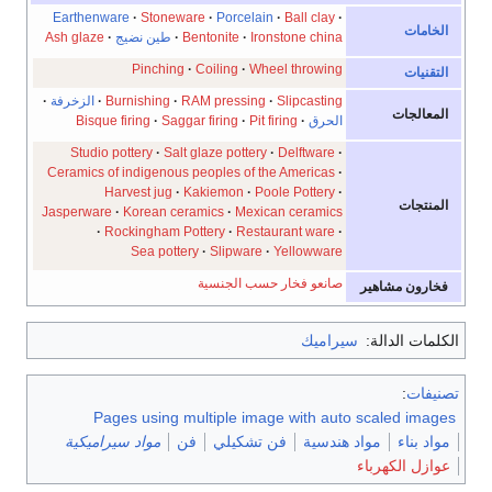
Earthenware
Stoneware
Porcelain
Ball clay
الخامات
Ironstone china
Bentonite
طين نضيج
Ash glaze
Pinching
Coiling
Wheel throwing
التقنيات
Slipcasting
RAM pressing
Burnishing
الزخرفة
المعالجات
الحرق
Pit firing
Saggar firing
Bisque firing
Studio pottery
Salt glaze pottery
Delftware
Ceramics of indigenous peoples of the Americas
Harvest jug
Kakiemon
Poole Pottery
المنتجات
Jasperware
Korean ceramics
Mexican ceramics
Rockingham Pottery
Restaurant ware
Sea pottery
Slipware
Yellowware
صانعو فخار حسب الجنسية
فخارون مشاهير
الكلمات الدالة:
سيراميك
تصنيفات
:
Pages using multiple image with auto scaled images
مواد بناء
مواد هندسية
فن تشكيلي
فن
مواد سيراميكية
عوازل الكهرباء