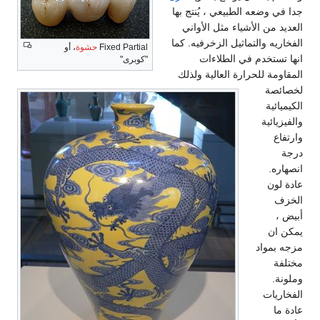
جدا في وضعه الطبيعي ، يُنتج بها
العديد من الأشياء مثل الأواني
الفخاريه والتماثيل الزخرفيه. كما
Fixed Partial
حشوة
، أو
انها تستخدم في الطلاءات
"كوبرى"
المقاومة للحرارة العالية ولذلك
لخصائصة
الكيميائية
والفيزيائية
وارتفاع
درجة
انصهاره.
عادة لون
الخزف
أبيض ،
يمكن ان
مزجه بمواد
مختلفة
وملونة.
الفخاريات
عادة ما