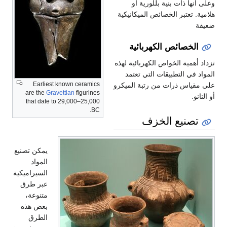
وعلى أنها ذات بنية بللورية أو
هلامية. تعتبر الخصائص الميكانيكية
ضعيفة
الخصائص الكهربائية
تزداد أهمية الخواص الكهربائية لهذه
المواد في التطبيقات التي تعتمد
Earliest known ceramics
على مقياس ذرات من رتبة الميكرو
are the
Gravettian
figurines
أو النانو.
that date to 29,000–25,000
BC.
تصنيع الخزف
يمكن تصنيع
المواد
السيراميكية
عبر طرق
متنوعة،
بعض هذه
الطرق