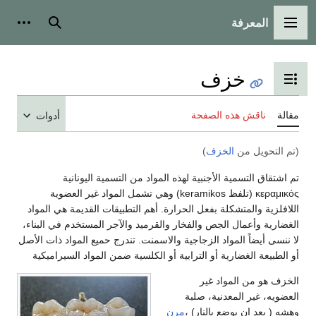
المعرفة
القائمة الرئيسية
بحث
أدوات
خزف
تبديل عرض جدول المحتويات
مقالة
ناقش هذه الصفحة
أدوات
(تم التحويل من
الخزف
)
تم اشتقاق التسمية الأجنبية لهذه المواد من التسمية اليونانية
κεραμικός (تلفظ keramikos) وهي تشمل المواد غير العضوية
اللافلزية والمتشكلة بفعل الحرارة. أهم التطبيقات القديمة هي المواد
الغضارية وأعمال الجص والفخار والقرميد والآجر المستخدم في البناء،
لا ننسى أيضاً المواد الزجاجية والاسمنت. تندرج حميع المواد ذات الأصل
أو الطبيعة الغضارية أو الترابية أو الكلسية ضمن المواد السيراميكية
الخزف هو من المواد غير
العضويه، غير المعدنية، صلبة
وهشه ( بعد ان يوضع بالنار) ،
مرن