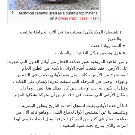
Technical ceramic used as a durable top material
on a
diving watch bezel insert
(التشغيل) الميكانيكي المستخدمة في آلات الخراطة والثقب
والتفريز
ألبسة رواد الفضاء
عزل وتبطين هيكل الطائرات والسيارت
و من الناحية التاريخية تعتبر صناعة الفخار من أوائل الفنون التى ظهرت
على الأرض ، فقد صُنعت أقدم الأوانى بالأيدى من الطين الخام
المستخرج من الأرض ، كانت مثل هذه الأوانى تجفف في الشمس
والهواء ، وحتى في المرحلة التى سبقت قدرة الإنسان على الكتابة ،
وقبل أن يكون له أدب أو حتى دين كان يملك هذا الفن ، وما زال
بإمكان الأوانى التى صنعت في ذلك الزمن أن تحركنا بشكلها المؤثر .
كما أن هذه الأوانى بقيت لتسجل أحداث التاريخ وتطور البشرية ،
ولتكشف لنا عن المتنفس الأول للابداع الفنى ، وماهو قائم الآن من
صناعة الفخار في كثير من المراكز الحرفية يمثل امتداد طبيعى لهذا
التراث والذى يندرج تحت فنونا الشعبية .