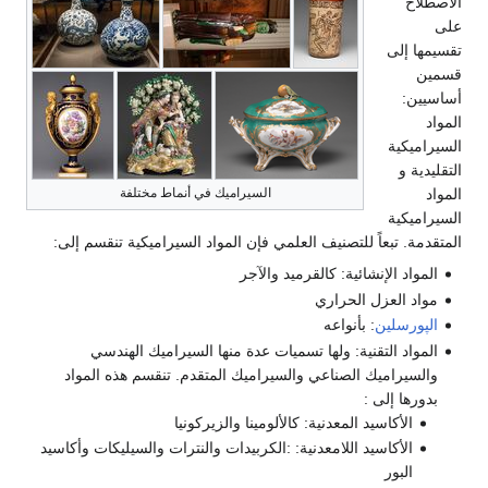
الاصطلاح
على
تقسيمها إلى
قسمين
أساسيين:
المواد
السيراميكية
التقليدية و
السيراميك في أنماط مختلفة
المواد
السيراميكية
المتقدمة. تبعاً للتصنيف العلمي فإن المواد السيراميكية تنقسم إلى:
المواد الإنشائية: كالقرميد والآجر
مواد العزل الحراري
الپورسلين
: بأنواعه
المواد التقنية: ولها تسميات عدة منها السيراميك الهندسي
والسيراميك الصناعي والسيراميك المتقدم. تنقسم هذه المواد
بدورها إلى :
الأكاسيد المعدنية: كالألومينا والزيركونيا
الأكاسيد اللامعدنية: :الكربيدات والنترات والسيليكات وأكاسيد
البور