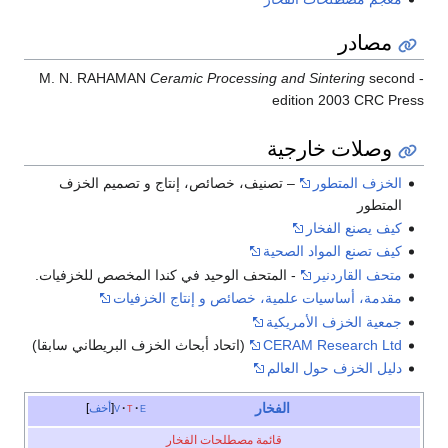
مصادر
Ceramic Processing and Sintering
second
- M. N. RAHAMAN
edition 2003 CRC Press
وصلات خارجية
الخزف المتطور
– تصنيف، خصائص، إنتاج و تصميم الخزف
المتطور
كيف يصنع الفخار
كيف تصنع المواد الصحية
متحف القاردنير
- المتحف الوحيد في كندا المخصص للخزفيات.
مقدمة، أساسيات علمية، خصائص و إنتاج الخزفيات
جمعية الخزف الأمريكية
CERAM Research Ltd
(اتحاد أبحاث الخزف البريطاني سابقا)
دليل الخزف حول العالم
الفخار
e
t
v
أخف
قائمة مصطلحات الفخار