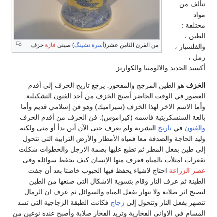
تتألف من
مواد
مختلفة :
الطين ،
من القرن الثامن عشر(
أسرة تشينگ
) صينى
فازة
خزف
والفلسبار ،
رمل ،
أكسيد الحديد والالومنيا والكوارتز.
الخزف
هو الطين المزجج والمفخور. يرجع تاريخ الخزف إلى أقدم
العصور.في الوقت الحاضر أصبح الخزف من أحد الفنون التشكيلية.
وأما الاسم الاخر لهذا الخزف (سيراميك) وهو فن إسلامي قديم وأما
بالغة السنسكريتية فاسمه (كيراموس). فن الخزف من أقدم الحرف
والفنون
في
تاريخ
البشرية ولم يعرف حتى الآن أين بدأ أو متى ولكنه
وليد الحاجة والصدفة معا فمياه الأمطار والأرض الترابية التى تتحول
إلى طين بفعل المطر ثم تطبع عليها بصمة الارجل والخطوات شكلت
تقعرات امتلأت بالمياه فعرف منها الإنسان كيف يحفظ سوائله وفى
عصر الزراعة
احتاج لاشياء يحفظ فيها الحبوب خاصتا بعد أن جفت
الطينة ثم عرف النار وقام بتسوية الاشكال التى صنعها من الطين
لتصبح اثر صلابة ولا تنهار بفعل المياة والسوائل ثم عرف ان الرمال
تنصهر بفعل النار وتتحول إلى
زجاج
فكانت الطبقة الزجاجية التى تسد
المسام في الاوانى الفخارية وتزيد الفخار صلابة وأصبح عنده نوعين من