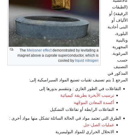
كالأغشية
(الطبقات
الرقيقة) أو
الألياف أو
البنى أحادية
البلورة،
وبالبنية
المجهرية
The
Meissner effect
demonstrated by levitating a
المرغوبة.
magnet above a cuprate superconductor, which is
حسب
cooled by
liquid nitrogen
التصنيف
المذكور في
المرجع 1 يتم تصنيف تقنيات تصنيع المواد السيراميكية إلى:
التفاعلات في الطور الغازي : وتنقسم بدورها إلى
ترسيب الأبخرة بطريقة كيميائية
أكسدة المعادن الموجّهة
التفاعلات الرابطة أو تفاعلات التشكيل
الطرق التي تعتمد مواد في الحالة السائلة تشكل منها مواد أخرى :
عمليات الصل-جل
الانحلال الحراري للمواد البوليميرية