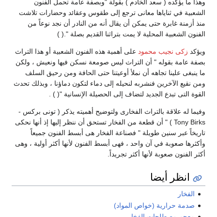
وهذا ما يؤكده ( سعد الخادم ) بقولة "وبصفة عامة تحمل الفنون
الشعبية في ثناياها معانى ترجع إلى طقوس وعقائد وحضارات تلاشت
منذ أزمنة غابرة حتى يمكن أن يقال أنه من النادر أن نجد نوعاً من
الفنون الشعبية المحلية لا يمت بتراثنا القديم بصلة ".( )
ويؤكد
زكى نجيب محمود
على أهمية هذه الفنون الشعبية أو هذا التراث
بصفة عامة بقوله " أن التراث ليس صومعة نسكن فيها ونعيش ، ولكن
ما ينبغى علينا تجاهه أن نملأ أوعيتنا حتى الحافة ومن رحيق السلف
ومن نقيع الآخرين فنشربه لنحيله إلى دماء لتكون دماؤنا ، وبذلك تحدث
القوة التى تبدع الجديد لتضاف إلى الحصيلة الإنسانية "( ) .
وفيما له علاقة بالتراث الفخارى ولتوضيح أهميته يذكر ( تونى بركس -
Tony Birks ) " أن قطعة من الفخار تستحق أن ننظر إليها إذ أنها نحكى
تاريخاً عبر سنين طويلة " فصناعة الفخار هى أبسط الفنون جميعاً
وأكثرها صعوبة في آن واحد ، فهى أبسط الفنون لأنها أكثر أولية ، وهى
أكثر الفنون صعوبة لأنها أكثر تجريداً.
انظر أيضا
الفخار
صدمة حرارية (خواص المواد)
معجم مصطلحات الفخار