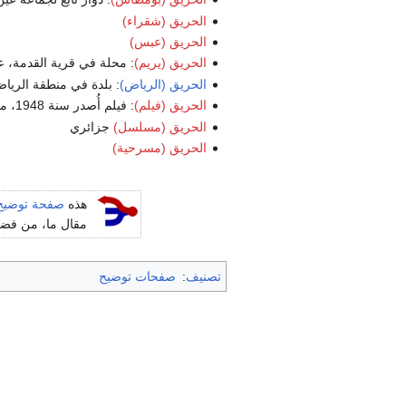
الحريق (شقراء)
الحريق (عبس)
الحريق (يريم)
: محلة في قرية القدمة، ع
الحريق (الرياض)
: بلدة في منطقة الرياض
الحريق (فيلم)
: فيلم أُصدر سنة 1948، من إخراج راج كابور.
الحريق (مسلسل)
جزائري
الحريق (مسرحية)
هذه
صفحة توضيح
مقال ما، من فضلك
تصنيف
:
صفحات توضيح