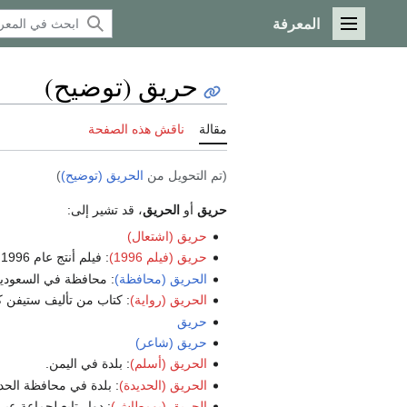
المعرفة
القائمة الرئيسية
حريق (توضيح)
مقالة
ناقش هذه الصفحة
(تم التحويل من
الحريق (توضيح)
)
حريق
أو
الحريق
، قد تشير إلى:
حريق (اشتعال)
حريق (فيلم 1996)
: فيلم أنتج عام 1996.
الحريق (محافظة)
: محافظة في السعودية
الحريق (رواية)
: كتاب من تأليف ستيفن ك
حريق
حريق (شاعر)
الحريق (أسلم)
: بلدة في اليمن.
الحريق (الحديدة)
: بلدة في محافظة الحدي
الحريق (بومطاش)
: دوار تابع لجماعة ع