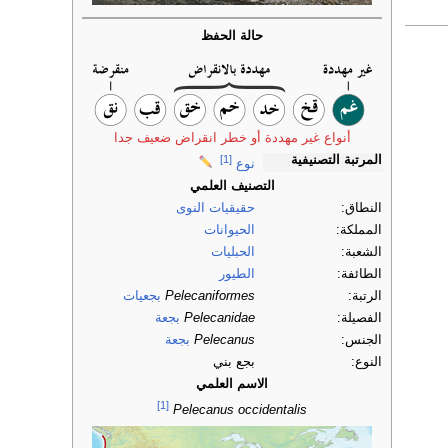
حالة الحفظ
أنواع غير مهددة أو خطر انقراض ضعيف جدا
المرتبة التصنيفية
[1]
نوع
التصنيف العلمي
النطاق:
حقيقيات النوى
المملكة:
الحيوانات
الشعبة:
الحبليات
الطائفة:
الطيور
الرتبة:
Pelecaniformes
بجعيات
الفصيلة:
Pelecanidae
بجعة
الجنس:
Pelecanus
بجعة
النوع:
بجع بني
الاسم العلمي
[1]
Pelecanus occidentalis