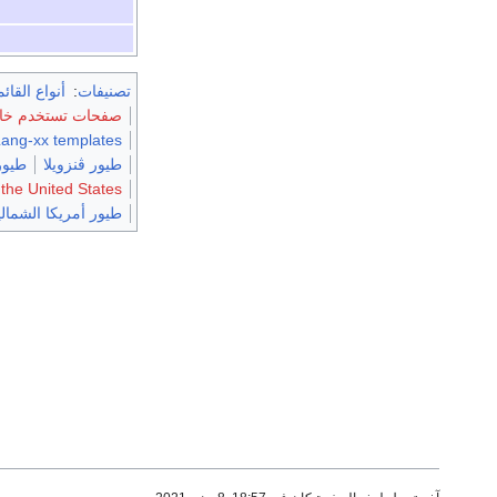
تصنيفات
:
أنواع القائ
صفحات تستخدم خاصية 
Lang-xx templates
طيور ڤنزويلا
طيور
 the United States
طيور أمريكا الشمالي