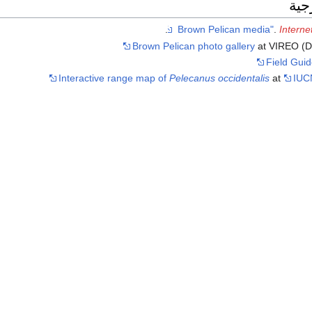
جية
.
.
Interne
Brown Pelican photo gallery
at VIREO (Dr
Field Guid
Interactive range map of
Pelecanus occidentalis
at
IUC