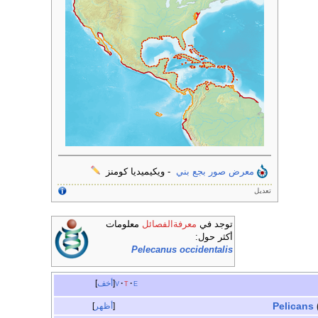
معرض صور بجع بني
- ويكيميديا كومنز
تعديل
توجد في
معرفةالفصائل
معلومات
أكثر حول:
Pelecanus occidentalis
e
t
v
أخف
Pelicans
أظهر