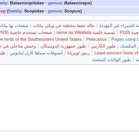
mily
: Balaenicipitidae ·
genus
:
Balaeniceps
)
kop
(
family
: Scopidae ·
genus
:
Scopus
)
مة الحمراء غير المهددة
حالة حفظ مختلفة عن ويكي بيانات
صفحات بها بيانا
P105
تسمية علمية same as Wikidata
صفحات تستخدم خاصية P935
ve birds of the Southeastern United States
Pelecanus
Pages using 
 المكسيك
طيور الكاريبي
طيور جمهورية الدومنيكان
وحيش ساحلي في جز
Least concern biota of
رموز لويزيانا
أصنوفات سماها كارل لينايوس
طيو
ة
طيور الولايات المتحدة