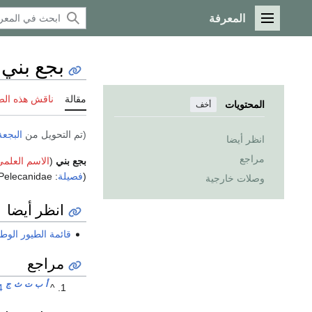
المعرفة
القائمة الرئيسية
بجع بني
مقالة
ناقش هذه ال
المحتويات
أخف
(تم التحويل من
البجعة 
انظر أيضا
مراجع
بجع بني
(
الاسم العلمي
(
فصيلة
: Pelecanidae).
وصلات خارجية
انظر أيضا
قائمة الطيور الوطن
مراجع
أ
ب
ت
ث
ج
4
^