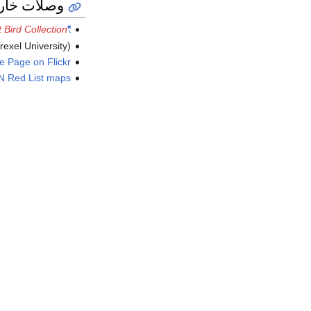
وصلات خار
t Bird Collection
"Brown Pelican media"
exel University)
e Page on Flickr
N Red List maps