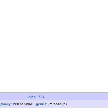
رتبة
:
بجعيات
(
family
: Pelecanidae ·
genus
:
Pelecanus
)