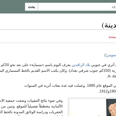
بحث
ينة)
صفحة
سومر)
)
بلاد الرافدين
يعرف اليوم باسم «
الأثرية (150كم جنوب شرقي يغداد). وكان يكتب الاسم القديم بالخط المسماري ا
بدأت أعمال التنقيب في الموقع عام 1885. وعملت فيه عدة بعثات أثرية في السنوات
وفي ضوء نتائج التنقيبات وضعت جمعية الا
الألمانية مخططاً تفصيلياً للموقع. وتبين من ن
الحفريات ودراسة الوثائق المدونة بالخط ا