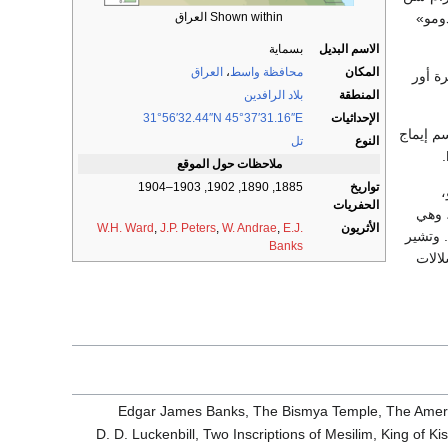
Shown within العراق
دومو»
الاسم البديل
بسماية
المكان
محافظة واسط
،
العراق
ة أور
المنطقة
بلاد الرافدين
الإحداثيات
45°37′31.16″E
31°56′32.44″N
 عليه فيما بعد اسم إيماج
النوع
تل
ملاحظات حول الموقع
تواريخ
1885, 1890, 1902, 1903–1904
،
الحفريات
، وهي
الأثريون
E.J.
,
W. Andrae
,
J.P. Peters
,
W.H. Ward
وأداب. وتشير
Banks
لالات
Edgar James Banks, The Bismya Temple, The America
D. D. Luckenbill, Two Inscriptions of Mesilim, King of K