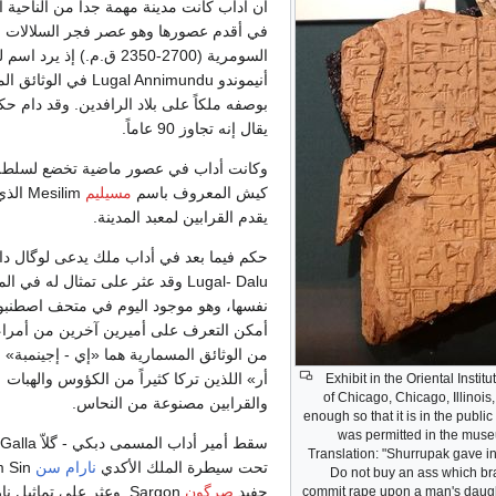
أن أداب كانت مدينة مهمة جداً من الناحية 
في أقدم عصورها وهو عصر فجر السلالات
السومرية (2700-2350 ق.م.) إذ يرد ا
أنيموندو Lugal Annimundu في الوثا
بوصفه ملكاً على بلاد الرافدين. وقد دام حكم
يقال إنه تجاوز 90 عاماً.
وكانت أداب في عصور ماضية تخضع لسلطة
كيش المعروف باسم
مسيليم
Mesilim 
يقدم القرابين لمعبد المدينة.
حكم فيما بعد في أداب ملك يدعى لوگال دال
Lugal- Dalu وقد عثر على تمثال له في ال
نفسها، وهو موجود اليوم في متحف اصطنبو
أمكن التعرف على أميرين آخرين من أمراء 
من الوثائق المسمارية هما «إي - إجينمبة» 
أر» اللذين تركا كثيراً من الكؤوس والهبات
Exhibit in the Oriental Insti
of Chicago, Chicago, Illinois
والقرابين مصنوعة من النحاس.
enough so that it is in the publ
was permitted in the museu
سقط أمير أداب المسمى
Translation: "Shurrupak gave ins
تحت سيطرة الملك الأكدي
نارام سن
 Sin
Do not buy an ass which br
حفيد
صرگون
Sargon. وعثر على تماثيل 
commit rape upon a man's daug