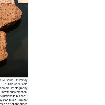
tute Museum, University
, USA. This work is old
ic domain. Photography
m without restriction.
tructions to his son: /
ays too much. / Do not
hter, do not announce