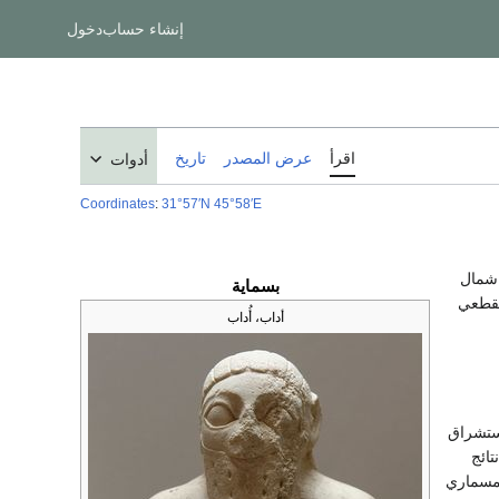
إنشاء حساب
دخول
اقرأ
عرض المصدر
تاريخ
أدوات
Coordinates
:
31°57′N
45°58′E
بسماية» على بعد نحو 20كم شمال
بسماية
لمقطعي
أداب، أُداب
ستشراق
تائج
لمسماري