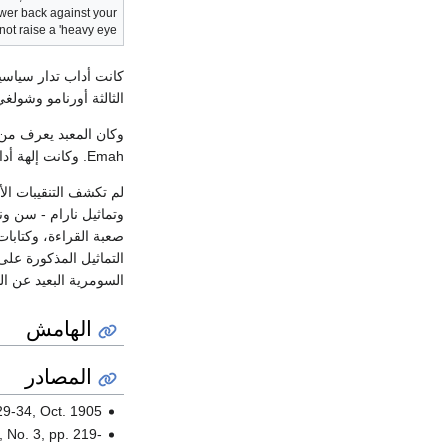
nswer back against your
not raise a 'heavy eye.'".
كانت أداب تدار سياس
الثالثة أورنامو وشولغ
Emah. وكانت إلهة أداب زوجة للإله إِنليل ويطلق عليها اسم نينخورساغ Ninhursag ونينماخ Nin- Mah.
لم تكشف التنقيبات الأ
وتماثيل نارام - سن ون
التماثيل المذكورة عل
السومرية البعيد عن الو
الهامش
المصادر
29-34, Oct. 1905
, No. 3, pp. 219-