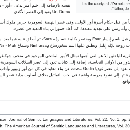
it to the courtyard. / Do not a
نفسه بالإضافة إلى ختم أمير يدعى «أور - 
father, do 
Ur- Dumu يعود إلى العصر الأكدي.
ياً من قبل حكام أسرة أور الأولى، وفي عصر النهضة السومرية حرص ملوك أسر
ي وأمارسن على تجديد معبدها. كما أعاد حمورابي بناء المعبد في عصره.
وكان المعبد يعرف من قبل باسم إِيسار Esar ويختصر بكلمة «سارهْ» Sare، ثم أطلق
ثرية للباحثين إلا عن لقى أهمها تمثال الأمير الملتحي الموجود في متحف شيكاغو
ذور من الأواني النحاسية، إضافة إلى كتابات تعود إلى عصر السلالات السومرية
صعبة القراءة، وكتابات تعود إلى عصر غوديا Gudia تتحدث عن بناء معابد في كل من أور ونيبور 
ى قلتها إلى نشوء مدرسة واقعية في نحت التماثيل بخلاف أسلوب بداية عصر الس
اقع.
n Journal of Semitic Languages and Literatures, Vol. 22, No. 1, pp. 
ish, The American Journal of Semitic Languages and Literatures, Vol. 30