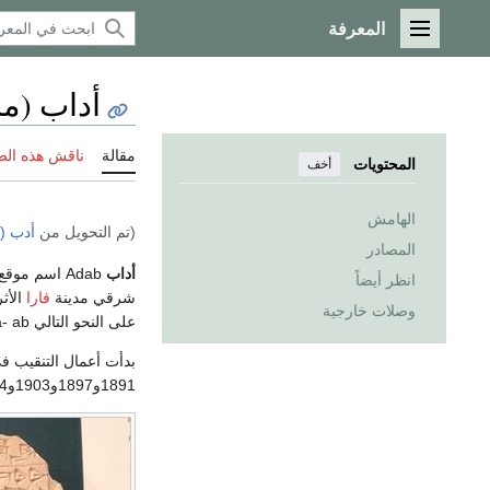
المعرفة
القائمة الرئيسية
أداب (مد
مقالة
ناقش هذه ال
المحتويات
أخف
الهامش
(تم التحويل من
أدب (
المصادر
أداب
Adab اسم موقع أثري في جنوبي
انظر أيضاً
شرقي مدينة
فارا
وصلات خارجية
على النحو التالي A- da- ab.
1891و1897و1903و1904و1912.