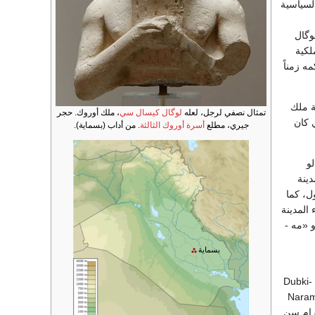
السياسية
سم لوگال
ئق الملكية
ه زمناً
 ملك
تمثال نصفي لرجل، لعله
لوگال كيسال سي
، ملك أوروك. حجر
الذي كان
جيري، مطلع
أسرة أوروك الثالثة
. من أداب (بسماية).
و
مدينة
ل، كما
المدينة
و «مه -
بسماية
 دبكي - گلاّ Dubki- Galla
Naram
نارام سن