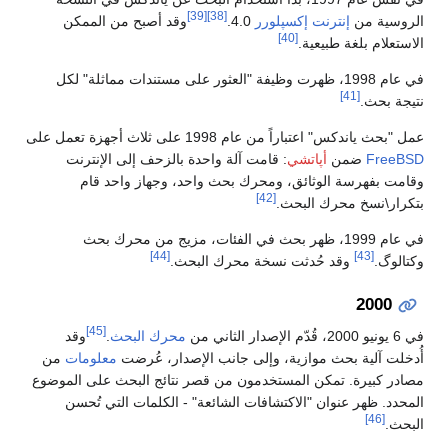
[39]
[38]
الروسية من
إنترنت إكسپلورر
4.0.
وقد أصبح من الممكن
[40]
الاستعلام بلغة طبيعية.
في عام 1998، ظهرت وظيفة "العثور على مستندات مماثلة" لكل
[41]
نتيجة بحث.
عمل "بحث ياندكس" اعتباراً من عام 1998 على ثلاث أجهزة تعمل على
FreeBSD
ضمن
أپاتشي
: قامت آلة واحدة بالزحف إلى الإنترنت
وقامت بفهرسة الوثائق، ومحرك بحث واحد، وجهاز واحد قام
[42]
بتكرار\نسخ محرك البحث.
في عام 1999، ظهر بحث في الفئات، مزيج من محرك بحث
[44]
[43]
وكتالوگ.
وقد حُدثت نسخة محرك البحث.
2000
[45]
في 6 يونيو 2000، قُدّم الإصدار الثاني من
محرك البحث
.
وقد
أُدخلت آلية بحث موازية، وإلى جانب الإصدار، عُرضت
معلومات
من
مصادر كبيرة. تمكن المستخدمون من قصر نتائج البحث على الموضوع
المحدد. ظهر عنوان "الاكتشافات الشائعة" - الكلمات التي تُحسن
[46]
البحث.