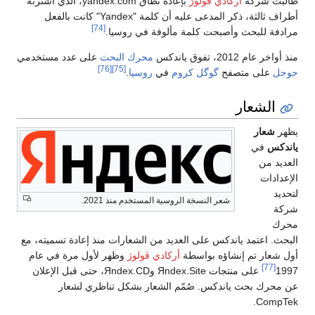
طالبت شركة
أركادي ڤولوژ
بإعادة نطاق yandex.com، الذي اشترته
أطراف ثالثة، ذكر المدعى عليه أن كلمة "Yandex" كانت بالفعل
[74]
مرادفة للبحث وأصبحت كلمة مألوفة في روسيا.
منذ أواخر عام 2012، تفوق ياندكس
محرك البحث
على عدد مستخدمي
[76]
[75]
جوجل
على متصفح
گوگل كروم
في
روسيا
.
الشعار
يظهر
شعار
ياندكس
في
العديد من
الإعدادات
لتحديد
شعر النسخة الروسية المستخدم منذ 2021.
شركة
محرك
البحث. اعتمد ياندكس على العديد من الشعارات منذ إعادة تسميته، مع
أول شعار تم إنشاؤه بواسطة
أركادي ڤولوژ
وظهر لأول مرة في عام
[77]
1997
على منتجات Яndex.Site وЯndex.CD، حتى قبل الإعلان
عن محرك بحث ياندكس. صُمّم الشعار بشكل تناظري لشعار
CompTek.