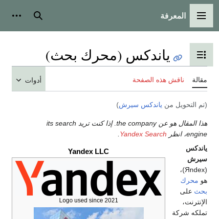
المعرفة
القائمة الرئيسية
بحث
أدوات
ياندكس (محرك بحث)
تبديل عرض جدول المحتويات
مقالة
ناقش هذه الصفحة
أدوات
(تم التحويل من
ياندكس سيرش
)
هذا المقال هو عن the company. إذا كنت تريد its search
engine، انظر
Yandex Search
.
ياندكس
Yandex LLC
سيرش
(Яndex)،
هو
محرك
بحث
على
Logo used since 2021
الإنترنت،
تملكه شركة