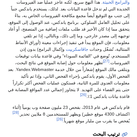
والبرامج الخبيثة
. هذا النهج سريع، لكنه عاجز عملياً ضد الفيروسات
الجديدة التي لم تدخل قاعدة البيانات بعد. لذلك، يستخدم ياندكس جنباً
إلى جنب مع التوقيع أيضاً مجمع مكافحة الفيروسات الخاص به، بناءً
على تحليل العامل السلوكي. برنامج ياندكس، عند الوصول إلى الموقع،
يتحقق مما إذا كان الأخير قد طلب ملفات إضافية من المتصفح، أو أعاد
توجيهه إلى مصدر خارجي، وما إلى ذلك، وبالتالي، إذا تم تلقي
معلومات، فإن الموقع يبدأ في تنفيذ إجراءات معينة (أوراق الأنماط
المتتالية، تُشغّل وحدات
جاڤاسكريپت
وإكمال البرامج) بدون إذن
المستخدم، تُوضع في "القائمة السوداء" وفي قاعدة بيانات توقيعات
[27]
الفيروسات.
تظهر معلومات حول إصابة الموقع في نتائج البحث،
ويتلقى مالك الموقع إشعاراً من خلال خدمة Yandex.Webmaster. بعد
الفحص الأول، يقوم ياندكس بإجراء الفحص الثاني، وإذا تم تأكيد
معلومات العدوى للمرة الثانية، فستكون عمليات الفحص أكثر تكراراً
حتى يتم القضاء على التهديد. لا يتجاوز إجمالي عدد المواقع المصابة في
[26]
قاعدة بيانات ياندكس 1٪.
قام ياندكس في عام 2013، بفحص 23 مليون صفحة وب يومياً (أثناء
[28]
اكتشاف 4300 موقع خطير) ويظهر للمستخدمين 8 ملايين تحذير.
[26]
يُفحص ما يقرب من مليار موقع شهرياً.
ترتيب البحث