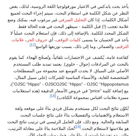
يأخذ بحث ياندكس في الاعتبار مورفولوجيا اللغة الروسية، لذلك، بغض
النظر عن شكل الكلمة في استعلام البحث، سيتم إجراء البحث لجميع
أشكال الكلمات. إذا كان
التحليل الصرفي
غير مرغوب فيه، يمكنك وضع
علامة تعجب (!) قبل الكلمة - سيظهر البحث في هذه الحالة فقط
الشكل المحدد للكلمة. بالإضافة إلى ذلك، فإن استعلام البحث عملياً لا
يأخذ في الحسبان ما يسمى
كلمات التوقف
، أي
حروف الجر
،
علامات
[12]
الترقيم
، والضمائر، وما إلى ذلك، بسبب توزيعها الواسع
كقاعدة عامة، يُكشف عن الاختصارات تلقائياً، وتُصحّح الهجاء. كما يقوم
بالبحث عن المرادفات (جوال - خلوي). يعتمد تمديد طلب المستخدم
الأصلي على السياق. لا يحدث التوسع عند مجموعة من المصطلحات
المتخصصة للغاية، والأسماء المناسبة للشركات (على سبيل المثال،
OJSC "Hippo" - OJSCOJSC “Hippo” - OJSC “Hippopotamus”)،
مع إضافة كلمة "price" في عروض الأسعار الدقيقة (هذه استعلامات
[18]
مميزة بعلامات اقتباس بمجموعة الكتاةب).
تُكوَّن نتائج البحث لكل مستخدم بشكل فردي بناءً على موقعه ولغة
الاستعلام والاهتمامات والتفضيلات بناءً على نتائج جلسات البحث
السابقة والحالية. ومع ذلك، فإن العامل الرئيسي في ترتيب نتائج البحث
[19]
هو ملاءمتها لاستعلام البحث.
تُحدّد الملاءمة بناءً على معادلة الترتيب،
والتي يتم تحديثها باستمرار بناءً على خوارزميات التعلم الآلي.