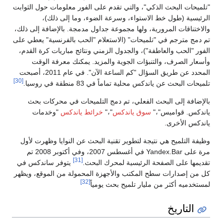
"تلميحات البحث الذكي"، والتي تقدم على الفور معلومات حول الثوابت
الرئيسية (طول خط الاستواء، وسرعة الضوء، وما إلى ذلك)،
والاختناقات المرورية، ولها مجموعة جداول مدمجة. بالإضافة إلى ذلك،
تم دمج مترجم في "تلميحات" (الاستعلام "الحب بالفرنسية" يعطي على
الفور "الحب والعاطفة")، والجدول الزمني ونتائج مباريات كرة القدم،
وأسعار الصرف، والتنبؤات الجوية والمزيد. يمكنك معرفة الوقت
المحدد عن طريق السؤال "كم الساعة الآن". في عام 2011، أصبحت
[30]
تلميحات البحث عن ياندكس محلية تماماً في 83 منطقة في روسيا.
بالإضافة إلى البحث الفعلي، تم دمج التلميحات في محركات بحث
ياندكس. قواميس"،"
سوق ياندكس
"،"
خرائط ياندكس
"وخدمات
ياندكس الأخرى.
وظيفة التلميح هي نتيجة لتطوير تقنية البحث عن النوايا وظهرت لأول
مرة على Yandex.Bar في أغسطس 2007، وفي أكتوبر 2008 تم
[31]
تقديمها على الصفحة الرئيسية لمحرك البحث.
يتوفر ساندكس في
كل من إصدارات سطح المكتب والأجهزة المحمولة من الموقع، ويظهر
[32]
لمستخدميه أكثر من مليار تلميح بحث يومياً
التاريخ