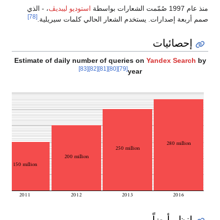
منذ عام 1997 صُمّمت الشعارات بواسطة
استوديو ليبديڤ
، - الذي
[78]
صمم أربعة إصدارات. يستخدم الشعار الحالي كلمات سيريلية.
إحصائيات
Estimate of daily number of queries on
Yandex Search
by
[83]
[82]
[81]
[80]
[79]
year
انظر أيضاً