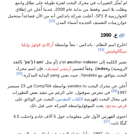
لم تُمثّل التغييرات في محرك البحث لفترة طويلة على نطاق واسع
وظلت بلا اسم. وفقط من بداية عام 2008، عندما أُعلن عن إطلاق
الخوارزمية
8 SP1
، أعلنت شركة ياندكس أنه من الآن فصاعداً ستحمل
[33]
خوارزميات التصنيف الجديدة أسماء المدن.
ع. 1990
اختُرع اسم النظام - ياندكس - معاً بواسطة
أركادي ڤولوژ
وإيليا
[34]
سيگالوڤيتش
.
تشير الكلمة إلى
er (أو مثل “
dex
other in
an
et
y'
I am (
"
ya
"
باللغة
الروسية
) و
index
). وفقاً لتفسير
أرتيمي ليبيديڤ
، فإن اسم محرك
[35]
البحث يتوافق مع Yandeks، حيث يعني yang البداية المذكرة،
أُعلن عن محرك البحث yandex.ru بواسطة CompTek في 23 سبتمبر
[36]
1997
في معرض سوفتول، على الرغم من تنفيذ بعض التطورات
في مجال البحث (فهرسة
الكتاب المقدس
، البحث عن الوثائق على
قرص مدمج
، بحث الموقع)بواسطة الشركة حتى قبل ذلك.
احتوى الفهرس الأول على معلومات حول 5 آلاف خادم واحتلت 4.5
[37]
گيگا بايت.
في نفس عام 1997، بدأ استخدام البحث عن ياندكس في النسخة