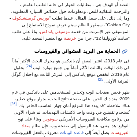
القصد أو الهدف هي - مطالبات الحوار في حالة الطلب الغامض،
والترجمة التلقائية للنص، ومعلومات حول خصائص السيارة المطلوبة،
وما إلى ذلك، على سبيل المثال، عندما تطلب "
بوريس گريبينشيكوڤ
-
Golden City"، سيظهر النظام سيتم عرض نموذج للاستماع إلى
الموسيقى عبر الإنترنت من خدمة
موسيقى ياندكس
، بناءً على طلب
"سانت كوروليڤا 12"، جزء من
خريطة
مع العنصر المحدد عليه.
الحماية من البريد العشوائي والڤيروسات
في عام 2013، اعتبر البعض أن ياندكس هو محرك البحث الأكثر أماناً
[24]
في ذلك الوقت والثالث الأكثر أماناً بين جميع موارد الوب.
بحلول
عام 2016، انخفض موقع ياندكس إلى المركز الثالث مع احتلال گوگل
[25]
المرتبة الأولى.
ظهر فحص صفحات الوب وتحذير المستخدمين على ياندكس في عام
2009: منذ ذلك الحين، على صفحة نتائج البحث، بجوار موقع خطير،
[26]
هناك ملاحظة "قد يهدد هذا الموقع أمان جهاز الحاسب الخاص بك”.
تُستخدم تقنيتين في وقت واحد لاكتشاف التهديدات. تم شراء الأولى
من برنامج مكافحة الفيروسات الأمريكي
سوفوس
وبناءً على نهج
التوقيع: هذا يعني، عند الوصول إلى صفحة وب، فإن نظام
مضاد
الفيروسات
يصل أيضاً إلى
قاعدة البيانات
معروف بالفعل الفيروسات