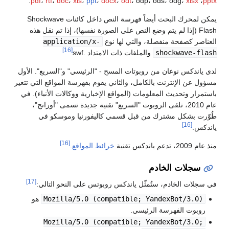
.
pdf
،
rtf
،
doc
،
xls
،
ppt
،
docx
،
odt
، odp، ods، odg،
xlsx
،
pptx
يمكن لمحرك البحث أيضاً فهرسة النص داخل كائنات Shockwave
Flash (إذا لم يتم وضع النص على الصورة نفسها)، إذا تم نقل هذه
العناصر كصفحة منفصلة، والتي لها نوع
application/x-
[16]
shockwave-flash
والملفات ذات الامتداد .swf
لدى ياندكس نوعان من روبوتات المسح - "الرئيسي" و"السريع". الأول
مسؤول عن الإنترنت بالكامل، والثاني يقوم بفهرسة المواقع التي تتغير
باستمرار وتحديث المعلومات (المواقع الإخبارية ووكالات الأنباء). في
عام 2010، تلقى الروبوت "السريع" تقنية جديدة تسمى "أورانج"،
طُوّرت بشكل مشترك من قبل قسمي كاليفورنيا وموسكو في
[16]
ياندكس.
[16]
منذ عام 2009، تدعم ياندكس تقنية
خرائط المواقع
.
سجلات الخادم
[17]
في سجلات الخادم، ستُمثّل ياندكس روبوتس على النحو التالي:
Mozilla/5.0 (compatible; YandexBot/3.0)
هو
روبوت الفهرسة الرئيسي.
Mozilla/5.0 (compatible; YandexBot/3.0;