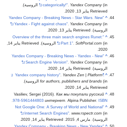
(in الروسية)
Yandex Company
.
categorically!"
.
Retrieved يناير 13, 2020
.
"Yandex Company - Breaking News - Star Wars. New
^
Yandex - Fight against chaos"
.
Yandex Company
(in
الروسية)
. Retrieved يناير 13, 2020
.
"Overview of the three main search engines Runet:
^
(in الروسية)
SoftPortal.com
.
Part 1"
. Retrieved يناير 14,
.
2020
"Yandex Company - Breaking News - Yandex - New
^
Search Engine Version"
.
Yandex Company
(in
الروسية)
. Retrieved يناير 14, 2020
.
.
Yandex Zen | Platform
"Yandex company history"
^
(in الروسية)
for authors, publishers and brands
.
Retrieved يناير 14, 2020
.
Vasiliev, Sergei (2016).
Как мы покупали русский
^
.
978-5961444803
интернет
. Alpina Publisher.
ISBN
"Not Google One: A Survey of World and National
^
Internet Search Engines"
.
www.rspectr.com
(in
الروسية). مارس 4, 2015
. Retrieved يناير 14, 2020
.
"Yandex Company - Breaking News - New Yandex
^