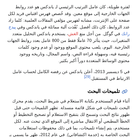
لفترة طويلة، كان عامل الترتيب الرئيسي لـ ياندكس هو عدد روابط
الجهات الخارجية إلى موقع معين. وقد خُصص فهرس اقتباس فريد لكل
صفحة على الإنترنت، مشابه لفهرس مؤلفي المقالات العلمية: كلما زاد
عدد الروابط، كان ذلك أفضل. نُفّذت آلية مماثلة في ياندكس وفي
پيدج
رانك
في گوگل. من أجل منع
الغش
، يستخدم ياندكس التحليل متعدد
المتغيرات، حيث يتأثر 70 عاملًا فقط من 800 عامل بعدد روابط الجهات
الخارجية. اليوم، يلعب محتوى الموقع ووجود أو عدم وجود كلمات
رئيسية فيه، وسهولة قراءة النص، واسم المجال، وتاريخه ووجود
محتوى الوسائط المتعددة دوراً أكبر بكثير.
في 5 ديسمبر 2013، أعلن ياندكس عن رفضه الكامل لحساب عامل
[29]
الارتباط في المستقبل.
تلميحات البحث
أثناء قيام المستخدم بكتابة الاستعلام في شريط البحث، يقدم محرك
البحث تلميحات في شكل قائمة منسدلة. تظهر التلميحات حتى قبل
ظهور نتائج البحث وتسمح لك بتنقيح الاستعلام أو تصحيح التخطيط أو
الخطأ المطبعي أو الانتقال مباشرة إلى الموقع الذي تبحث عنه. لكل
مستخدم، يتم إنشاء تلميحات، بما في ذلك محفوظات استعلامات
البحث الخاصة به (خدمة اكتشافاتي). في عام 2012، ظهر ما يسمى بـ