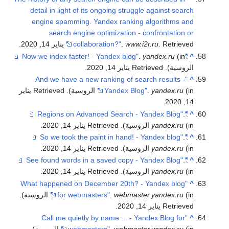
detail in light of its ongoing struggle against search
engine spamming. Yandex ranking algorithms and
search engine optimization - confrontation or
. Retrieved يناير 14, 2020
www.i2r.ru
.
collaboration?"
.
.
yandex.ru
(in
"Now we index faster! - Yandex blog"
^
الروسية)
. Retrieved يناير 14, 2020
.
"And we have a new ranking of search results -
^
(in الروسية)
yandex.ru
.
Yandex Blog"
. Retrieved يناير
.
14, 2020
.
"Regions on Advanced Search - Yandex Blog"
^
(in الروسية)
yandex.ru
. Retrieved يناير 14, 2020
.
.
"So we took the paint in hand! - Yandex blog"
^
(in الروسية)
yandex.ru
. Retrieved يناير 14, 2020
.
.
"See found words in a saved copy - Yandex Blog"
^
(in الروسية)
yandex.ru
. Retrieved يناير 14, 2020
.
"What happened on December 20th? - Yandex blog
^
(in الروسية)
webmaster.yandex.ru
.
for webmasters"
.
Retrieved يناير 14, 2020
.
"Call me quietly by name ... - Yandex Blog for
^