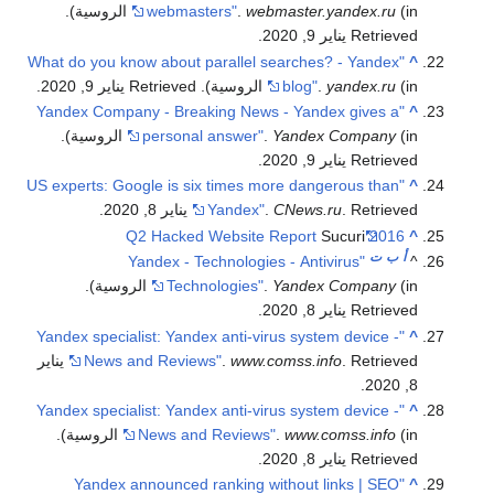
(in الروسية)
webmaster.yandex.ru
.
webmasters"
.
Retrieved يناير 9, 2020
.
"What do you know about parallel searches? - Yandex
^
(in الروسية)
yandex.ru
.
blog"
. Retrieved يناير 9, 2020
.
"Yandex Company - Breaking News - Yandex gives a
^
(in الروسية)
Yandex Company
.
personal answer"
.
Retrieved يناير 9, 2020
.
"US experts: Google is six times more dangerous than
^
. Retrieved يناير 8, 2020
CNews.ru
.
Yandex"
.
Sucuri
2016 Q2 Hacked Website Report
^
أ
ب
ت
"Yandex - Technologies - Antivirus
^
(in الروسية)
Yandex Company
.
Technologies"
.
Retrieved يناير 8, 2020
.
"Yandex specialist: Yandex anti-virus system device -
^
www.comss.info
.
News and Reviews"
. Retrieved يناير
.
8, 2020
"Yandex specialist: Yandex anti-virus system device -
^
(in الروسية)
www.comss.info
.
News and Reviews"
.
Retrieved يناير 8, 2020
.
"Yandex announced ranking without links | SEO
^