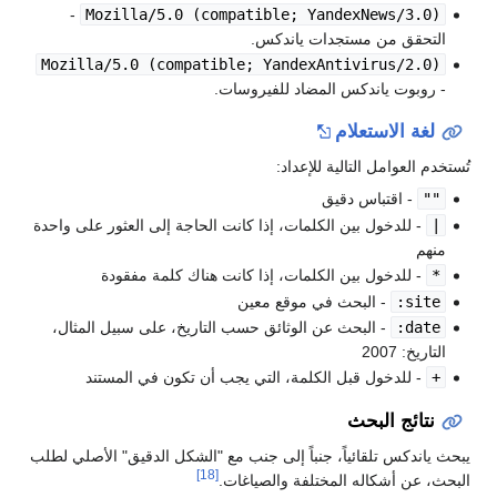
-
Mozilla/5.0 (compatible; YandexNews/3.0)
التحقق من مستجدات ياندكس.
Mozilla/5.0 (compatible; YandexAntivirus/2.0)
- روبوت ياندكس المضاد للفيروسات.
لغة الاستعلام
تُستخدم العوامل التالية للإعداد:
""
- اقتباس دقيق
|
- للدخول بين الكلمات، إذا كانت الحاجة إلى العثور على واحدة
منهم
*
- للدخول بين الكلمات، إذا كانت هناك كلمة مفقودة
site:
- البحث في موقع معين
date:
- البحث عن الوثائق حسب التاريخ، على سبيل المثال،
التاريخ: 2007
+
- للدخول قبل الكلمة، التي يجب أن تكون في المستند
نتائج البحث
يبحث ياندكس تلقائياً، جنباً إلى جنب مع "الشكل الدقيق" الأصلي لطلب
[18]
البحث، عن أشكاله المختلفة والصياغات.