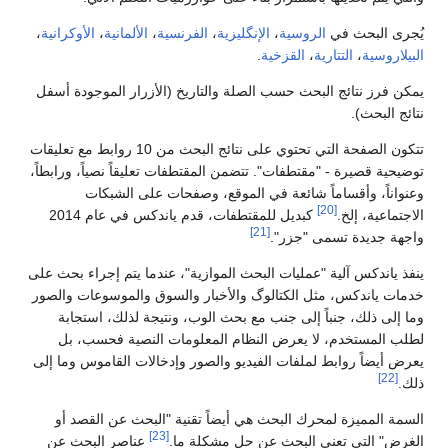
يُجرى البحث في
الروسية
،
الإنگليزية
،
الفرنسية
،
الألمانية
،
الأوكرانية
،
البيلاروسية
،
التتارية
،
القزخية
.
يمكن فرز نتائج البحث حسب الصلة والتاريخ (الأزرار الموجودة أسفل
نتائج البحث).
تتكون الصفحة التي تحتوي على نتائج البحث من 10 روابط مع تعليقات
توضيحية قصيرة - "مقتطفات". تتضمن المقتطفات تعليقاً نصياً، ورابطاً،
وعنواناً، وأقساماً شائعة في الموقع، وصفحات على الشبكات
[20]
الاجتماعية، إلخ.
كبديل للمقتطفات، قدم ياندكس في عام 2014
[21]
واجهة جديدة تسمى "جزر".
ينفذ ياندكس آلية "عمليات البحث الموازية"، عندما يتم إجراء بحث على
خدمات ياندكس، مثل الكتالوگ والأخبار والسوق والموسوعات والصور
وما إلى ذلك، جنباً إلى جنب مع بحث الوب، ونتيجة لذلك، استجابة
لطلب المستخدم، لا يعرض النظام المعلومات النصية فحسب، بل
يعرض أيضاً روابط لملفات الفيديو والصور وإدخالات القاموس وما إلى
[22]
ذلك.
السمة المميزة لمحرك البحث هي أيضاً تقنية "البحث عن القصد أو
[23]
الغرض" التي تعني البحث عن حل مشكلة ما.
عناصر البحث عن