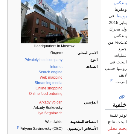
ياندكس
ومقرها
روسيا
. في
يناير 2015،
ولد محرك
ياندكس
51.2% من
Headquarters in Moscow
جميع
الاسم المحلي
Яндекс
عمليات
النوع
Privately held company
البحث في
الصناعة
Internet
روسيا حسب
Search engine
لايڤ
Web mapping
[6]
إنترنت.
Streaming media
Online shopping
Online food ordering
خلفية
المؤسس
Arkady Volozh
Arkady Borkovsky
Ilya Segalovich
توفر تقنية
البحث نتائج
المساحة المخدومة
Worldwide
[1]
بحث محلي
الأشخاص الرئيسيون
Artyom Savinovsky (CEO)