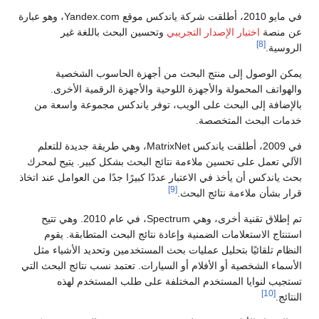
في مايو 2010، أطلقت شركة ياندكس موقع Yandex.com، وهو عبارة
عن منصة
اختبار الإصدار التجريبي
وتحسين البحث باللغة غير
[8]
الروسية.
يمكن الوصول إلى منتج البحث من أجهزة الحاسوب الشخصية
والهواتف المحمولة والأجهزة اللوحية والأجهزة الرقمية الأخرى.
بالإضافة إلى البحث على الويب، توفر ياندكس مجموعة واسعة من
خدمات البحث المتخصصة.
في 2009، أطلقت ياندكس MatrixNet، وهي طريقة جديدة للتعلم
الآلي تعمل على تحسين ملاءمة نتائج البحث بشكل كبير. يتيح لمحرك
بحث ياندكس أن يأخذ في الاعتبار عددًا كبيرًا جدًا من العوامل عند اتخاذ
[9]
قرار بشأن ملاءمة نتائج البحث.
تم إطلاق تقنية أخرى، وهي Spectrum، في عام 2010. وهي تتيح
استنتاج الاستعلامات الضمنية وإعادة نتائج البحث المتطابقة. يقوم
النظام تلقائيًا بتحليل عمليات بحث المستخدمين وتحديد الأشياء مثل
الأسماء الشخصية أو الأفلام أو السيارات. تعتمد نسب نتائج البحث التي
تستجيب لنوايا المستخدم المختلفة على طلب المستخدم لهذه
[10]
النتائج.