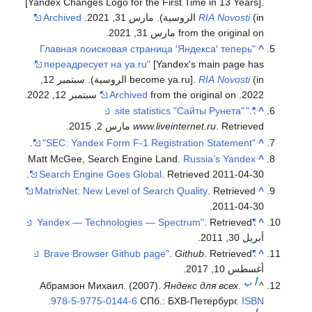
[Yandex Changes Logo for the First Time in 13 Years].
(in الروسية). مارس 31, 2021.
RIA Novosti
Archived
from the original on مارس 31, 2021.
"Главная поисковая страница ′Яндекса′ теперь
^
переадресует на ya.ru"
[Yandex's main page has
RIA Novosti
become ya.ru].
(in الروسية). سبتمبر 12,
2022.
from the original on سبتمبر 12, 2022.
Archived
"
.
"site statistics "Сайты Рунета"
^
. Retrieved مارس 2, 2015
www.liveinternet.ru
.
.
"SEC: Yandex Form F-1 Registration Statement"
^
Matt McGee, Search Engine Land.
Russia’s Yandex
^
Search Engine Goes Global
. Retrieved 2011-04-30.
MatrixNet: New Level of Search Quality
. Retrieved
^
2011-04-30.
. Retrieved
"Yandex — Technologies — Spectrum"
^
أبريل 30, 2011
.
.
Github
. Retrieved
"Brave Browser Github page"
^
أغسطس 10, 2017
.
أ
ب
Абрамзон Михаил. (2007).
Яндекс для всех
.
^
.
978-5-9775-0144-6
СПб.: БХВ-Петербург.
ISBN