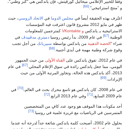
وفقاً للخبير الإعلامي ميخائيل گورڤيتش، فإن ياندكس هي "كنز وطني"،
[66]
و "منتج استراتيجي".
اعتُرف بهذه الحقيقة أيضاً في
مجلس الدوما
في
الاتحاد الروسي
، حيث
ظهر في مايو 2012 مشروع قانون اعترفت فيه المؤسسات
الاستراتيجية بـ ياندكس
و VKontakte
كمترجمين للمعلومات
[67]
الوطنية.
في عام 2009، بدأ رئيس روسيا
دميتري مدڤييدڤ
في
شراء "
الحصة الذهبية
من ياندكس بواسطة
سبيربانك
من أجل تجنب
[68]
وقوع شركة وطنية مهمة في أيدي أجنبية.
في عام 2012، تفوق ياندكس على
القناة الأولى
من حيث الجمهور
[67]
اليومي، مما جعل ياندكس رائدة في سوق الإعلام المحلي.
في عام
2013، أكد ياندكس هذه الحالة، وتجاوز المرتبة الأولى من حيث
[69]
الإيرادات.
[70]
في عام 2008، كان ياندكس هو تاسع محرك بحث في العالم،
في
[72]
[71]
عام 2009 السابع،
وفي عام 2013 الرابع.
أحد مكونات هذا الموقف هو وجود عدد كافٍ من المتخصصين
[73]
المتمرسين في الرياضيات مع غريزة علمية في روسيا.
بحلول عام 2002، أصبحت كلمة ياندكس شائعة جداً لدرجة أنه عندما