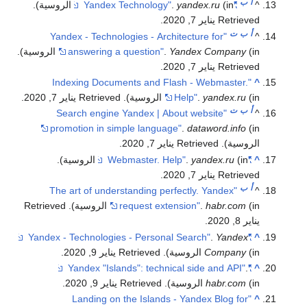
أ
ب
^
"Yandex Technology"
(in الروسية)
yandex.ru
.
.
Retrieved يناير 7, 2020
.
أ
ب
ت
"Yandex - Technologies - Architecture for
^
(in الروسية)
Yandex Company
.
answering a question"
.
Retrieved يناير 7, 2020
.
"Indexing Documents and Flash - Webmaster.
^
(in الروسية)
yandex.ru
.
Help"
. Retrieved يناير 7, 2020
.
أ
ب
ت
"Search engine Yandex | About website
^
promotion in simple language"
.
dataword.info
(in
الروسية)
. Retrieved يناير 7, 2020
.
^
"Webmaster. Help"
(in الروسية)
yandex.ru
.
.
Retrieved يناير 7, 2020
.
أ
ب
"The art of understanding perfectly. Yandex
^
(in الروسية)
habr.com
.
request extension"
. Retrieved
يناير 8, 2020
.
.
Yandex
"Yandex - Technologies - Personal Search"
^
(in الروسية)
Company
. Retrieved يناير 9, 2020
.
.
"Yandex "Islands": technical side and API"
^
(in الروسية)
habr.com
. Retrieved يناير 9, 2020
.
"Landing on the Islands - Yandex Blog for
^