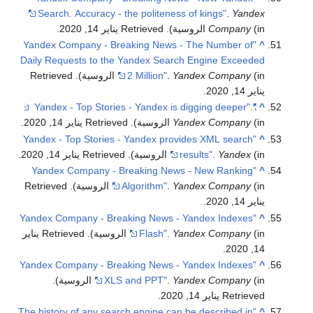
Search. Accuracy - the politeness of kings"
.
Yandex
(in الروسية)
Company
. Retrieved يناير 14, 2020
.
"Yandex Company - Breaking News - The Number of
^
Daily Requests to the Yandex Search Engine Exceeded
(in الروسية)
Yandex Company
.
2 Million"
. Retrieved
يناير 14, 2020
.
.
"Yandex - Top Stories - Yandex is digging deeper"
^
(in الروسية)
Yandex Company
. Retrieved يناير 14, 2020
.
"Yandex - Top Stories - Yandex provides XML search
^
(in الروسية)
Yandex
.
results"
. Retrieved يناير 14, 2020
.
"Yandex Company - Breaking News - New Ranking
^
(in الروسية)
Yandex Company
.
Algorithm"
. Retrieved
يناير 14, 2020
.
"Yandex Company - Breaking News - Yandex Indexes
^
(in الروسية)
Yandex Company
.
Flash"
. Retrieved يناير
.
14, 2020
"Yandex Company - Breaking News - Yandex Indexes
^
(in الروسية)
Yandex Company
.
XLS and PPT"
.
Retrieved يناير 14, 2020
.
"The history of any search engine can be described in
^