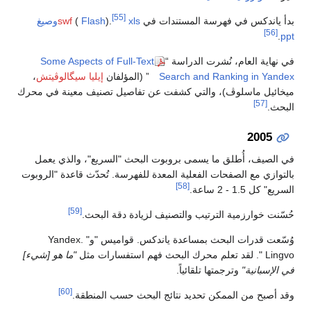
[55]
بدأ ياندكس في فهرسة المستندات في
xlsوصيغ
).
Flash
(
swf
[56]
.
ppt
في نهاية العام، نُشرت الدراسة “
Some Aspects of Full-Text
Search and Ranking in Yandex
” (المؤلفان
إيليا سيگالوڤيتش
،
ميخائيل ماسلوڤ)، والتي كشفت عن تفاصيل تصنيف معينة في محرك
[57]
البحث.
2005
في الصيف، أُطلق ما يسمى بروبوت البحث "السريع"، والذي يعمل
بالتوازي مع الصفحات الفعلية المعدة للفهرسة. تُحدّث قاعدة "الروبوت
[58]
السريع" كل 1.5 - 2 ساعة.
[59]
حُسّنت خوارزمية الترتيب والتصنيف لزيادة دقة البحث.
وُسّعت قدرات البحث بمساعدة ياندكس. قواميس "و" Yandex.
Lingvo ". لقد تعلم محرك البحث فهم استفسارات مثل
"ما هو [شيء]
في الإسبانية"
وترجمتها تلقائياً.
[60]
وقد أصبح من الممكن تحديد نتائج البحث حسب المنطقة.