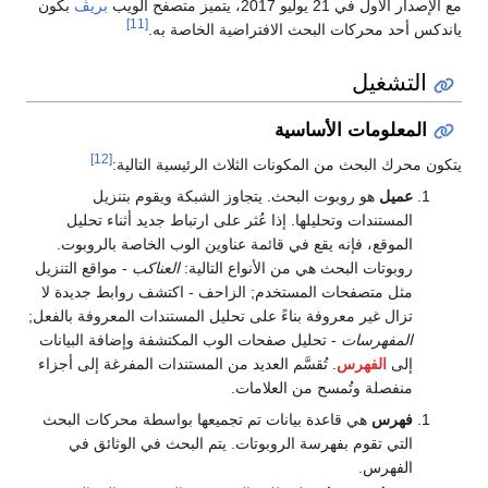
مع الإصدار الأول في 21 يوليو 2017، يتميز متصفح الويب
بريڤ
بكون
[11]
ياندكس أحد محركات البحث الافتراضية الخاصة به.
التشغيل
المعلومات الأساسية
[12]
يتكون محرك البحث من المكونات الثلاث الرئيسية التالية:
عميل
هو روبوت البحث. يتجاوز الشبكة ويقوم بتنزيل
المستندات وتحليلها. إذا عُثر على ارتباط جديد أثناء تحليل
الموقع، فإنه يقع في قائمة عناوين الوب الخاصة بالروبوت.
روبوتات البحث هي من الأنواع التالية:
العناكب
- مواقع التنزيل
مثل متصفحات المستخدم; الزاحف - اكتشف روابط جديدة لا
تزال غير معروفة بناءً على تحليل المستندات المعروفة بالفعل;
المفهرسات
- تحليل صفحات الوب المكتشفة وإضافة البيانات
إلى
الفهرس
. تُقسَّم العديد من المستندات المفرغة إلى أجزاء
منفصلة وتُمسح من العلامات.
فهرس
هي قاعدة بيانات تم تجميعها بواسطة محركات البحث
التي تقوم بفهرسة الروبوتات. يتم البحث في الوثائق في
الفهرس.