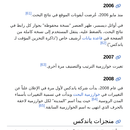
2006
[61]
منذ مايو 2006، عُرضت أيقونات الموقع في نتائج البحث.
في أوائل ديسمبر، ظهر العنصر "نسخة محفوظة" بجوار كل رابط في
نتائج البحث، بالضغط عليه، ينتقل المستخدم إلى نسخة كاملة من
الصفحة في
قاعدة بيانات
أرشيف خاص ("ذاكرة التخزين المؤقت لـ
[62]
ياندكس").
2007
[63]
تغيرت خوارزمية الترتيب والتصنيف مرة أخرى.
2008
في عام 2008، بدأت شركة ياندكس لأول مرة في الإعلان علناً عن
التغييرات في
خوارزمية البحث
وبدأت في تسمية التغييرات بأسماء
[64]
المدن الروسية.
حيث يبدأ اسم "المدينة" لكل خوارزمية لاحقة
[65]
بالحرف الذي انتهى به اسم الخوارزمية السابقة.
منجزات ياندكس