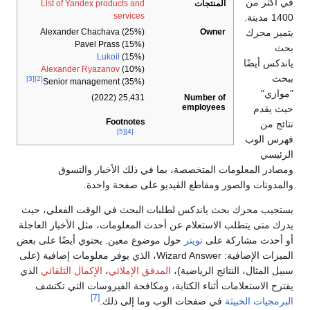
في أكثر من
المنتجات
List of Yandex products and
services
1400 مدينة.
يتميز محرك
Owner
Alexander Chachava (25%)
Pavel Prass (15%)
بحث
Lukoil
(15%)
ياندكس أيضًا
Alexander Ryazanov
(10%)
ببحث
[3]
[2]
Senior management (35%)
"موازي"
Number of
25,431 (2022)
employees
حيث يقدم
Footnotes
نتائج من
[5]
[4]
فهرس الوب
الرئيسي
ومصادر المعلومات المتخصصة، بما في ذلك الأخبار والتسوق
والمدونات والصور ومقاطع الڤيديو على صفحة واحدة.
يستجيب محرك بحث ياندكس لطلبات البحث في الوقت الفعلي، حيث
يدرك متى يتطلب الاستعلام عن أحدث المعلومات، مثل الأخبار العاجلة
أو أحدث مشاركة على
تويتر
حول موضوع معين. يحتوي أيضًا على بعض
الميزات الإضافية: Wizard Answer، الذي يوفر معلومات إضافية (على
سبيل المثال، النتائج الرياضية)،
المدقق الإملائي
،
الإكمال التلقائي
الذي
يقترح الاستعلامات أثناء الكتابة، ومكافحة الفيروسات التي تكتشف
[7]
البرمجيات الخبيثة
في صفحات الوب وما إلى ذلك.