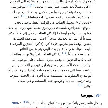
محرك بحث.
يُرسل طلب البحث من المستخدم إلى المخدم
[14]
[13]
الأقل تحميلاً بعد تحليل حمل نظام البحث.
لتوفير مثل
هذه الفرصة، يتم تجميع خوادم ياندكس. بعد ذلك، يُعالج طلب
[14]
المستخدم بواسطة برنامج يسمى "Metapoisk".
يقوم
Metapoisk بتحليل الطلب في الوقت الفعلي: فهي تحدد
الموقع الجغرافي للمستخدم، وتجري تحليلًا لغوياً، وما إلى ذلك.
كما يحدد البرنامج أيضاً ما إذا كان الطلب ينتمي إلى فئة الأكثر
شيوعاً أو التي تم تحديدها مؤخراً. إصدار مثل هذه الطلبات
لبعض الوقت يتم تخزينها في ذاكرة (ذاكرة التخزين المؤقت)
للبحث ميتا، وفي حالة وجود تطابق، يتم عرض النتائج
[14]
المحفوظة مسبقاً.
إذا كان الطلب نادراً ولا توجد مطابقات
في ذاكرة التخزين المؤقت، يقوم النظام بإعادة توجيهه إلى
برنامج البحث الأساسي. يقوم بتحليل فهرس النظام، والذي
ينقسم أيضاً إلى مخدمات مكررة مختلفة (وهذا يسرع الإجراء).
ثم تندرج المعلومات المستلمة مرة أخرى في البحث التلوي،
ويتم ترتيب البيانات وعرضها على المستخدم في شكل
[13]
نهائي.
الفهرسة
[15]
بشكل عام، يقوم ياندكس بفهرسة أنواع الملفات التالية
:
،
html