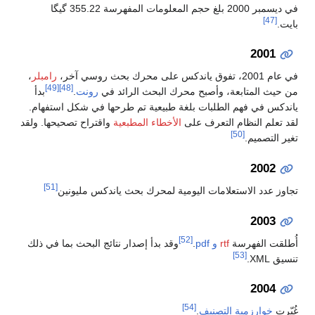
في ديسمبر 2000 بلغ حجم المعلومات المفهرسة 355.22 گيگا
[47]
بايت.
2001
في عام 2001، تفوق ياندكس على محرك بحث روسي آخر،
رامبلر
،
[49]
[48]
من حيث المتابعة، وأصبح محرك البحث الرائد في
رونت
.
بدأ
ياندكس في فهم الطلبات بلغة طبيعية تم طرحها في شكل استفهام.
لقد تعلم النظام التعرف على
الأخطاء المطبعية
واقتراح تصحيحها. ولقد
[50]
تغير التصميم.
2002
[51]
تجاوز عدد الاستعلامات اليومية لمحرك بحث ياندكس مليونين
2003
[52]
أُطلقت الفهرسة
rtf
و pdf
.
وقد بدأ إصدار نتائج البحث بما في ذلك
[53]
تنسيق XML.
2004
[54]
غُيّرت
خوارزمية التصنيف
.