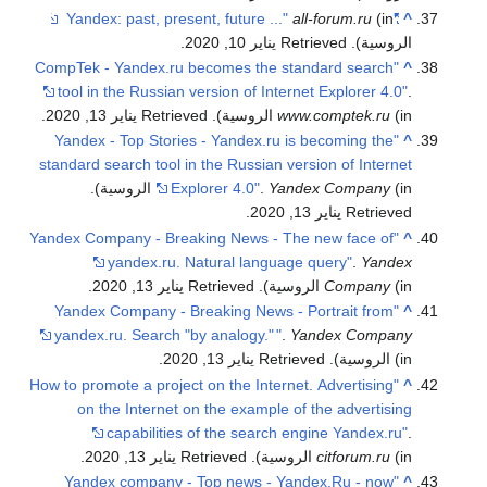
all-forum.ru
(in
"Yandex: past, present, future ..."
^
الروسية)
. Retrieved يناير 10, 2020
.
"CompTek - Yandex.ru becomes the standard search
^
tool in the Russian version of Internet Explorer 4.0"
.
(in الروسية)
www.comptek.ru
. Retrieved يناير 13, 2020
.
"Yandex - Top Stories - Yandex.ru is becoming the
^
standard search tool in the Russian version of Internet
(in الروسية)
Yandex Company
.
Explorer 4.0"
.
Retrieved يناير 13, 2020
.
"Yandex Company - Breaking News - The new face of
^
yandex.ru. Natural language query"
.
Yandex
(in الروسية)
Company
. Retrieved يناير 13, 2020
.
"Yandex Company - Breaking News - Portrait from
^
yandex.ru. Search "by analogy."
"
.
Yandex Company
(in الروسية)
. Retrieved يناير 13, 2020
.
"How to promote a project on the Internet. Advertising
^
on the Internet on the example of the advertising
capabilities of the search engine Yandex.ru"
.
(in الروسية)
citforum.ru
. Retrieved يناير 13, 2020
.
"Yandex company - Top news - Yandex.Ru - now
^