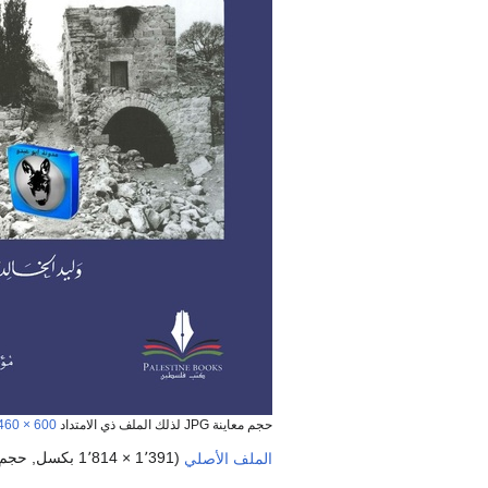
حجم معاينة JPG لذلك الملف ذي الامتداد PDF:
460 × 600 بكسل
الملف الأصلي
‏
(1٬391 × 1٬814 بكسل, حجم الملف : 50٫8 ميجابايت ، نوع الملف :