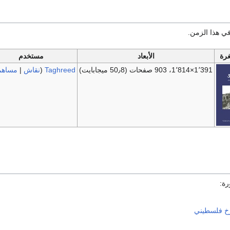
ي هذا الزمن.
رة
الأبعاد
مستخدم
1٬391×1٬814، 903 صفحات
(50٫8 ميجابايت)
Taghreed
(
نقاش
|
مساهم
رة: