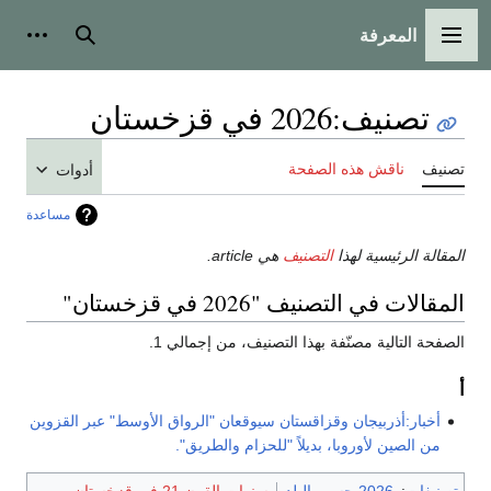
المعرفة
القائمة الرئيسية
بحث
أدوات
تصنيف
:
2026 في قزخستان
تصنيف
ناقش هذه الصفحة
أدوات
مساعدة
المقالة الرئيسية لهذا
التصنيف
هي article.
المقالات في التصنيف "2026 في قزخستان"
الصفحة التالية مصنّفة بهذا التصنيف، من إجمالي 1.
أ
أخبار:أذربيجان وقزاقستان سيوقعان "الرواق الأوسط" عبر القزوين
من الصين لأوروبا، بديلاً "للحزام والطريق".
تصنيفات
:
2026 حسب البلد
سنوات القرن 21 في قزخستان