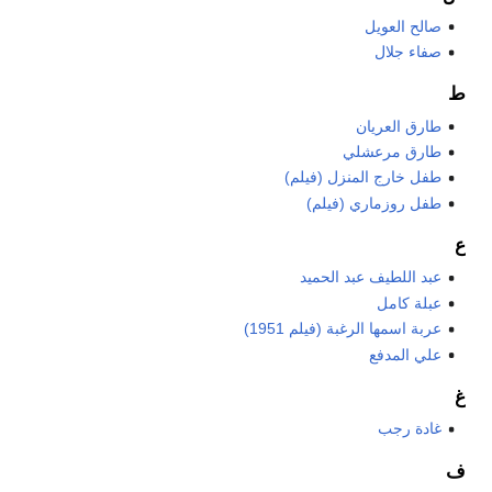
صالح العويل
صفاء جلال
ط
طارق العريان
طارق مرعشلي
طفل خارج المنزل (فيلم)
طفل روزماري (فيلم)
ع
عبد اللطيف عبد الحميد
عبلة كامل
عربة اسمها الرغبة (فيلم 1951)
علي المدفع
غ
غادة رجب
ف