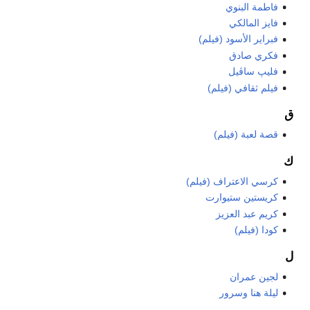
فاطمة البنوي
فايز المالكي
فبراير الأسود (فيلم)
فكري صادق
فليپ ساڤيل
فيلم ثقافي (فيلم)
ق
قصة لعبة (فيلم)
ك
كرسي الاعتراف (فيلم)
كريستين ستيوارت
كريم عبد العزيز
كودا (فيلم)
ل
لجين عمران
ليلة هنا وسرور