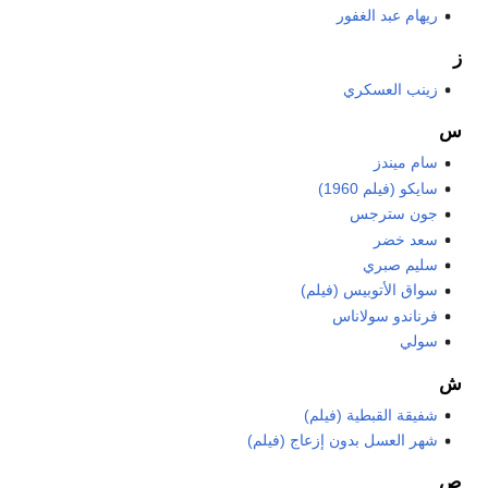
ريهام عبد الغفور
ز
زينب العسكري
س
سام ميندز
سايكو (فيلم 1960)
جون سترجس
سعد خضر
سليم صبري
سواق الأتوبيس (فيلم)
فرناندو سولاناس
سولي
ش
شفيقة القبطية (فيلم)
شهر العسل بدون إزعاج (فيلم)
ص