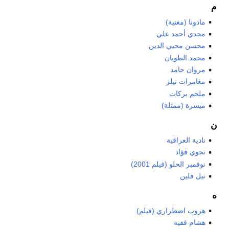
م
مادونا (مغنية)
مجدي أحمد علي
محسن محيي الدين
محمد الطويان
مروان حامد
مغامرات نيلز
ملحم بركات
ميسرة (ممثلة)
ن
نادية العراقية
نجوي فؤاد
نوفمبر الحلو (فيلم 2001)
نيل فلين
ه
هروب اضطراري (فيلم)
هشام فقيه