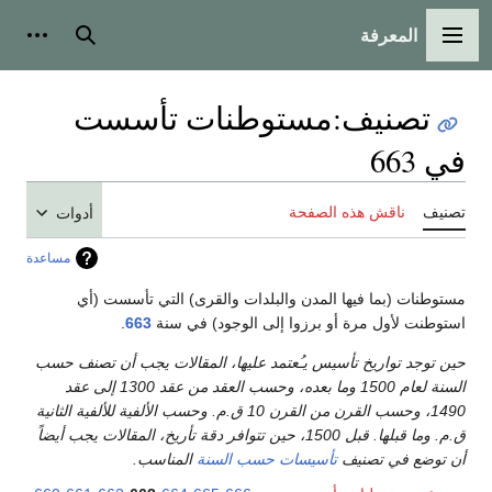
المعرفة
القائمة الرئيسية
بحث
أدوات
تصنيف
:
مستوطنات تأسست
في 663
تصنيف
ناقش هذه الصفحة
أدوات
مساعدة
مستوطنات (بما فيها المدن والبلدات والقرى) التي تأسست (أي
استوطنت لأول مرة أو برزوا إلى الوجود) في سنة
663
.
حين توجد تواريخ تأسيس يـُعتمد عليها، المقالات يجب أن تصنف حسب
السنة لعام 1500 وما بعده، وحسب العقد من عقد 1300 إلى عقد
1490، وحسب القرن من القرن 10 ق.م. وحسب الألفية للألفية الثانية
ق.م. وما قبلها. قبل 1500، حين تتوافر دقة تأريخ، المقالات يجب أيضاً
أن توضع في تصنيف
تأسيسات حسب السنة
المناسب.