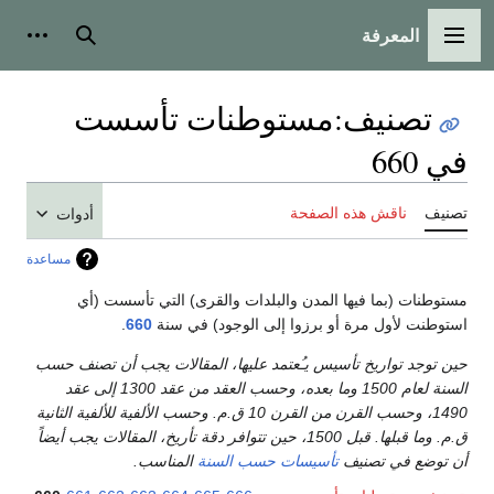
المعرفة
القائمة الرئيسية
بحث
أدوات
تصنيف
:
مستوطنات تأسست
في 660
تصنيف
ناقش هذه الصفحة
أدوات
مساعدة
مستوطنات (بما فيها المدن والبلدات والقرى) التي تأسست (أي
استوطنت لأول مرة أو برزوا إلى الوجود) في سنة
660
.
حين توجد تواريخ تأسيس يـُعتمد عليها، المقالات يجب أن تصنف حسب
السنة لعام 1500 وما بعده، وحسب العقد من عقد 1300 إلى عقد
1490، وحسب القرن من القرن 10 ق.م. وحسب الألفية للألفية الثانية
ق.م. وما قبلها. قبل 1500، حين تتوافر دقة تأريخ، المقالات يجب أيضاً
أن توضع في تصنيف
تأسيسات حسب السنة
المناسب.